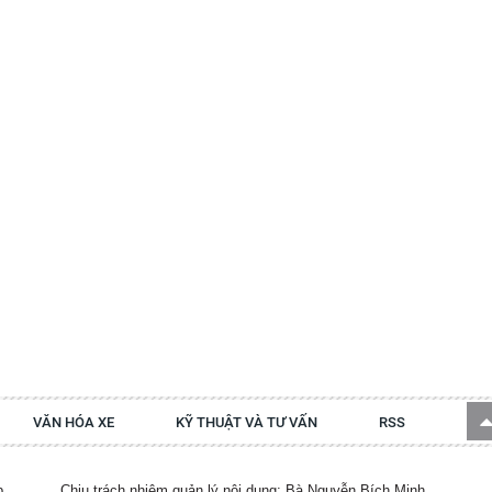
VĂN HÓA XE
KỸ THUẬT VÀ TƯ VẤN
RSS
p.
Chịu trách nhiệm quản lý nội dung: Bà Nguyễn Bích Minh