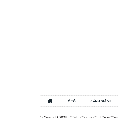
Ô TÔ
ĐÁNH GIÁ XE
© Copyright 2008 - 2026 - Công ty Cổ phần VCCor