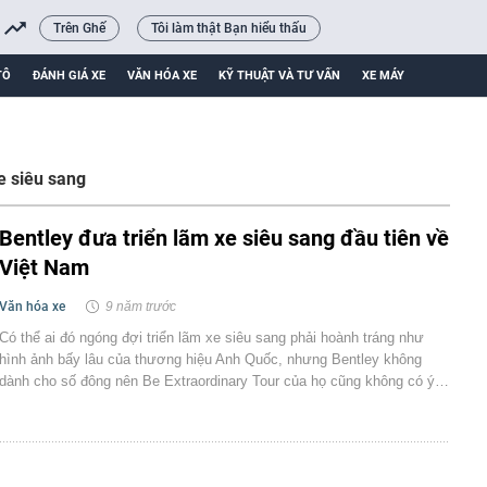
Trên Ghế
Tôi làm thật Bạn hiểu thấu
TÔ
ĐÁNH GIÁ XE
VĂN HÓA XE
KỸ THUẬT VÀ TƯ VẤN
XE MÁY
e siêu sang
Bentley đưa triển lãm xe siêu sang đầu tiên về
Việt Nam
Văn hóa xe
9 năm trước
Có thể ai đó ngóng đợi triển lãm xe siêu sang phải hoành tráng như
hình ảnh bấy lâu của thương hiệu Anh Quốc, nhưng Bentley không
dành cho số đông nên Be Extraordinary Tour của họ cũng không có ý…