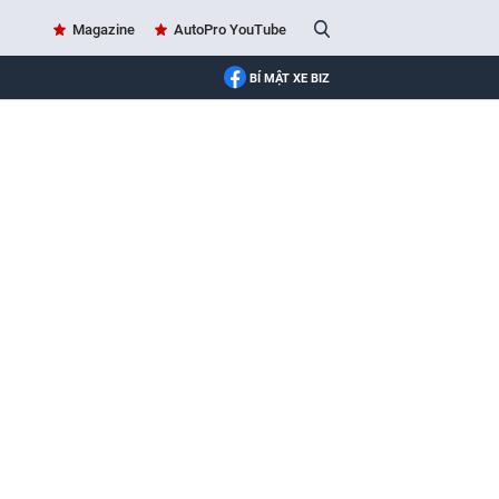
Magazine
AutoPro YouTube
BÍ MẬT XE BIZ