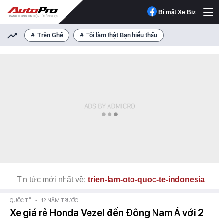
Bí mật Xe Biz
Trên Ghế
Tôi làm thật Bạn hiểu thấu
Tin tức mới nhất về:
trien-lam-oto-quoc-te-indonesia
QUỐC TẾ
-
12 NĂM TRƯỚC
Xe giá rẻ Honda Vezel đến Đông Nam Á với 2