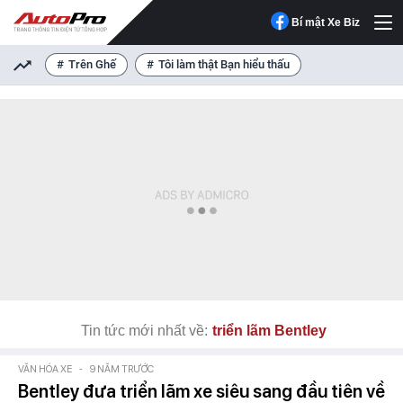
Bí mật Xe Biz
Trên Ghế
Tôi làm thật Bạn hiểu thấu
Tin tức mới nhất về:
triển lãm Bentley
VĂN HÓA XE
-
9 NĂM TRƯỚC
Bentley đưa triển lãm xe siêu sang đầu tiên về