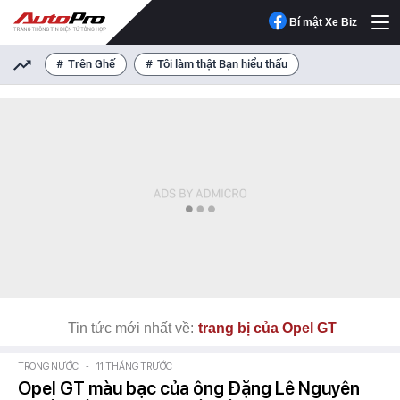
Bí mật Xe Biz
Trên Ghế
Tôi làm thật Bạn hiểu thấu
Tin tức mới nhất về:
trang bị của Opel GT
TRONG NƯỚC
-
11 THÁNG TRƯỚC
Opel GT màu bạc của ông Đặng Lê Nguyên