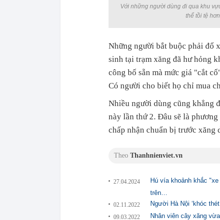
Với những người dùng đi qua khu vực
thể tồi tệ h
Những người bắt buộc phải đổ x
sinh tại trạm xăng đã hư hỏng 
công bố sẵn mà mức giá "cắt cổ"
Có người cho biết họ chỉ mua c
Nhiều người dùng cũng khẳng đ
này lần thứ 2. Đâu sẽ là phương 
chấp nhận chuẩn bị trước xăng 
Theo
Thanhnienviet.vn
Hú vía khoảnh khắc "xe 
27.04.2024
trên…
Người Hà Nội ‘khóc thét
02.11.2022
Nhân viên cây xăng vừa
09.03.2022