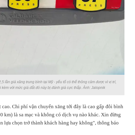
5 lần giá xăng trung bình tại Mỹ - yếu tố có thể thông cảm được vì vị trí,
đi kèm với mức giá đắt đỏ này bị đánh giá cực thấp. Ảnh: Jalopnik
t cao. Chi phí vận chuyển xăng tới đây là cao gấp đôi bình
 km) là sa mạc và không có dịch vụ nào khác. Xin đừng
ền lựa chọn trở thành khách hàng hay không", thông báo