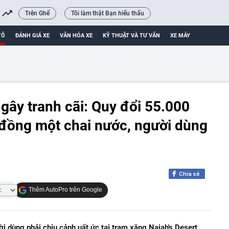
Trên Ghế
Tôi làm thật Bạn hiểu thấu
TÔ
ĐÁNH GIÁ XE
VĂN HÓA XE
KỸ THUẬT VÀ TƯ VẤN
XE MÁY
gây tranh cãi: Quy đổi 55.000
 đồng một chai nước, người dùng
Chia sẻ
Thêm AutoPro trên Google
ời dùng phải chịu cảnh uất ức tại trạm xăng Najah's Desert