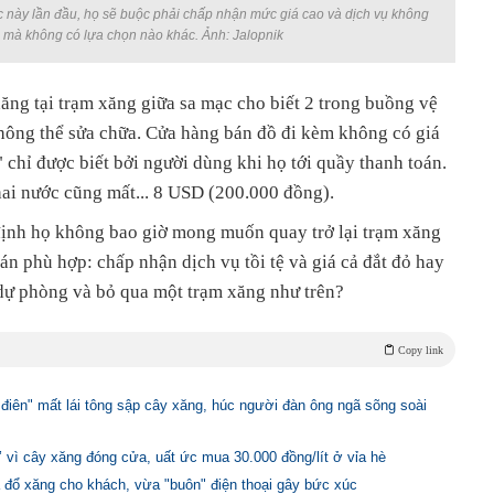
 này lần đầu, họ sẽ buộc phải chấp nhận mức giá cao và dịch vụ không
ơn mà không có lựa chọn nào khác. Ảnh: Jalopnik
ăng tại trạm xăng giữa sa mạc cho biết 2 trong buồng vệ
không thể sửa chữa. Cửa hàng bán đồ đi kèm không có giá
 chỉ được biết bởi người dùng khi họ tới quầy thanh toán.
hai nước cũng mất... 8 USD (200.000 đồng).
ịnh họ không bao giờ mong muốn quay trở lại trạm xăng
án phù hợp: chấp nhận dịch vụ tồi tệ và giá cả đắt đỏ hay
dự phòng và bỏ qua một trạm xăng như trên?
Copy link
điên" mất lái tông sập cây xăng, húc người đàn ông ngã sõng soài
’ vì cây xăng đóng cửa, uất ức mua 30.000 đồng/lít ở vỉa hè
 đổ xăng cho khách, vừa "buôn" điện thoại gây bức xúc