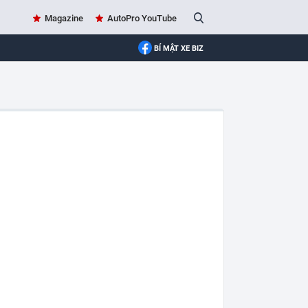
Magazine
AutoPro YouTube
BÍ MẬT XE BIZ