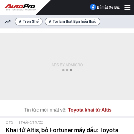
Bí mật Xe Biz
Trên Ghế
Tôi làm thật Bạn hiểu thấu
Tin tức mới nhất về:
Toyota khai tử Altis
Ô TÔ
-
1 THÁNG TRƯỚC
Khai tử Altis, bỏ Fortuner máy dầu: Toyota