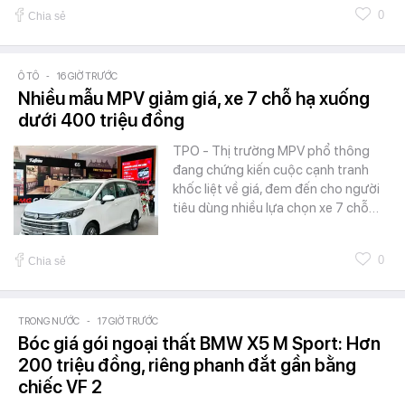
0
Chia sẻ
Ô TÔ
-
16 GIỜ TRƯỚC
Nhiều mẫu MPV giảm giá, xe 7 chỗ hạ xuống
dưới 400 triệu đồng
TPO - Thị trường MPV phổ thông
đang chứng kiến cuộc cạnh tranh
khốc liệt về giá, đem đến cho người
tiêu dùng nhiều lựa chọn xe 7 chỗ…
0
Chia sẻ
TRONG NƯỚC
-
17 GIỜ TRƯỚC
Bóc giá gói ngoại thất BMW X5 M Sport: Hơn
200 triệu đồng, riêng phanh đắt gần bằng
chiếc VF 2