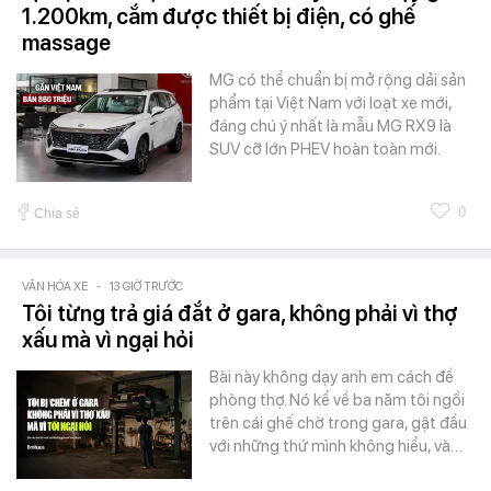
1.200km, cắm được thiết bị điện, có ghế
massage
MG có thể chuẩn bị mở rộng dải sản
phẩm tại Việt Nam với loạt xe mới,
đáng chú ý nhất là mẫu MG RX9 là
SUV cỡ lớn PHEV hoàn toàn mới.
0
Chia sẻ
VĂN HÓA XE
-
13 GIỜ TRƯỚC
Tôi từng trả giá đắt ở gara, không phải vì thợ
xấu mà vì ngại hỏi
Bài này không dạy anh em cách đề
phòng thợ. Nó kể về ba năm tôi ngồi
trên cái ghế chờ trong gara, gật đầu
với những thứ mình không hiểu, và…