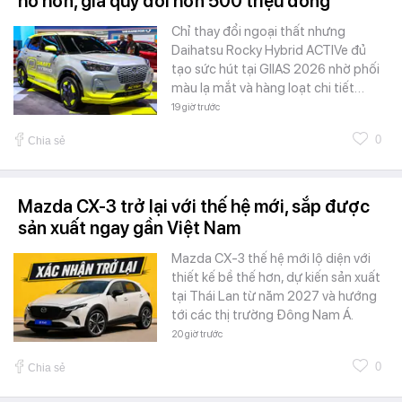
hố hơn, giá quy đổi hơn 500 triệu đồng
Chỉ thay đổi ngoại thất nhưng
Daihatsu Rocky Hybrid ACTIVe đủ
tạo sức hút tại GIIAS 2026 nhờ phối
màu lạ mắt và hàng loạt chi tiết…
19 giờ trước
0
Chia sẻ
Mazda CX-3 trở lại với thế hệ mới, sắp được
sản xuất ngay gần Việt Nam
Mazda CX-3 thế hệ mới lộ diện với
thiết kế bề thế hơn, dự kiến sản xuất
tại Thái Lan từ năm 2027 và hướng
tới các thị trường Đông Nam Á.
20 giờ trước
0
Chia sẻ