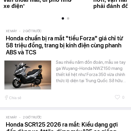
xe điện’
phải đánh đổi
XE MÁY
-
2 GIỜ TRƯỚC
Honda chuẩn bị ra mắt "tiểu Forza" giá chỉ từ
58 triệu đồng, trang bị kính điện cùng phanh
ABS và TCS
Sau nhiều năm đồn đoán, mẫu xe tay
ga Wuyang-Honda NWZ150 mang
thiết kế hệt như Forza 350 vừa chính
thức lộ diện tại Trung Quốc. Sở hữu…
0
Chia sẻ
XE MÁY
-
2 GIỜ TRƯỚC
Honda SCR125 2026 ra mắt: Kiểu dạng gợi