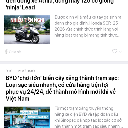
đến dòng xe Attila, dùng máy 125 cc giống
'ninja' Lead
Được định vị là mẫu xe tay ga sinh ra
dành cho gia đình, Honda SCR125
2026 vừa chính thức trình làng với
hàng loạt trang bị mang tính thực…
0
Chia sẻ
Ô TÔ
-
2 GIỜ TRƯỚC
BYD 'chơi lớn' biến cây xăng thành trạm sạc:
Loại sạc siêu nhanh, có cửa hàng tiện lợi
phục vụ 24/24, dễ thành mô hình mới khi về
Việt Nam
Từ một trạm xăng truyền thống,
hãng xe điện BYD và tập đoàn dầu
khí Sinopec đã hợp tác lột xác cơ sở
này thành một trạm sạc siêu nhanh…