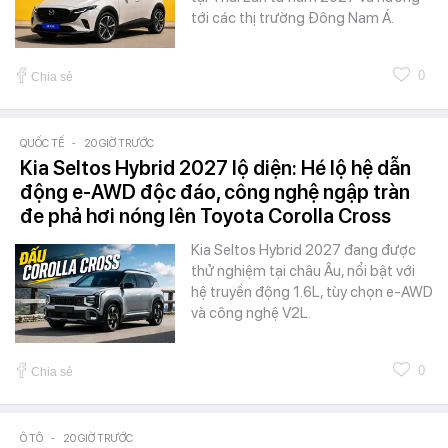
tới các thị trường Đông Nam Á.
0
Chia sẻ
QUỐC TẾ
-
20 GIỜ TRƯỚC
Kia Seltos Hybrid 2027 lộ diện: Hé lộ hệ dẫn
động e-AWD độc đáo, công nghệ ngập tràn
đe phả hơi nóng lên Toyota Corolla Cross
Kia Seltos Hybrid 2027 đang được
thử nghiệm tại châu Âu, nổi bật với
hệ truyền động 1.6L, tùy chọn e-AWD
và công nghệ V2L.
0
Chia sẻ
Ô TÔ
-
20 GIỜ TRƯỚC