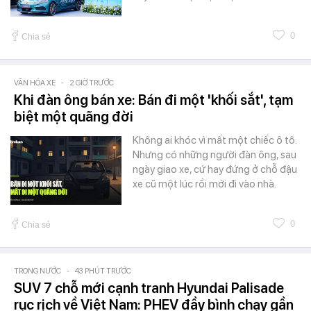
0
Chia sẻ
VĂN HÓA XE
-
2 GIỜ TRƯỚC
Khi đàn ông bán xe: Bán đi một 'khối sắt', tạm
biệt một quãng đời
Không ai khóc vì mất một chiếc ô tô.
Nhưng có những người đàn ông, sau
ngày giao xe, cứ hay đứng ở chỗ đậu
xe cũ một lúc rồi mới đi vào nhà.
0
Chia sẻ
TRONG NƯỚC
-
43 PHÚT TRƯỚC
SUV 7 chỗ mới cạnh tranh Hyundai Palisade
rục rịch về Việt Nam: PHEV đầy bình chạy gần