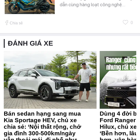
dẫn cùng hàng loạt công nghệ…
0
Chia sẻ
ĐÁNH GIÁ XE
Bán sedan hạng sang mua
Dùng 4 đời bá
Kia Sportage HEV, chủ xe
Ford Ranger 
chia sẻ: ‘Nội thất rộng, chở
Hilux, chủ xe 
gia đình 300-500km/ngày
‘Bền hơn, lâu 
vẫn thoải mái, đi phố như
hơn, vận hàn