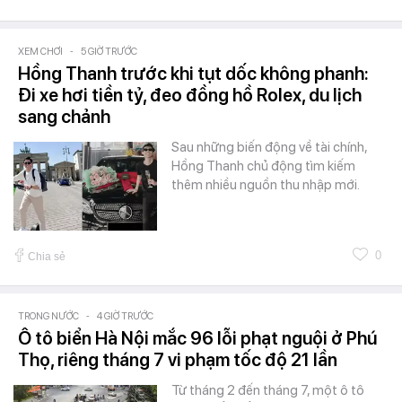
XEM CHƠI
-
5 GIỜ TRƯỚC
Hồng Thanh trước khi tụt dốc không phanh:
Đi xe hơi tiền tỷ, đeo đồng hồ Rolex, du lịch
sang chảnh
Sau những biến động về tài chính,
Hồng Thanh chủ động tìm kiếm
thêm nhiều nguồn thu nhập mới.
0
Chia sẻ
TRONG NƯỚC
-
4 GIỜ TRƯỚC
Ô tô biển Hà Nội mắc 96 lỗi phạt nguội ở Phú
Thọ, riêng tháng 7 vi phạm tốc độ 21 lần
Từ tháng 2 đến tháng 7, một ô tô