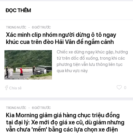
ĐỌC THÊM
TRONG NƯỚC
-
6 GIỜ TRƯỚC
Xác minh clip nhóm người dừng ô tô ngay
khúc cua trên đèo Hải Vân để ngắm cảnh
Chiếc xe dừng ngay khúc gập, hướng
từ trên dốc đổ xuống, trong khi các
phương tiện vẫn lưu thông liên tục
qua khu vực này.
0
Chia sẻ
TRONG NƯỚC
-
6 GIỜ TRƯỚC
Kia Morning giảm giá hàng chục triệu đồng
tại đại lý: Xe mới đọ giá xe cũ, dù giảm nhưng
vẫn chưa 'mềm' bằng các lựa chọn xe điện