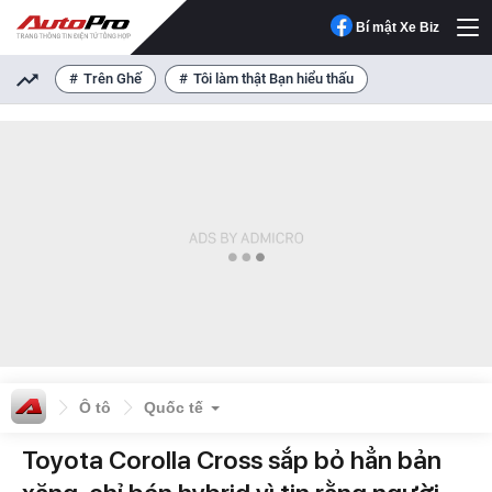
Bí mật Xe Biz
Trên Ghế
Tôi làm thật Bạn hiểu thấu
Ô tô
Quốc tế
Toyota Corolla Cross sắp bỏ hẳn bản