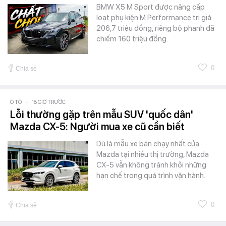
BMW X5 M Sport được nâng cấp
loạt phụ kiện M Performance trị giá
206,7 triệu đồng, riêng bộ phanh đã
chiếm 160 triệu đồng.
0
Chia sẻ
Ô TÔ
-
18 GIỜ TRƯỚC
Lỗi thường gặp trên mẫu SUV 'quốc dân'
Mazda CX-5: Người mua xe cũ cần biết
Dù là mẫu xe bán chạy nhất của
Mazda tại nhiều thị trường, Mazda
CX-5 vẫn không tránh khỏi những
hạn chế trong quá trình vận hành.
0
Chia sẻ