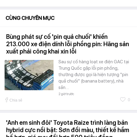
CÙNG CHUYÊN MỤC
Bùng phát sự cố 'pin quả chuối' khiến
213.000 xe điện dính lỗi phồng pin: Hãng sản
xuất phải công khai xin lỗi
Sau sự cố hàng loạt xe điện GAC tại
Trung Quốc gặp lỗi pin phồng,
thường được gọi là hiện tượng "pin
quả chuối" (banana battery), nhà
sản…
2 giờ trước
0
Chia sẻ
'Anh em sinh đôi' Toyota Raize trình làng bản
hybrid cực nổi bật: Sơn đổi màu, thiết kế hầm