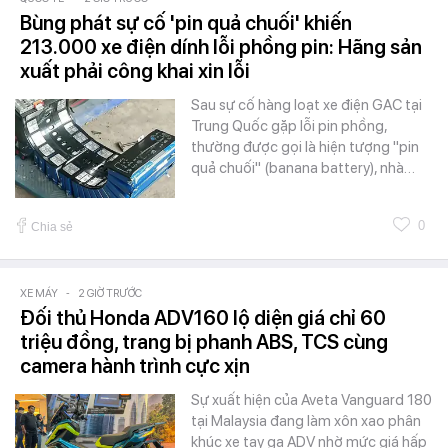
Bùng phát sự cố 'pin quả chuối' khiến
213.000 xe điện dính lỗi phồng pin: Hãng sản
xuất phải công khai xin lỗi
Sau sự cố hàng loạt xe điện GAC tại
Trung Quốc gặp lỗi pin phồng,
thường được gọi là hiện tượng "pin
quả chuối" (banana battery), nhà…
0
Chia sẻ
XE MÁY
-
2 GIỜ TRƯỚC
Đối thủ Honda ADV160 lộ diện giá chỉ 60
triệu đồng, trang bị phanh ABS, TCS cùng
camera hành trình cực xịn
Sự xuất hiện của Aveta Vanguard 180
tại Malaysia đang làm xôn xao phân
khúc xe tay ga ADV nhờ mức giá hấp