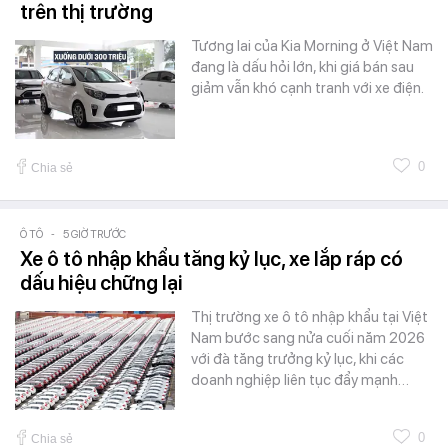
trên thị trường
Tương lai của Kia Morning ở Việt Nam
đang là dấu hỏi lớn, khi giá bán sau
giảm vẫn khó cạnh tranh với xe điện.
0
Chia sẻ
Ô TÔ
-
5 GIỜ TRƯỚC
Xe ô tô nhập khẩu tăng kỷ lục, xe lắp ráp có
dấu hiệu chững lại
Thị trường xe ô tô nhập khẩu tại Việt
Nam bước sang nửa cuối năm 2026
với đà tăng trưởng kỷ lục, khi các
doanh nghiệp liên tục đẩy mạnh…
0
Chia sẻ