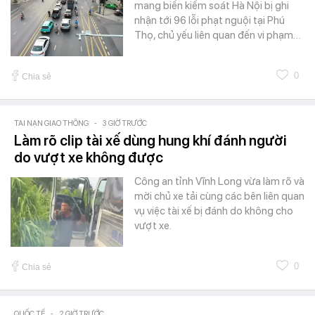
mang biển kiểm soát Hà Nội bị ghi
nhận tới 96 lỗi phạt nguội tại Phú
Thọ, chủ yếu liên quan đến vi phạm…
0
Chia sẻ
TAI NẠN GIAO THÔNG
-
3 GIỜ TRƯỚC
Làm rõ clip tài xế dùng hung khí đánh người
do vượt xe không được
Công an tỉnh Vĩnh Long vừa làm rõ và
mời chủ xe tải cùng các bên liên quan
vụ việc tài xế bị đánh do không cho
vượt xe.
0
Chia sẻ
QUỐC TẾ
-
2 GIỜ TRƯỚC