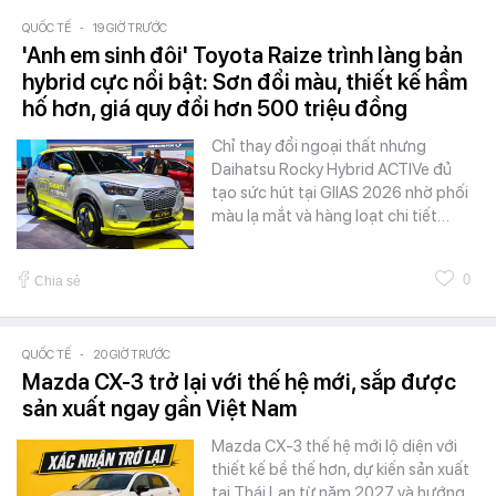
QUỐC TẾ
-
19 GIỜ TRƯỚC
'Anh em sinh đôi' Toyota Raize trình làng bản
hybrid cực nổi bật: Sơn đổi màu, thiết kế hầm
hố hơn, giá quy đổi hơn 500 triệu đồng
Chỉ thay đổi ngoại thất nhưng
Daihatsu Rocky Hybrid ACTIVe đủ
tạo sức hút tại GIIAS 2026 nhờ phối
màu lạ mắt và hàng loạt chi tiết…
0
Chia sẻ
QUỐC TẾ
-
20 GIỜ TRƯỚC
Mazda CX-3 trở lại với thế hệ mới, sắp được
sản xuất ngay gần Việt Nam
Mazda CX-3 thế hệ mới lộ diện với
thiết kế bề thế hơn, dự kiến sản xuất
tại Thái Lan từ năm 2027 và hướng