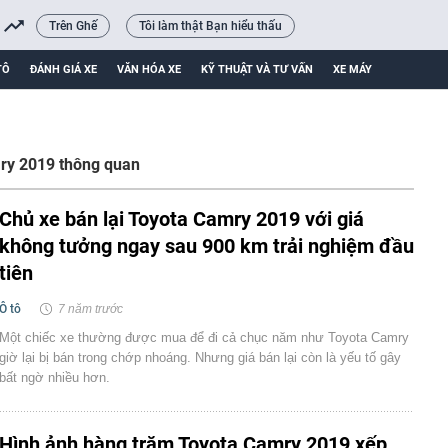
Trên Ghế
Tôi làm thật Bạn hiểu thấu
TÔ
ĐÁNH GIÁ XE
VĂN HÓA XE
KỸ THUẬT VÀ TƯ VẤN
XE MÁY
ry 2019 thông quan
Chủ xe bán lại Toyota Camry 2019 với giá
không tưởng ngay sau 900 km trải nghiệm đầu
tiên
Ô tô
7 năm trước
Một chiếc xe thường được mua để đi cả chục năm như Toyota Camry
giờ lại bị bán trong chớp nhoáng. Nhưng giá bán lại còn là yếu tố gây
bất ngờ nhiều hơn.
Hình ảnh hàng trăm Toyota Camry 2019 xếp