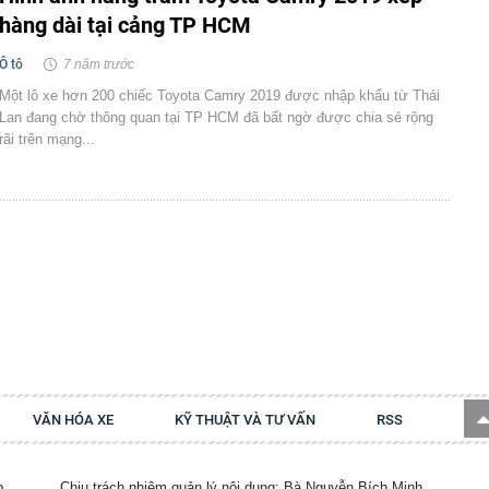
hàng dài tại cảng TP HCM
Ô tô
7 năm trước
Một lô xe hơn 200 chiếc Toyota Camry 2019 được nhập khẩu từ Thái
Lan đang chờ thông quan tại TP HCM đã bất ngờ được chia sẻ rộng
rãi trên mạng...
VĂN HÓA XE
KỸ THUẬT VÀ TƯ VẤN
RSS
p.
Chịu trách nhiệm quản lý nội dung: Bà Nguyễn Bích Minh