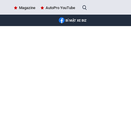
Magazine
AutoPro YouTube
BÍ MẬT XE BIZ