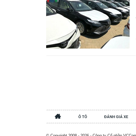
Ô TÔ
ĐÁNH GIÁ XE
© Copyright 2008 - 2026 - Công ty Cổ phần VCCor