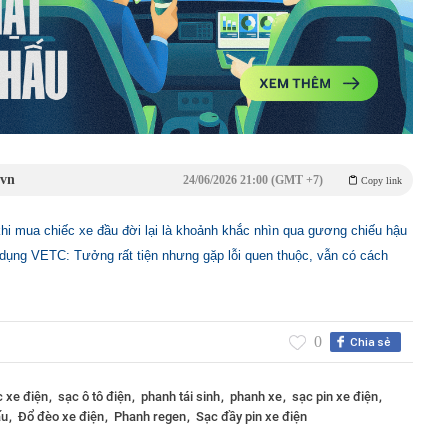
.vn
24/06/2026 21:00 (GMT +7)
Copy link
i mua chiếc xe đầu đời lại là khoảnh khắc nhìn qua gương chiếu hậu
dụng VETC: Tưởng rất tiện nhưng gặp lỗi quen thuộc, vẫn có cách
0
Chia sẻ
c xe điện
sạc ô tô điện
phanh tái sinh
phanh xe
sạc pin xe điện
ấu
Đổ đèo xe điện
Phanh regen
Sạc đầy pin xe điện