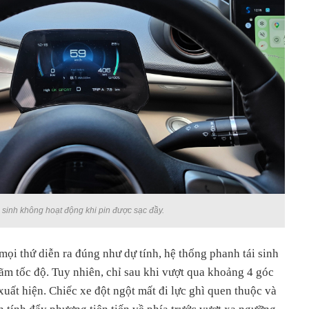
 sinh không hoạt động khi pin được sạc đầy.
mọi thứ diễn ra đúng như dự tính, hệ thống phanh tái sinh
ãm tốc độ. Tuy nhiên, chỉ sau khi vượt qua khoảng 4 góc
xuất hiện. Chiếc xe đột ngột mất đi lực ghì quen thuộc và