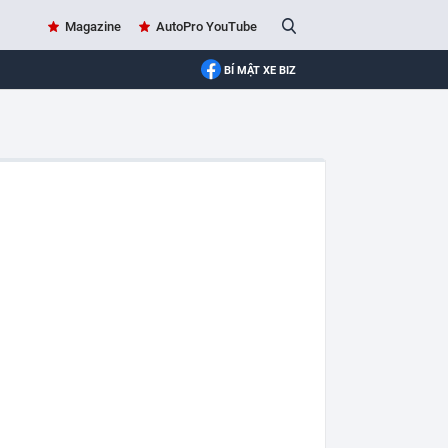
Magazine
AutoPro YouTube
BÍ MẬT XE BIZ