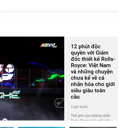
12 phút độc
quyền với Giám
đốc thiết kế Rolls-
Royce: Việt Nam
và những chuyện
chưa kể về cá
nhân hóa cho giới
siêu giàu toàn
cầu
4 giờ trước
Thế giới của những chiếc
Rolls-Royce triệu đô luôn
HD
Auto
phủ một lớp màn bí ẩn khiến