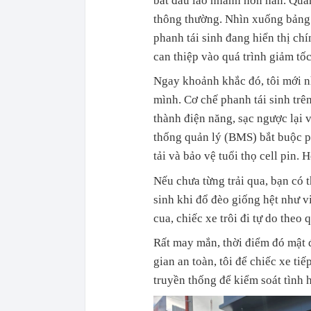
bắt đầu lao nhanh hơn hẳn. Quán
thông thường. Nhìn xuống bảng 
phanh tái sinh đang hiển thị c
can thiệp vào quá trình giảm tốc
Ngay khoảnh khắc đó, tôi mới nh
mình. Cơ chế phanh tái sinh trê
thành điện năng, sạc ngược lại 
thống quản lý (BMS) bắt buộc p
tải và bảo vệ tuổi thọ cell pin. 
Nếu chưa từng trải qua, bạn có 
sinh khi đổ đèo giống hệt như 
cua, chiếc xe trôi đi tự do theo 
Rất may mắn, thời điểm đó mật 
gian an toàn, tôi để chiếc xe ti
truyền thống để kiểm soát tình 