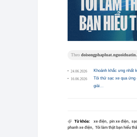
Theo
doisongphapluat.nguoiduatin
Khoảnh khắc ưng nhất kh
24.06.2026
Tôi thử sạc xe qua ứng 
16.06.2026
giải…
Từ khóa:
xe điện
pin xe điện
sạ
phanh xe điện
Tôi làm thật bạn hiểu th