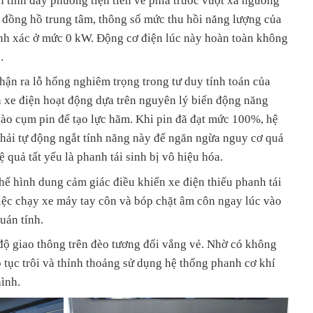
 tính đẩy phương tiện tiến về phía trước vượt xa ngưỡng
đồng hồ trung tâm, thông số mức thu hồi năng lượng của
hính xác ở mức 0 kW. Động cơ điện lúc này hoàn toàn không
.
ận ra lỗ hổng nghiêm trọng trong tư duy tính toán của
n xe điện hoạt động dựa trên nguyên lý biến động năng
vào cụm pin để tạo lực hãm. Khi pin đã đạt mức 100%, hệ
hải tự động ngắt tính năng này để ngăn ngừa nguy cơ quá
Hệ quả tất yếu là phanh tái sinh bị vô hiệu hóa.
thể hình dung cảm giác điều khiển xe điện thiếu phanh tái
việc chạy xe máy tay côn và bóp chặt âm côn ngay lúc vào
quán tính.
độ giao thông trên đèo tương đối vắng vẻ. Nhờ có không
ếp tục trôi và thỉnh thoảng sử dụng hệ thống phanh cơ khí
hình.