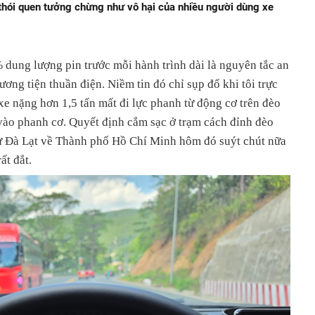
 thói quen tưởng chừng như vô hại của nhiều người dùng xe
 dung lượng pin trước mỗi hành trình dài là nguyên tắc an
ơng tiện thuần điện. Niềm tin đó chỉ sụp đổ khi tôi trực
 xe nặng hơn 1,5 tấn mất đi lực phanh từ động cơ trên đèo
 vào phanh cơ. Quyết định cắm sạc ở trạm cách đỉnh đèo
từ Đà Lạt về Thành phố Hồ Chí Minh hôm đó suýt chút nữa
ất đắt.