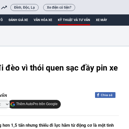
Đỉnh, Độc, Lạ
Xe điện có tiện?
TÔ
ĐÁNH GIÁ XE
VĂN HÓA XE
KỸ THUẬT VÀ TƯ VẤN
XE MÁY
 đi đèo vì thói quen sạc đầy pin xe
Chia sẻ
 VẤN
Thêm AutoPro trên Google
 hơn 1,5 tấn nhưng thiếu đi lực hãm từ động cơ là một tình