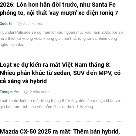
2026: Lớn hơn hẳn đời trước, như Santa Fe
phóng to, nội thất 'vay mượn' xe điện Ioniq 7
Quốc tế
2 năm trước
Hyundai Palisade sẽ có màn lột xác ngoạn mục vào năm 2026. Xe sở
hữu thiết kế vuông vức, không gian nội thất rộng rãi và nhiều công
nghệ hiện đại.
Loạt xe dự kiến ra mắt Việt Nam tháng 8:
Nhiều phân khúc từ sedan, SUV đến MPV, có
cả xăng và hybrid
Trong nước
2 năm trước
Loạt xe dự kiến ra mắt trong tháng 8 tới đây đều là xe nhập khẩu với
giá bán tạm tính chủ yếu nằm ở mức dưới 1 tỷ đồng.
Mazda CX-50 2025 ra mắt: Thêm bản hybrid,