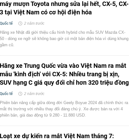
máy mượn Toyota nhưng sửa lại hết, CX-5, CX-
3 tại Việt Nam có cơ hội điện hóa
Quốc tế
2 năm trước
Hãng xe Nhật đã giới thiệu cấu hình hybrid cho mẫu SUV Mazda CX-
50 - dòng xe ngỡ sẽ không bao giờ có một bản điện hóa vì dùng khung
gầm cũ.
Hãng xe Trung Quốc vừa vào Việt Nam ra mắt
mẫu 'kình địch' với CX-5: Nhiều trang bị xịn,
SUV hạng C giá quy đổi chỉ hơn 320 triệu đồng
Quốc tế
2 năm trước
Phiên bản nâng cấp giữa dòng đời Geely Boyue 2024 đã chính thức ra
mắt thị trường với nhiều thay đổi đáng chú ý. Xe được bán ra với 4
phiên bản, giá dao động từ 9.280 - 11.880 USD.
Loạt xe dự kiến ra mắt Việt Nam tháng 7: