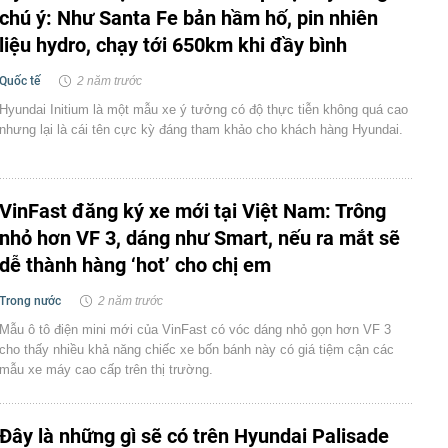
chú ý: Như Santa Fe bản hầm hố, pin nhiên
liệu hydro, chạy tới 650km khi đầy bình
Quốc tế
2 năm trước
Hyundai Initium là một mẫu xe ý tưởng có độ thực tiễn không quá cao
nhưng lại là cái tên cực kỳ đáng tham khảo cho khách hàng Hyundai.
VinFast đăng ký xe mới tại Việt Nam: Trông
nhỏ hơn VF 3, dáng như Smart, nếu ra mắt sẽ
dễ thành hàng ‘hot’ cho chị em
Trong nước
2 năm trước
Mẫu ô tô điện mini mới của VinFast có vóc dáng nhỏ gọn hơn VF 3
cho thấy nhiều khả năng chiếc xe bốn bánh này có giá tiệm cận các
mẫu xe máy cao cấp trên thị trường.
Đây là những gì sẽ có trên Hyundai Palisade