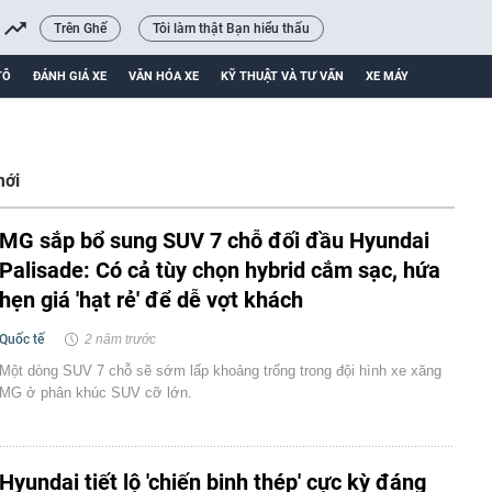
Trên Ghế
Tôi làm thật Bạn hiểu thấu
TÔ
ĐÁNH GIÁ XE
VĂN HÓA XE
KỸ THUẬT VÀ TƯ VẤN
XE MÁY
mới
MG sắp bổ sung SUV 7 chỗ đối đầu Hyundai
Palisade: Có cả tùy chọn hybrid cắm sạc, hứa
hẹn giá 'hạt rẻ' để dễ vợt khách
Quốc tế
2 năm trước
Một dòng SUV 7 chỗ sẽ sớm lấp khoảng trống trong đội hình xe xăng
MG ở phân khúc SUV cỡ lớn.
Hyundai tiết lộ 'chiến binh thép' cực kỳ đáng