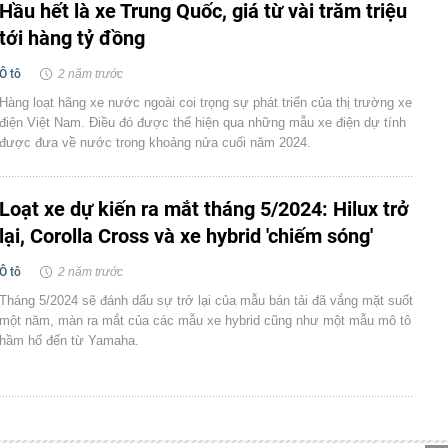
Hầu hết là xe Trung Quốc, giá từ vài trăm triệu
tới hàng tỷ đồng
Ô tô
2 năm trước
Hàng loạt hãng xe nước ngoài coi trọng sự phát triển của thị trường xe
điện Việt Nam. Điều đó được thể hiện qua những mẫu xe điện dự tính
được đưa về nước trong khoảng nửa cuối năm 2024.
Loạt xe dự kiến ra mắt tháng 5/2024: Hilux trở
lại, Corolla Cross và xe hybrid 'chiếm sóng'
Ô tô
2 năm trước
Tháng 5/2024 sẽ đánh dấu sự trở lại của mẫu bán tải đã vắng mặt suốt
một năm, màn ra mắt của các mẫu xe hybrid cũng như một mẫu mô tô
hầm hố đến từ Yamaha.