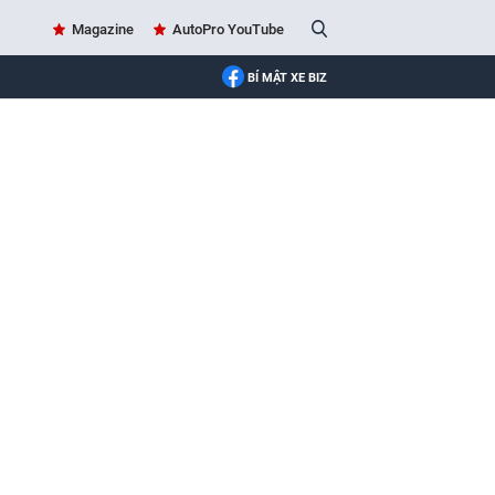
Magazine
AutoPro YouTube
BÍ MẬT XE BIZ