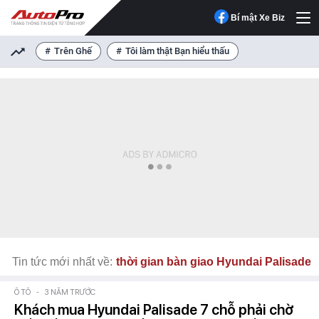
Bí mật Xe Biz
Trên Ghế
Tôi làm thật Bạn hiểu thấu
Tin tức mới nhất về:
thời gian bàn giao Hyundai Palisade
Ô TÔ
-
3 NĂM TRƯỚC
Khách mua Hyundai Palisade 7 chỗ phải chờ