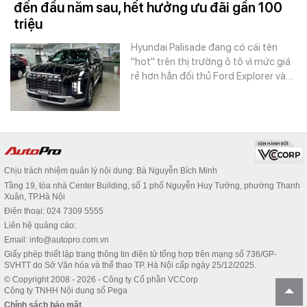
đến đầu năm sau, hết hưởng ưu đãi gần 100
triệu
Hyundai Palisade đang có cái tên
"hot" trên thị trường ô tô vì mức giá
rẻ hơn hẳn đối thủ Ford Explorer và…
Chịu trách nhiệm quản lý nội dung: Bà Nguyễn Bích Minh
Tầng 19, tòa nhà Center Building, số 1 phố Nguyễn Huy Tưởng, phường Thanh
Xuân, TP.Hà Nội
Điện thoại: 024 7309 5555
Liên hệ quảng cáo:
Email: info@autopro.com.vn
Giấy phép thiết lập trang thông tin điện tử tổng hợp trên mạng số 736/GP-
SVHTT do Sở Văn hóa và thể thao TP. Hà Nội cấp ngày 25/12/2025.
© Copyright 2008 - 2026 - Công ty Cổ phần VCCorp
Công ty TNHH Nội dung số Pega
Chính sách bảo mật