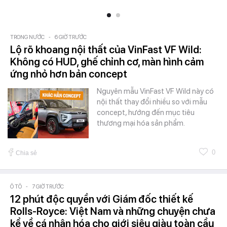
TRONG NƯỚC
-
6 GIỜ TRƯỚC
Lộ rõ khoang nội thất của VinFast VF Wild:
Không có HUD, ghế chỉnh cơ, màn hình cảm
ứng nhỏ hơn bản concept
Nguyên mẫu VinFast VF Wild này có
nội thất thay đổi nhiều so với mẫu
concept, hướng đến mục tiêu
thương mại hóa sản phẩm.
0
Chia sẻ
Ô TÔ
-
7 GIỜ TRƯỚC
12 phút độc quyền với Giám đốc thiết kế
Rolls-Royce: Việt Nam và những chuyện chưa
kể về cá nhân hóa cho giới siêu giàu toàn cầu