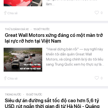
làm…
0
Chia sẻ
THỬ & ĐÁNH GIÁ XE
-
15 GIỜ TRƯỚC
Great Wall Motors xứng đáng có một màn trở
lại rực rỡ hơn tại Việt Nam
“Haval dừng bán rồi” — suy nghĩ này
khiến tôi dần quên Great Wall
Motors, và cũng chính là lý do tôi liều
sang Trung Quốc xem họ thực sự là…
0
Chia sẻ
TRONG NƯỚC
-
15 GIỜ TRƯỚC
Siêu dự án đường sắt tốc độ cao hơn 5,6 tỷ
USD, rút ngắn thời gian đi từ Hà Nội - Quảng