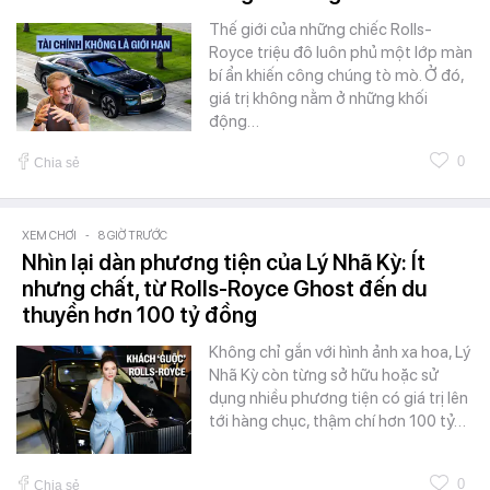
Thế giới của những chiếc Rolls-
Royce triệu đô luôn phủ một lớp màn
bí ẩn khiến công chúng tò mò. Ở đó,
giá trị không nằm ở những khối
động…
0
Chia sẻ
XEM CHƠI
-
8 GIỜ TRƯỚC
Nhìn lại dàn phương tiện của Lý Nhã Kỳ: Ít
nhưng chất, từ Rolls-Royce Ghost đến du
thuyền hơn 100 tỷ đồng
Không chỉ gắn với hình ảnh xa hoa, Lý
Nhã Kỳ còn từng sở hữu hoặc sử
dụng nhiều phương tiện có giá trị lên
tới hàng chục, thậm chí hơn 100 tỷ…
0
Chia sẻ