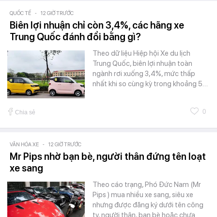
QUỐC TẾ
-
12 GIỜ TRƯỚC
Biên lợi nhuận chỉ còn 3,4%, các hãng xe
Trung Quốc đánh đổi bằng gì?
Theo dữ liệu Hiệp hội Xe du lịch
Trung Quốc, biên lợi nhuận toàn
ngành rơi xuống 3,4%, mức thấp
nhất khi so cùng kỳ trong khoảng 5…
0
Chia sẻ
VĂN HÓA XE
-
12 GIỜ TRƯỚC
Mr Pips nhờ bạn bè, người thân đứng tên loạt
xe sang
Theo cáo trạng, Phó Đức Nam (Mr
Pips ) mua nhiều xe sang, siêu xe
nhưng được đăng ký dưới tên công
ty, người thân, bạn bè hoặc chưa