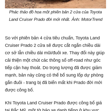
Phác thảo đồ họa một phiên bản 2 cửa của Toyota
Land Cruiser Prado đời mới nhất. Ảnh: MotorTrend
So với phiên bản 4 cửa tiêu chuẩn, Toyota Land
Cruiser Prado 2 cửa sẽ được cắt ngắn chiều dài
cơ sở lẫn chiều dài mũi/đuôi xe. Thay đổi này giúp
cải thiện một chút các thông số off-road như góc
tiếp cận hay thoát. Do trọng lượng đã được giảm
mạnh, bản này cũng có thể bổ sung lốp dự phòng
gắn đuôi - trang bị đã biến mất khi Prado đời mới
được công bố.
Khi Toyota Land Cruiser Prado được công bố giá
tại Bắc Mỹ, một tờ báo xe danh tiếng ở khu vực