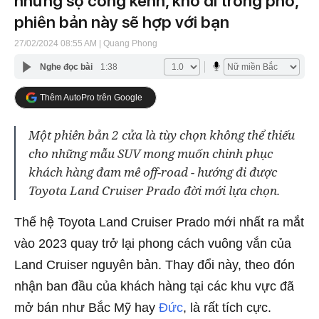
nhưng sợ cồng kềnh, khó đi trong phố,
phiên bản này sẽ hợp với bạn
27/02/2024 08:55 AM
| Quang Phong
Nghe đọc bài
1:38
Thêm AutoPro trên Google
Một phiên bản 2 cửa là tùy chọn không thể thiếu
cho những mẫu SUV mong muốn chinh phục
khách hàng đam mê off-road - hướng đi được
Toyota Land Cruiser Prado đời mới lựa chọn.
Thế hệ Toyota Land Cruiser Prado mới nhất ra mắt
vào 2023 quay trở lại phong cách vuông vắn của
Land Cruiser nguyên bản. Thay đổi này, theo đón
nhận ban đầu của khách hàng tại các khu vực đã
mở bán như Bắc Mỹ hay
Đức
, là rất tích cực.