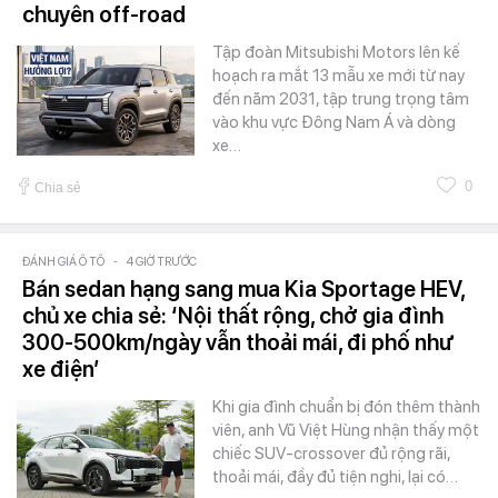
chuyên off-road
Tập đoàn Mitsubishi Motors lên kế
hoạch ra mắt 13 mẫu xe mới từ nay
đến năm 2031, tập trung trọng tâm
vào khu vực Đông Nam Á và dòng
xe…
0
Chia sẻ
ĐÁNH GIÁ Ô TÔ
-
4 GIỜ TRƯỚC
Bán sedan hạng sang mua Kia Sportage HEV,
chủ xe chia sẻ: ‘Nội thất rộng, chở gia đình
300-500km/ngày vẫn thoải mái, đi phố như
xe điện’
Khi gia đình chuẩn bị đón thêm thành
viên, anh Vũ Việt Hùng nhận thấy một
chiếc SUV-crossover đủ rộng rãi,
thoải mái, đầy đủ tiện nghi, lại có…