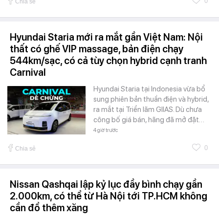
0
Chia sẻ
Hyundai Staria mới ra mắt gần Việt Nam: Nội
thất có ghế VIP massage, bản điện chạy
544km/sạc, có cả tùy chọn hybrid cạnh tranh
Carnival
Hyundai Staria tại Indonesia vừa bổ
sung phiên bản thuần điện và hybrid,
ra mắt tại Triển lãm GIIAS. Dù chưa
công bố giá bán, hãng đã mở đặt…
4 giờ trước
0
Chia sẻ
Nissan Qashqai lập kỷ lục đầy bình chạy gần
2.000km, có thể từ Hà Nội tới TP.HCM không
cần đổ thêm xăng