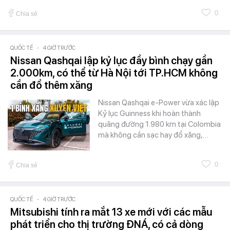
0
Chia sẻ
QUỐC TẾ
-
4 GIỜ TRƯỚC
Nissan Qashqai lập kỷ lục đầy bình chạy gần
2.000km, có thể từ Hà Nội tới TP.HCM không
cần đổ thêm xăng
Nissan Qashqai e-Power vừa xác lập
Kỷ lục Guinness khi hoàn thành
quãng đường 1.980 km tại Colombia
mà không cần sạc hay đổ xăng,…
0
Chia sẻ
QUỐC TẾ
-
4 GIỜ TRƯỚC
Mitsubishi tính ra mắt 13 xe mới với các mẫu
phát triển cho thị trường ĐNÁ, có cả dòng