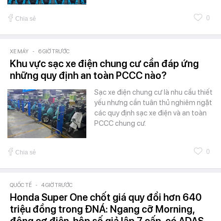
0
Chia sẻ
XE MÁY
-
6 GIỜ TRƯỚC
Khu vực sạc xe điện chung cư cần đáp ứng
những quy định an toàn PCCC nào?
Sạc xe điện chung cư là nhu cầu thiết
yếu nhưng cần tuân thủ nghiêm ngặt
các quy định sạc xe điện và an toàn
PCCC chung cư.
0
Chia sẻ
QUỐC TẾ
-
4 GIỜ TRƯỚC
Honda Super One chốt giá quy đổi hơn 640
triệu đồng trong ĐNÁ: Ngang cỡ Morning,