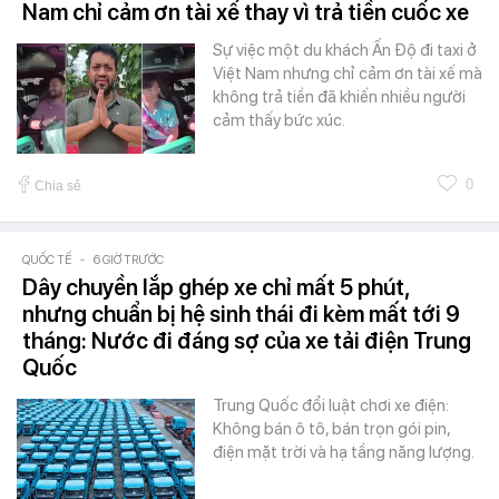
Nam chỉ cảm ơn tài xế thay vì trả tiền cuốc xe
Sự việc một du khách Ấn Độ đi taxi ở
Việt Nam nhưng chỉ cảm ơn tài xế mà
không trả tiền đã khiến nhiều người
cảm thấy bức xúc.
0
Chia sẻ
QUỐC TẾ
-
6 GIỜ TRƯỚC
Dây chuyền lắp ghép xe chỉ mất 5 phút,
nhưng chuẩn bị hệ sinh thái đi kèm mất tới 9
tháng: Nước đi đáng sợ của xe tải điện Trung
Quốc
Trung Quốc đổi luật chơi xe điện:
Không bán ô tô, bán trọn gói pin,
điện mặt trời và hạ tầng năng lượng.