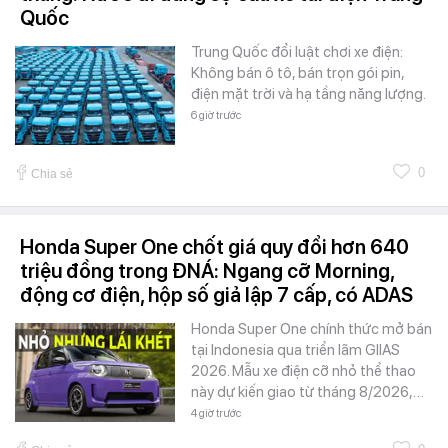
Quốc
Trung Quốc đổi luật chơi xe điện:
Không bán ô tô, bán trọn gói pin,
điện mặt trời và hạ tầng năng lượng.
6 giờ trước
0
Chia sẻ
Honda Super One chốt giá quy đổi hơn 640
triệu đồng trong ĐNÁ: Ngang cỡ Morning,
động cơ điện, hộp số giả lập 7 cấp, có ADAS
Honda Super One chính thức mở bán
tại Indonesia qua triển lãm GIIAS
2026. Mẫu xe điện cỡ nhỏ thể thao
này dự kiến giao từ tháng 8/2026,…
4 giờ trước