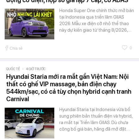
động cơ điện, hộp số giả lập 7 cấp, có ADAS
Honda Super One chính thức mở bán
tại Indonesia qua triển lãm GIIAS
2026. Mẫu xe điện cỡ nhỏ thể thao
này dự kiến giao từ tháng 8/2026,…
0
Chia sẻ
QUỐC TẾ
-
4 GIỜ TRƯỚC
Hyundai Staria mới ra mắt gần Việt Nam: Nội
thất có ghế VIP massage, bản điện chạy
544km/sạc, có cả tùy chọn hybrid cạnh tranh
Carnival
Hyundai Staria tại Indonesia vừa bổ
sung phiên bản thuần điện và hybrid,
ra mắt tại Triển lãm GIIAS. Dù chưa
công bố giá bán, hãng đã mở đặt…