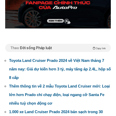
Theo
Đời sống Pháp luật
Copy link
Toyota Land Cruiser Prado 2024 về Việt Nam tháng 7
năm nay: Giá dự kiến hơn 3 tỷ, máy tăng áp 2.4L, hộp số
8 cấp
Thêm thông tin về 2 mẫu Toyota Land Cruiser mới: Loại
lớn hơn Prado chỉ chạy điện, loại ngang cỡ Santa Fe
nhiều tuỳ chọn động cơ
1.000 xe Land Cruiser Prado 2024 bán sạch trong 30