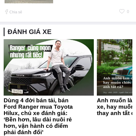
0
Chia sẻ
ĐÁNH GIÁ XE
Dùng 4 đời bán tải, bán
Anh muốn làm
Ford Ranger mua Toyota
xe, hay muốn 
Hilux, chủ xe đánh giá:
thay anh tất c
‘Bền hơn, lâu dài nuôi rẻ
hơn, vận hành có điểm
phải đánh đổi’