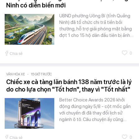
Ninh có diễn biến mới
UBND phường Uông Bí (tỉnh Quảng
Ninh) đã tổ chức chi trả tiền bồi
thường, hỗ trợ giải phóng mặt bằng
đợt 1 cho 15 hộ dân đầu tiên bị ảnh…
0
Chia sẻ
VĂN HÓA XE
-
15 GIỜ TRƯỚC
Chiếc xe cà tàng lăn bánh 138 năm trước là lý
do cho lựa chọn "Tốt hơn", thay vì "Tốt nhất"
Better Choice Awards 2026 khởi
động đúng ngày 5/8 - cột mốc gắn
với chuyến đi đã thay đổi lịch sử
ngành ô tô. Câu chuyện ấy cũng…
0
Chia sẻ