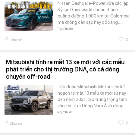
Nissan Qashqai e-Power vừa xác lập
Kỷ lục Guinness khi hoàn thành
quãng đường 1.980 km tại Colombia
mà không cần sạc hay đổ xăng,…
4 giờ trước
0
Chia sẻ
Mitsubishi tính ra mắt 13 xe mới với các mẫu
phát triển cho thị trường ĐNÁ, có cả dòng
chuyên off-road
Tập đoàn Mitsubishi Motors lên kế
hoạch ra mắt 13 mẫu xe mới từ nay
đến năm 2031, tập trung trọng tâm
vào khu vực Đông Nam Á và dòng…
4 giờ trước
0
Chia sẻ