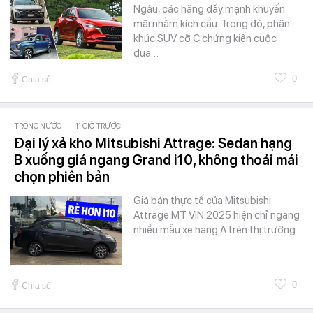
Ngâu, các hãng đẩy mạnh khuyến
mãi nhằm kích cầu. Trong đó, phân
khúc SUV cỡ C chứng kiến cuộc
đua…
0
Chia sẻ
TRONG NƯỚC
-
11 GIỜ TRƯỚC
Đại lý xả kho Mitsubishi Attrage: Sedan hạng
B xuống giá ngang Grand i10, không thoải mái
chọn phiên bản
Giá bán thực tế của Mitsubishi
Attrage MT VIN 2025 hiện chỉ ngang
nhiều mẫu xe hạng A trên thị trường.
0
Chia sẻ