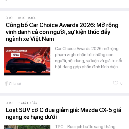
Ô TÔ
-
8 GIỜ TRƯỚC
Công bố Car Choice Awards 2026: Mở rộng
vinh danh cả con người, sự kiện thúc đẩy
ngành xe Việt Nam
Car Choice Awards 2026 mở rộng
phạm vi ghi nhận tới những con
người, nội dung, sự kiện và giá trị nổi
bật đang góp phần định hình diện…
0
Chia sẻ
Ô TÔ
-
11 GIỜ TRƯỚC
Loạt SUV cỡ C đua giảm giá: Mazda CX-5 giá
ngang xe hạng dưới
TPO - Rục rịch bước sang tháng