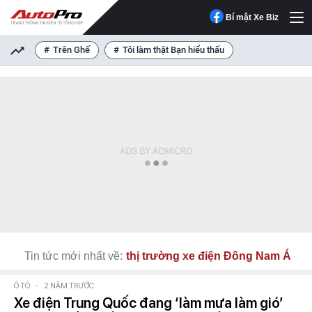
Bí mật Xe Biz
Trên Ghế
Tôi làm thật Bạn hiểu thấu
Tin tức mới nhất về:
thị trường xe điện Đông Nam Á
Ô TÔ
-
2 NĂM TRƯỚC
Xe điện Trung Quốc đang ‘làm mưa làm gió’