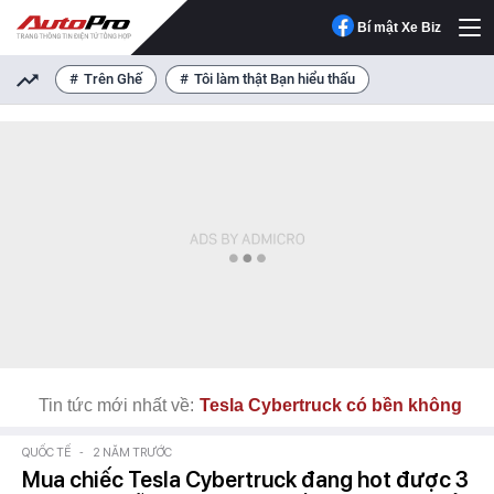
Bí mật Xe Biz
Trên Ghế
Tôi làm thật Bạn hiểu thấu
Tin tức mới nhất về:
Tesla Cybertruck có bền không
QUỐC TẾ
-
2 NĂM TRƯỚC
Mua chiếc Tesla Cybertruck đang hot được 3