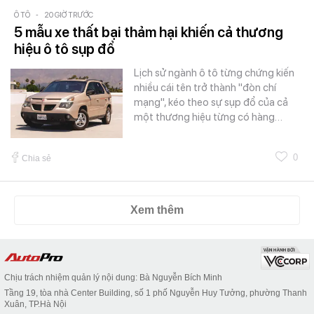
Ô TÔ
-
20 GIỜ TRƯỚC
5 mẫu xe thất bại thảm hại khiến cả thương
hiệu ô tô sụp đổ
Lịch sử ngành ô tô từng chứng kiến
nhiều cái tên trở thành "đòn chí
mạng", kéo theo sự sụp đổ của cả
một thương hiệu từng có hàng…
0
Chia sẻ
Xem thêm
Chịu trách nhiệm quản lý nội dung: Bà Nguyễn Bích Minh
Tầng 19, tòa nhà Center Building, số 1 phố Nguyễn Huy Tưởng, phường Thanh
Xuân, TP.Hà Nội