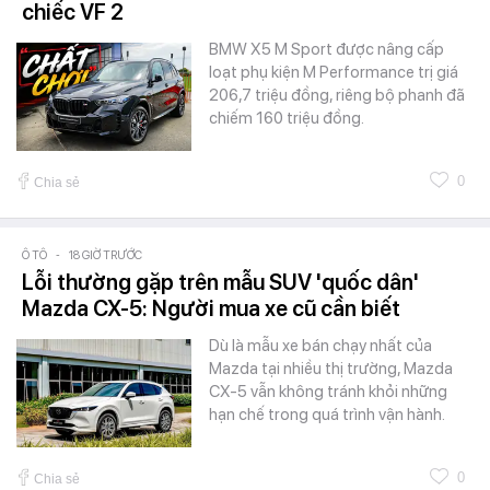
chiếc VF 2
BMW X5 M Sport được nâng cấp
loạt phụ kiện M Performance trị giá
206,7 triệu đồng, riêng bộ phanh đã
chiếm 160 triệu đồng.
0
Chia sẻ
Ô TÔ
-
18 GIỜ TRƯỚC
Lỗi thường gặp trên mẫu SUV 'quốc dân'
Mazda CX-5: Người mua xe cũ cần biết
Dù là mẫu xe bán chạy nhất của
Mazda tại nhiều thị trường, Mazda
CX-5 vẫn không tránh khỏi những
hạn chế trong quá trình vận hành.
0
Chia sẻ