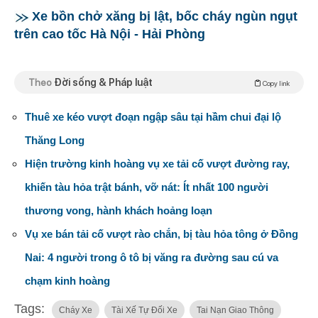
Xe bồn chở xăng bị lật, bốc cháy ngùn ngụt
trên cao tốc Hà Nội - Hải Phòng
Theo
Đời sống & Pháp luật
Copy link
Thuê xe kéo vượt đoạn ngập sâu tại hầm chui đại lộ
Thăng Long
Hiện trường kinh hoàng vụ xe tải cố vượt đường ray,
khiến tàu hỏa trật bánh, vỡ nát: Ít nhất 100 người
thương vong, hành khách hoảng loạn
Vụ xe bán tải cố vượt rào chắn, bị tàu hỏa tông ở Đồng
Nai: 4 người trong ô tô bị văng ra đường sau cú va
chạm kinh hoàng
Tags:
Cháy Xe
Tài Xế Tự Đối Xe
Tai Nạn Giao Thông