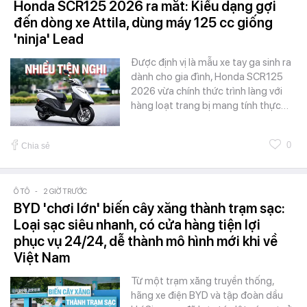
Honda SCR125 2026 ra mắt: Kiểu dạng gợi
đến dòng xe Attila, dùng máy 125 cc giống
'ninja' Lead
Được định vị là mẫu xe tay ga sinh ra
dành cho gia đình, Honda SCR125
2026 vừa chính thức trình làng với
hàng loạt trang bị mang tính thực…
0
Chia sẻ
Ô TÔ
-
2 GIỜ TRƯỚC
BYD 'chơi lớn' biến cây xăng thành trạm sạc:
Loại sạc siêu nhanh, có cửa hàng tiện lợi
phục vụ 24/24, dễ thành mô hình mới khi về
Việt Nam
Từ một trạm xăng truyền thống,
hãng xe điện BYD và tập đoàn dầu