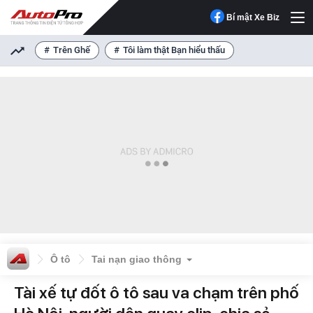
Bí mật Xe Biz
Trên Ghế
Tôi làm thật Bạn hiểu thấu
Ô tô
Tai nạn giao thông
Tài xế tự đốt ô tô sau va chạm trên phố