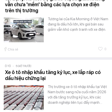
vẫn chưa 'mềm' bằng các lựa chọn xe điện
trên thị trường
Tương lai của Kia Morning ở Việt Nam
đang là dấu hỏi lớn, khi giá bán sau
giảm vẫn khó cạnh tranh với xe điện.
0
Chia sẻ
Ô TÔ
-
5 GIỜ TRƯỚC
Xe ô tô nhập khẩu tăng kỷ lục, xe lắp ráp có
dấu hiệu chững lại
Thị trường xe ô tô nhập khẩu tại Việt
Nam bước sang nửa cuối năm 2026
với đà tăng trưởng kỷ lục, khi các
doanh nghiệp liên tục đẩy mạnh…