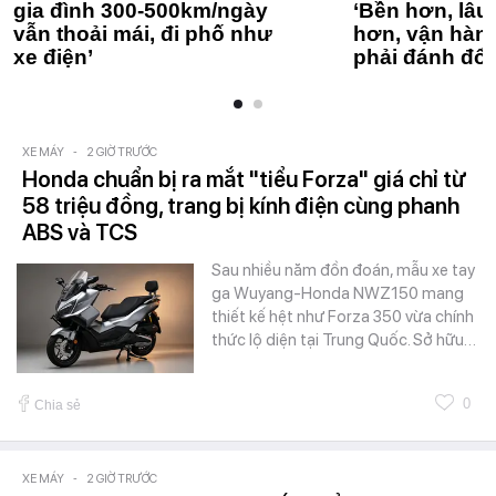
gia đình 300-500km/ngày
‘Bền hơn, lâu 
vẫn thoải mái, đi phố như
hơn, vận hàn
xe điện’
phải đánh đổi
XE MÁY
-
2 GIỜ TRƯỚC
Honda chuẩn bị ra mắt "tiểu Forza" giá chỉ từ
58 triệu đồng, trang bị kính điện cùng phanh
ABS và TCS
Sau nhiều năm đồn đoán, mẫu xe tay
ga Wuyang-Honda NWZ150 mang
thiết kế hệt như Forza 350 vừa chính
thức lộ diện tại Trung Quốc. Sở hữu…
0
Chia sẻ
XE MÁY
-
2 GIỜ TRƯỚC