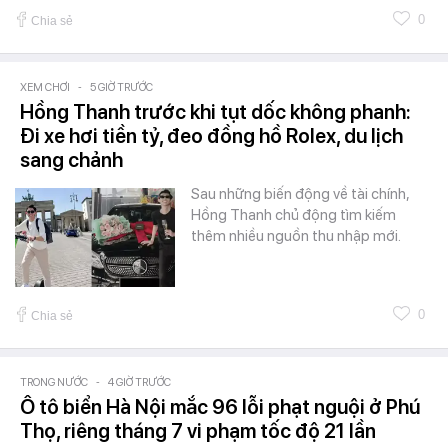
0
Chia sẻ
XEM CHƠI
-
5 GIỜ TRƯỚC
Hồng Thanh trước khi tụt dốc không phanh:
Đi xe hơi tiền tỷ, đeo đồng hồ Rolex, du lịch
sang chảnh
Sau những biến động về tài chính,
Hồng Thanh chủ động tìm kiếm
thêm nhiều nguồn thu nhập mới.
0
Chia sẻ
TRONG NƯỚC
-
4 GIỜ TRƯỚC
Ô tô biển Hà Nội mắc 96 lỗi phạt nguội ở Phú
Thọ, riêng tháng 7 vi phạm tốc độ 21 lần