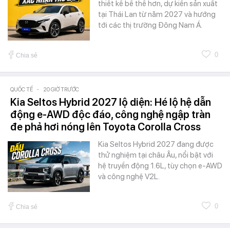
thiết kế bề thế hơn, dự kiến sản xuất
tại Thái Lan từ năm 2027 và hướng
tới các thị trường Đông Nam Á.
0
Chia sẻ
QUỐC TẾ
-
20 GIỜ TRƯỚC
Kia Seltos Hybrid 2027 lộ diện: Hé lộ hệ dẫn
động e-AWD độc đáo, công nghệ ngập tràn
đe phả hơi nóng lên Toyota Corolla Cross
Kia Seltos Hybrid 2027 đang được
thử nghiệm tại châu Âu, nổi bật với
hệ truyền động 1.6L, tùy chọn e-AWD
và công nghệ V2L.
0
Chia sẻ