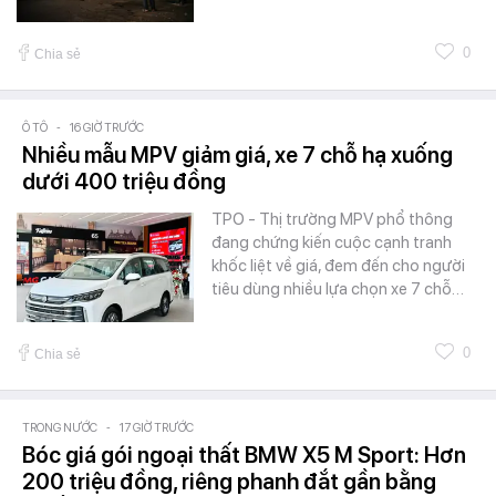
0
Chia sẻ
Ô TÔ
-
16 GIỜ TRƯỚC
Nhiều mẫu MPV giảm giá, xe 7 chỗ hạ xuống
dưới 400 triệu đồng
TPO - Thị trường MPV phổ thông
đang chứng kiến cuộc cạnh tranh
khốc liệt về giá, đem đến cho người
tiêu dùng nhiều lựa chọn xe 7 chỗ…
0
Chia sẻ
TRONG NƯỚC
-
17 GIỜ TRƯỚC
Bóc giá gói ngoại thất BMW X5 M Sport: Hơn
200 triệu đồng, riêng phanh đắt gần bằng