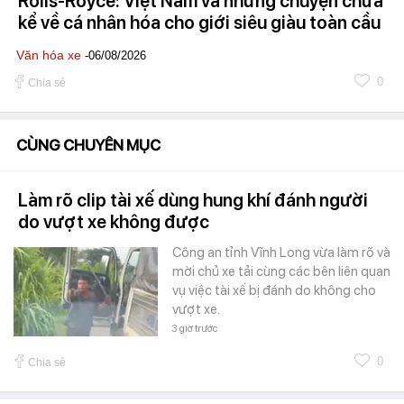
Rolls-Royce: Việt Nam và những chuyện chưa
kể về cá nhân hóa cho giới siêu giàu toàn cầu
Văn hóa xe
-06/08/2026
0
Chia sẻ
CÙNG CHUYÊN MỤC
Làm rõ clip tài xế dùng hung khí đánh người
do vượt xe không được
Công an tỉnh Vĩnh Long vừa làm rõ và
mời chủ xe tải cùng các bên liên quan
vụ việc tài xế bị đánh do không cho
vượt xe.
3 giờ trước
0
Chia sẻ