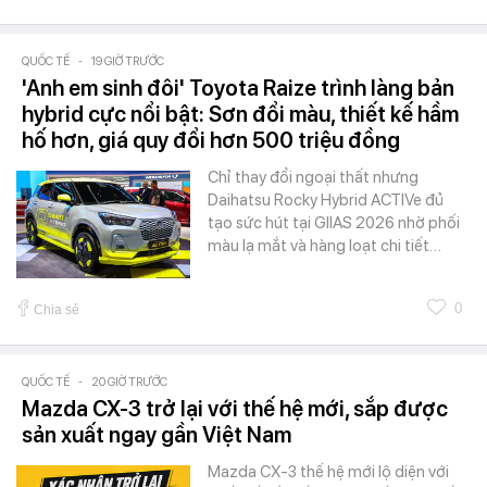
QUỐC TẾ
-
19 GIỜ TRƯỚC
'Anh em sinh đôi' Toyota Raize trình làng bản
hybrid cực nổi bật: Sơn đổi màu, thiết kế hầm
hố hơn, giá quy đổi hơn 500 triệu đồng
Chỉ thay đổi ngoại thất nhưng
Daihatsu Rocky Hybrid ACTIVe đủ
tạo sức hút tại GIIAS 2026 nhờ phối
màu lạ mắt và hàng loạt chi tiết…
0
Chia sẻ
QUỐC TẾ
-
20 GIỜ TRƯỚC
Mazda CX-3 trở lại với thế hệ mới, sắp được
sản xuất ngay gần Việt Nam
Mazda CX-3 thế hệ mới lộ diện với