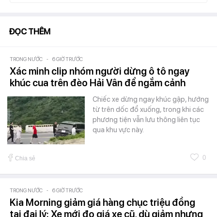
ĐỌC THÊM
TRONG NƯỚC
-
6 GIỜ TRƯỚC
Xác minh clip nhóm người dừng ô tô ngay
khúc cua trên đèo Hải Vân để ngắm cảnh
Chiếc xe dừng ngay khúc gập, hướng
từ trên dốc đổ xuống, trong khi các
phương tiện vẫn lưu thông liên tục
qua khu vực này.
0
Chia sẻ
TRONG NƯỚC
-
6 GIỜ TRƯỚC
Kia Morning giảm giá hàng chục triệu đồng
tại đại lý: Xe mới đọ giá xe cũ, dù giảm nhưng