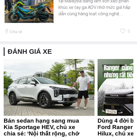
tại Malaysia đang làm xôn xao phân
khúc xe tay ga ADV nhờ mức giá hấp
dẫn cùng hàng loạt công nghệ…
0
Chia sẻ
ĐÁNH GIÁ XE
Bán sedan hạng sang mua
Dùng 4 đời bá
Kia Sportage HEV, chủ xe
Ford Ranger 
chia sẻ: ‘Nội thất rộng, chở
Hilux, chủ xe 