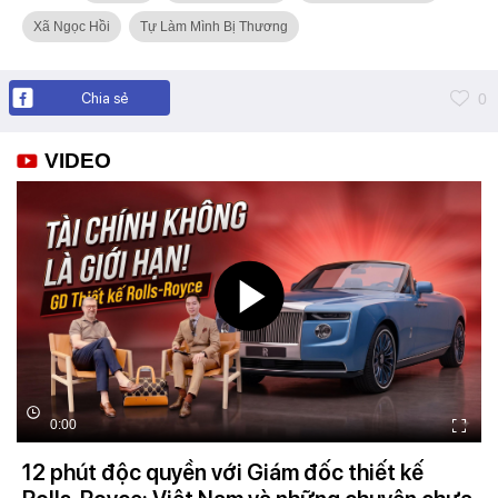
Xã Ngọc Hồi
Tự Làm Mình Bị Thương
Chia sẻ
0
VIDEO
0:00
12 phút độc quyền với Giám đốc thiết kế