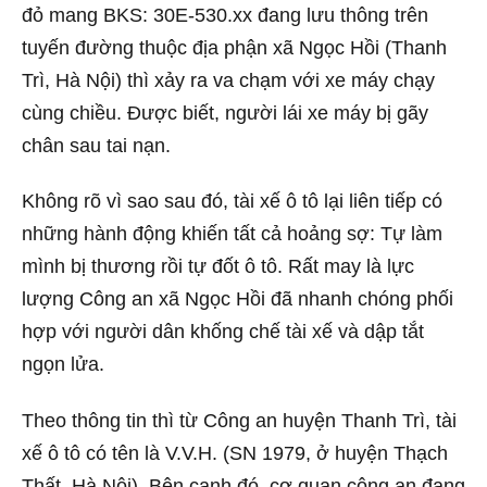
đỏ mang BKS: 30E-530.xx đang lưu thông trên
tuyến đường thuộc địa phận xã Ngọc Hồi (Thanh
Trì, Hà Nội) thì xảy ra va chạm với xe máy chạy
cùng chiều. Được biết, người lái xe máy bị gãy
chân sau tai nạn.
Không rõ vì sao sau đó, tài xế ô tô lại liên tiếp có
những hành động khiến tất cả hoảng sợ: Tự làm
mình bị thương rồi tự đốt ô tô. Rất may là lực
lượng Công an xã Ngọc Hồi đã nhanh chóng phối
hợp với người dân khống chế tài xế và dập tắt
ngọn lửa.
Theo thông tin thì từ Công an huyện Thanh Trì, tài
xế ô tô có tên là V.V.H. (SN 1979, ở huyện Thạch
Thất, Hà Nội). Bên cạnh đó, cơ quan công an đang