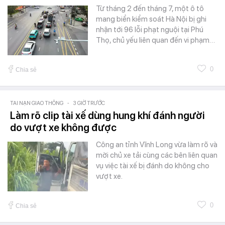
Từ tháng 2 đến tháng 7, một ô tô
mang biển kiểm soát Hà Nội bị ghi
nhận tới 96 lỗi phạt nguội tại Phú
Thọ, chủ yếu liên quan đến vi phạm…
0
Chia sẻ
TAI NẠN GIAO THÔNG
-
3 GIỜ TRƯỚC
Làm rõ clip tài xế dùng hung khí đánh người
do vượt xe không được
Công an tỉnh Vĩnh Long vừa làm rõ và
mời chủ xe tải cùng các bên liên quan
vụ việc tài xế bị đánh do không cho
vượt xe.
0
Chia sẻ