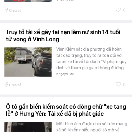
0
Chia sẻ
Truy tố tài xế gây tai nạn làm nữ sinh 14 tuổi
tử vong ở Vĩnh Long
Viện Kiểm sát địa phương đã hoàn
tất cáo trạng, truy tố ra tòa đối với
tài xế xe tải về tội danh “Vi phạm quy
định về tham gia giao thông đường…
5 ngày trước
0
Chia sẻ
Ô tô gắn biển kiểm soát có dòng chữ "xe tang
lễ" ở Hưng Yên: Tài xế đã bị phát giác
Một hình ảnh được chia sẻ trên mạng
xã hội khiến nhiều người tò mò về