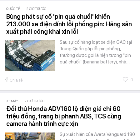
QUỐC TẾ
-
2 GIỜ TRƯỚC
Bùng phát sự cố 'pin quả chuối' khiến
213.000 xe điện dính lỗi phồng pin: Hãng sản
xuất phải công khai xin lỗi
Sau sự cố hàng loạt xe điện GAC tại
Trung Quốc gặp lỗi pin phồng,
thường được gọi là hiện tượng "pin
quả chuối" (banana battery), nhà…
0
Chia sẻ
XE MÁY
-
2 GIỜ TRƯỚC
Đối thủ Honda ADV160 lộ diện giá chỉ 60
triệu đồng, trang bị phanh ABS, TCS cùng
camera hành trình cực xịn
Sự xuất hiện của Aveta Vanguard 180