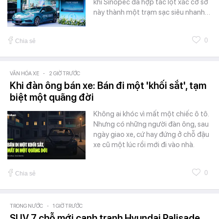
khí Sinopec đã hợp tác lột xác cơ sở
này thành một trạm sạc siêu nhanh…
0
Chia sẻ
VĂN HÓA XE
-
2 GIỜ TRƯỚC
Khi đàn ông bán xe: Bán đi một 'khối sắt', tạm
biệt một quãng đời
Không ai khóc vì mất một chiếc ô tô.
Nhưng có những người đàn ông, sau
ngày giao xe, cứ hay đứng ở chỗ đậu
xe cũ một lúc rồi mới đi vào nhà.
0
Chia sẻ
TRONG NƯỚC
-
1 GIỜ TRƯỚC
SUV 7 chỗ mới cạnh tranh Hyundai Palisade