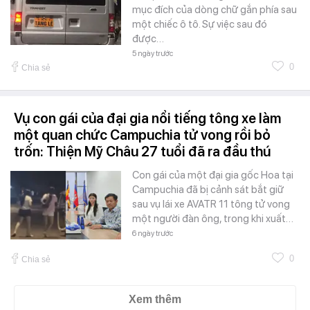
mục đích của dòng chữ gắn phía sau
một chiếc ô tô. Sự việc sau đó
được…
5 ngày trước
0
Chia sẻ
Vụ con gái của đại gia nổi tiếng tông xe làm
một quan chức Campuchia tử vong rồi bỏ
trốn: Thiện Mỹ Châu 27 tuổi đã ra đầu thú
Con gái của một đại gia gốc Hoa tại
Campuchia đã bị cảnh sát bắt giữ
sau vụ lái xe AVATR 11 tông tử vong
một người đàn ông, trong khi xuất…
6 ngày trước
0
Chia sẻ
Xem thêm