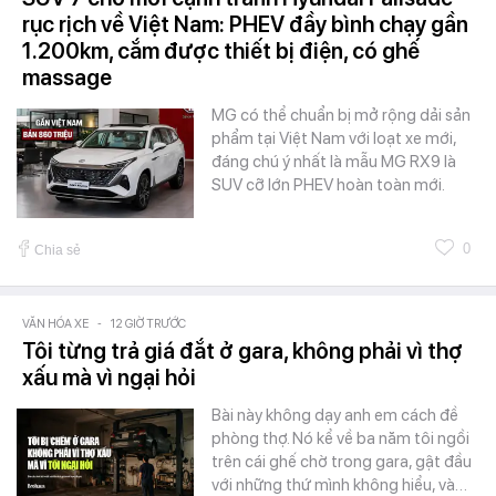
rục rịch về Việt Nam: PHEV đầy bình chạy gần
1.200km, cắm được thiết bị điện, có ghế
massage
MG có thể chuẩn bị mở rộng dải sản
phẩm tại Việt Nam với loạt xe mới,
đáng chú ý nhất là mẫu MG RX9 là
SUV cỡ lớn PHEV hoàn toàn mới.
0
Chia sẻ
VĂN HÓA XE
-
12 GIỜ TRƯỚC
Tôi từng trả giá đắt ở gara, không phải vì thợ
xấu mà vì ngại hỏi
Bài này không dạy anh em cách đề
phòng thợ. Nó kể về ba năm tôi ngồi
trên cái ghế chờ trong gara, gật đầu
với những thứ mình không hiểu, và…