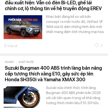
đầu xuất hiện: Vẫn có đèn Bi-LED, ghế lái
chỉnh cơ, lộ thông tin về hệ truyền động EREV
Khác biệt đáng kể so với bản
concept ra mắt trước đó, VinFast VF
Wild vừa lộ diện những hình ảnh mới
nhất mang đậm tính thương mại hóa.
0
Chia sẻ
XE MÁY
-
6 GIỜ TRƯỚC
Suzuki Burgman 400 ABS trình làng bản nâng
cấp tương thích xăng E10, gây sức ép lên
Honda SH350i và Yamaha XMAX 300
Suzuki vừa chính thức trình làng
Burgman 400 ABS phiên bản 2026
với cải tiến quan trọng về khả năng
tương thích nhiên liệu E10. Sở hữu…