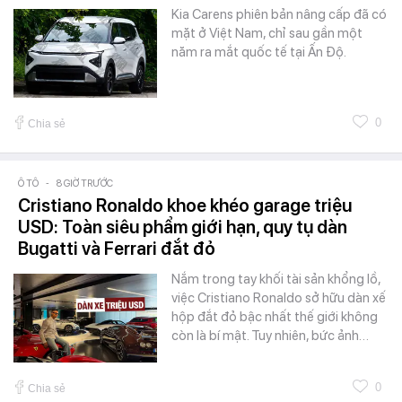
Kia Carens phiên bản nâng cấp đã có
mặt ở Việt Nam, chỉ sau gần một
năm ra mắt quốc tế tại Ấn Độ.
0
Chia sẻ
Ô TÔ
-
8 GIỜ TRƯỚC
Cristiano Ronaldo khoe khéo garage triệu
USD: Toàn siêu phẩm giới hạn, quy tụ dàn
Bugatti và Ferrari đắt đỏ
Nắm trong tay khối tài sản khổng lồ,
việc Cristiano Ronaldo sở hữu dàn xế
hộp đắt đỏ bậc nhất thế giới không
còn là bí mật. Tuy nhiên, bức ảnh…
0
Chia sẻ