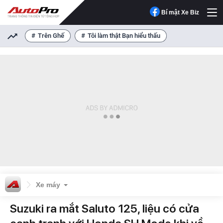
Bí mật Xe Biz
Trên Ghế
Tôi làm thật Bạn hiểu thấu
Xe máy
Suzuki ra mắt Saluto 125, liệu có cửa