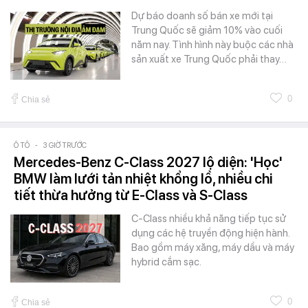
Dự báo doanh số bán xe mới tại
Trung Quốc sẽ giảm 10% vào cuối
năm nay. Tình hình này buộc các nhà
sản xuất xe Trung Quốc phải thay…
0
Chia sẻ
Ô TÔ
-
3 GIỜ TRƯỚC
Mercedes-Benz C-Class 2027 lộ diện: 'Học'
BMW làm lưới tản nhiệt khổng lồ, nhiều chi
tiết thừa hưởng từ E-Class và S-Class
C-Class nhiều khả năng tiếp tục sử
dụng các hệ truyền động hiện hành.
Bao gồm máy xăng, máy dầu và máy
hybrid cắm sạc.
0
Chia sẻ