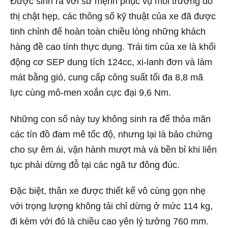
Được sinh ra với sứ mệnh phục vụ môi trường đô
thị chật hẹp, các thông số kỹ thuật của xe đã được
tinh chỉnh để hoàn toàn chiều lòng những khách
hàng đề cao tính thực dụng. Trái tim của xe là khối
động cơ SEP dung tích 124cc, xi-lanh đơn và làm
mát bằng gió, cung cấp công suất tối đa 8,8 mã
lực cùng mô-men xoắn cực đại 9,6 Nm.
Những con số này tuy không sinh ra để thỏa mãn
các tín đồ đam mê tốc độ, nhưng lại là bảo chứng
cho sự êm ái, vận hành mượt mà và bền bỉ khi liên
tục phải dừng đỗ tại các ngã tư đông đúc.
Đặc biệt, thân xe được thiết kế vô cùng gọn nhẹ
với trọng lượng không tải chỉ dừng ở mức 114 kg,
đi kèm với đó là chiều cao yên lý tưởng 760 mm.