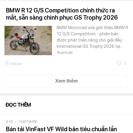
BMW R 12 G/S Competition chính thức ra
mắt, sẵn sàng chinh phục GS Trophy 2026
BMW Motorrad vừa giới thiệu BMW R
12 G/S Competition - phiên bản
được phát triển riêng cho giải đấu
International GS Trophy 2026 tại…
16 giờ trước
0
Chia sẻ
Xem thêm
ĐỌC THÊM
Ô TÔ
-
7 GIỜ TRƯỚC
Bán tải VinFast VF Wild bản tiêu chuẩn lần