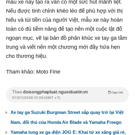
mẫu xe này tạo ra vẫn có một sức hút mãnh liệt.
Nếu được tinh chỉnh khéo léo để phù hợp với thị
hiếu và túi tiền của người Việt, mẫu xe này hoàn
toàn có đủ tiềm năng để tạo nên một cuộc lật đổ
ngoạn mục, vẽ lại bản đồ phân khúc xe tay ga tầm
trung và viết nên một chương mới đầy hứa hẹn
cho thương hiệu.
Tham khảo: Moto Fine
Theo
doisongphapluat.nguoiduatin.vn
Copy link
07/07/2026 10:29 (GMT +7)
Xe tay ga Suzuki Burgman Street sắp quay trở lại Việt
Nam, đối thủ của Honda Air Blade và Yamaha Freego
Yamaha tung xe ga điện JOG E: Khai tử xe xăng giá rẻ,