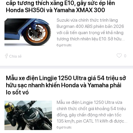
cấp tương thích xăng E10, gây sức ép lên
Honda SH350i và Yamaha XMAX 300
Suzuki vừa chính thức trình làng
Burgman 400 ABS phiên bản 2026
với cải tiến quan trọng về khả năng
tương thích nhiên liệu E10. Sở hữu…
6 giờ trước
0
Chia sẻ
Mẫu xe điện Lingjie 1250 Ultra giá 54 triệu sở
hữu sạc nhanh khiến Honda và Yamaha phải
lo sốt vó
Mẫu xe điện Lingjie 1250 Ultra vừa
chính thức chốt giá khoảng 54 triệu
đồng, gây chấn động nhờ vận tốc
135 km/h, pin CATL 11 kWh đi được…
6 giờ trước