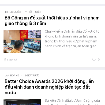
TRONG NƯỚC
-
11 GIỜ TRƯỚC
Bộ Công an đề xuất thời hiệu xử phạt vi phạm
giao thông là 3 năm
Chu kỳ kiểm định lần đầu đối với ô tô
không kinh doanh vận tải là 3 năm,
trong khi thời hiệu xử phạt vi phạm
hành chính về trật tự, an toàn giao…
0
Chia sẻ
VĂN HÓA XE
-
12 GIỜ TRƯỚC
Better Choice Awards 2026 khởi động, lần
đầu vinh danh doanh nghiệp kiến tạo đất
nước
Sự kiện đánh dấu bước mở rộng của