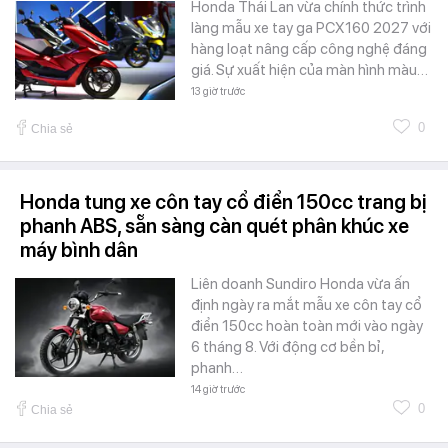
Honda Thái Lan vừa chính thức trình
làng mẫu xe tay ga PCX160 2027 với
hàng loạt nâng cấp công nghệ đáng
giá. Sự xuất hiện của màn hình màu…
13 giờ trước
0
Chia sẻ
Honda tung xe côn tay cổ điển 150cc trang bị
phanh ABS, sẵn sàng càn quét phân khúc xe
máy bình dân
Liên doanh Sundiro Honda vừa ấn
định ngày ra mắt mẫu xe côn tay cổ
điển 150cc hoàn toàn mới vào ngày
6 tháng 8. Với động cơ bền bỉ,
phanh…
14 giờ trước
0
Chia sẻ