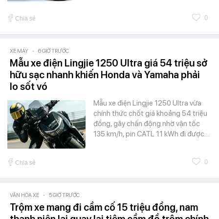
0
Chia sẻ
XE MÁY
-
6 GIỜ TRƯỚC
Mẫu xe điện Lingjie 1250 Ultra giá 54 triệu sở
hữu sạc nhanh khiến Honda và Yamaha phải
lo sốt vó
Mẫu xe điện Lingjie 1250 Ultra vừa
chính thức chốt giá khoảng 54 triệu
đồng, gây chấn động nhờ vận tốc
135 km/h, pin CATL 11 kWh đi được…
0
Chia sẻ
VĂN HÓA XE
-
5 GIỜ TRƯỚC
Trộm xe mang đi cầm cố 15 triệu đồng, nam