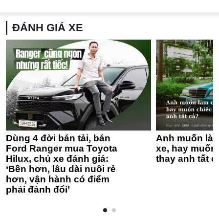
ĐÁNH GIÁ XE
Dùng 4 đời bán tải, bán
Anh muốn làm
Ford Ranger mua Toyota
xe, hay muốn 
Hilux, chủ xe đánh giá:
thay anh tất c
‘Bền hơn, lâu dài nuôi rẻ
hơn, vận hành có điểm
phải đánh đổi’