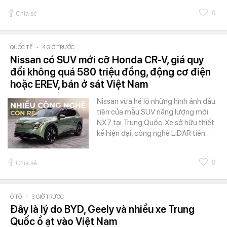
0
Chia sẻ
QUỐC TẾ
-
4 GIỜ TRƯỚC
Nissan có SUV mới cỡ Honda CR-V, giá quy
đổi không quá 580 triệu đồng, động cơ điện
hoặc EREV, bán ở sát Việt Nam
Nissan vừa hé lộ những hình ảnh đầu
tiên của mẫu SUV năng lượng mới
NX7 tại Trung Quốc. Xe sở hữu thiết
kế hiện đại, công nghệ LiDAR tiên…
0
Chia sẻ
Ô TÔ
-
3 GIỜ TRƯỚC
Đây là lý do BYD, Geely và nhiều xe Trung
Quốc ồ ạt vào Việt Nam