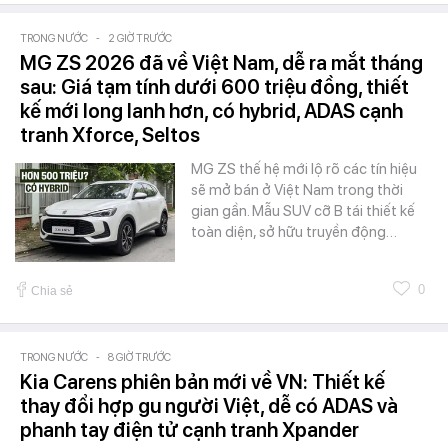
TRONG NƯỚC
-
2 GIỜ TRƯỚC
MG ZS 2026 đã về Việt Nam, dễ ra mắt tháng
sau: Giá tạm tính dưới 600 triệu đồng, thiết
kế mới long lanh hơn, có hybrid, ADAS cạnh
tranh Xforce, Seltos
MG ZS thế hệ mới lộ rõ các tín hiệu
sẽ mở bán ở Việt Nam trong thời
gian gần. Mẫu SUV cỡ B tái thiết kế
toàn diện, sở hữu truyền động…
0
Chia sẻ
TRONG NƯỚC
-
8 GIỜ TRƯỚC
Kia Carens phiên bản mới về VN: Thiết kế
thay đổi hợp gu người Việt, dễ có ADAS và
phanh tay điện tử cạnh tranh Xpander