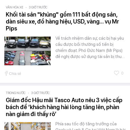
VĂN HÓA XE
-
3 GIỜ TRƯỚC
Khối tài sản "khủng" gồm 111 bất động sản,
dàn siêu xe, đồ hàng hiệu, USD, vàng... vụ Mr
Pips
Về trách nhiệm dân sự, các bị hại yêu
cầu được bồi thường số tiền bị
chiếm đoạt. Phó Đức Nam (Mr Pips)
đề nghị được sử dụng tài sản bị thu…
0
Chia sẻ
TRONG NƯỚC
-
3 GIỜ TRƯỚC
Giám đốc Hậu mãi Tasco Auto nêu 3 việc cấp
bách để ‘khách hàng hài lòng tăng lên, phàn
nàn giảm đi thấy rõ’
Phía sau tốc độ tăng trưởng của
Geely và Lynk & Co tại Việt Nam là bài