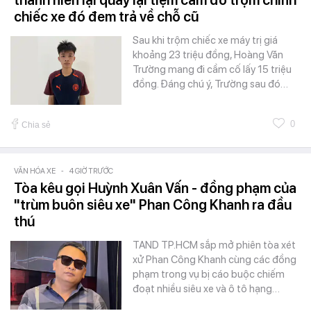
thanh niên lại quay lại tiệm cầm đồ trộm chính
chiếc xe đó đem trả về chỗ cũ
Sau khi trộm chiếc xe máy trị giá
khoảng 23 triệu đồng, Hoàng Văn
Trường mang đi cầm cố lấy 15 triệu
đồng. Đáng chú ý, Trường sau đó…
0
Chia sẻ
VĂN HÓA XE
-
4 GIỜ TRƯỚC
Tòa kêu gọi Huỳnh Xuân Vấn - đồng phạm của
"trùm buôn siêu xe" Phan Công Khanh ra đầu
thú
TAND TP.HCM sắp mở phiên tòa xét
xử Phan Công Khanh cùng các đồng
phạm trong vụ bị cáo buộc chiếm
đoạt nhiều siêu xe và ô tô hạng…