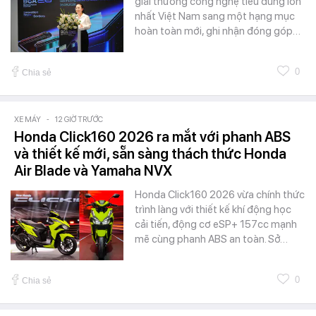
giải thưởng công nghệ tiêu dùng lớn
nhất Việt Nam sang một hạng mục
hoàn toàn mới, ghi nhận đóng góp…
0
Chia sẻ
XE MÁY
-
12 GIỜ TRƯỚC
Honda Click160 2026 ra mắt với phanh ABS
và thiết kế mới, sẵn sàng thách thức Honda
Air Blade và Yamaha NVX
Honda Click160 2026 vừa chính thức
trình làng với thiết kế khí động học
cải tiến, động cơ eSP+ 157cc mạnh
mẽ cùng phanh ABS an toàn. Sở…
0
Chia sẻ