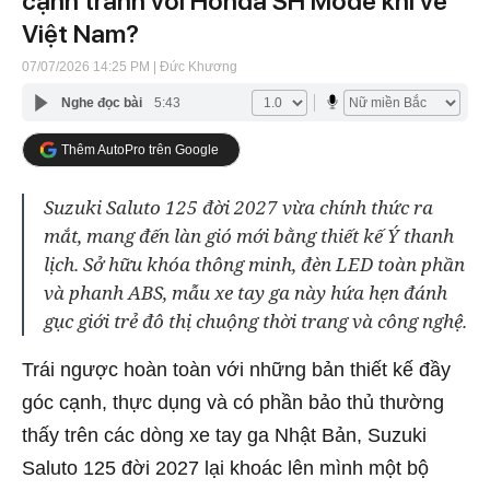
cạnh tranh với Honda SH Mode khi về
Việt Nam?
07/07/2026 14:25 PM
| Đức Khương
Nghe đọc bài
5:43
Thêm AutoPro trên Google
Suzuki Saluto 125 đời 2027 vừa chính thức ra
mắt, mang đến làn gió mới bằng thiết kế Ý thanh
lịch. Sở hữu khóa thông minh, đèn LED toàn phần
và phanh ABS, mẫu xe tay ga này hứa hẹn đánh
gục giới trẻ đô thị chuộng thời trang và công nghệ.
Trái ngược hoàn toàn với những bản thiết kế đầy
góc cạnh, thực dụng và có phần bảo thủ thường
thấy trên các dòng xe tay ga Nhật Bản, Suzuki
Saluto 125 đời 2027 lại khoác lên mình một bộ