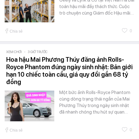
toán hậu mãi đầy thách thức. Cuộc
trò chuyện cùng Giám đốc Hậu mãi…
0
Chia sẻ
XEM CHƠI
-
3 GIỜ TRƯỚC
Hoa hậu Mai Phương Thúy đăng ảnh Rolls-
Royce Phantom đúng ngày sinh nhật: Bản giới
hạn 10 chiếc toàn cầu, giá quy đổi gần 68 tỷ
đồng
Một bức ảnh Rolls-Royce Phantom
cùng dòng trạng thái ngắn của Mai
Phương Thúy trong ngày sinh nhật
đã nhanh chóng thu hút sự quan…
0
Chia sẻ