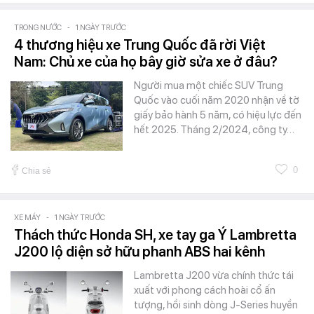
TRONG NƯỚC
-
1 NGÀY TRƯỚC
4 thương hiệu xe Trung Quốc đã rời Việt
Nam: Chủ xe của họ bây giờ sửa xe ở đâu?
Người mua một chiếc SUV Trung
Quốc vào cuối năm 2020 nhận về tờ
giấy bảo hành 5 năm, có hiệu lực đến
hết 2025. Tháng 2/2024, công ty…
0
Chia sẻ
XE MÁY
-
1 NGÀY TRƯỚC
Thách thức Honda SH, xe tay ga Ý Lambretta
J200 lộ diện sở hữu phanh ABS hai kênh
Lambretta J200 vừa chính thức tái
xuất với phong cách hoài cổ ấn
tượng, hồi sinh dòng J-Series huyền