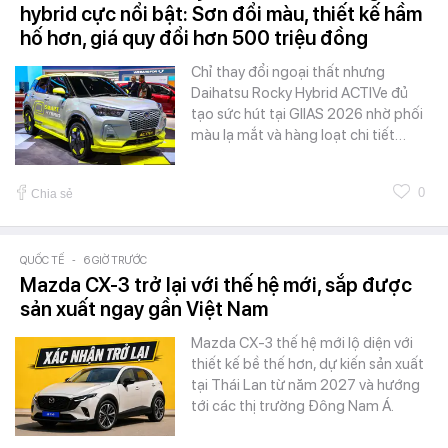
hybrid cực nổi bật: Sơn đổi màu, thiết kế hầm
hố hơn, giá quy đổi hơn 500 triệu đồng
Chỉ thay đổi ngoại thất nhưng
Daihatsu Rocky Hybrid ACTIVe đủ
tạo sức hút tại GIIAS 2026 nhờ phối
màu lạ mắt và hàng loạt chi tiết…
0
Chia sẻ
QUỐC TẾ
-
6 GIỜ TRƯỚC
Mazda CX-3 trở lại với thế hệ mới, sắp được
sản xuất ngay gần Việt Nam
Mazda CX-3 thế hệ mới lộ diện với
thiết kế bề thế hơn, dự kiến sản xuất
tại Thái Lan từ năm 2027 và hướng
tới các thị trường Đông Nam Á.