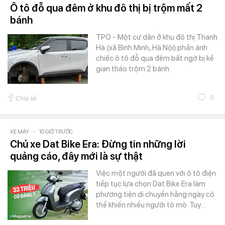
Ô tô đỗ qua đêm ở khu đô thị bị trộm mất 2
bánh
TPO - Một cư dân ở khu đô thị Thanh
Hà (xã Bình Minh, Hà Nội) phản ánh
chiếc ô tô đỗ qua đêm bất ngờ bị kẻ
gian tháo trộm 2 bánh.
0
Chia sẻ
XE MÁY
-
10 GIỜ TRƯỚC
Chủ xe Dat Bike Era: Đừng tin những lời
quảng cáo, đây mới là sự thật
Việc một người đã quen với ô tô điện
tiếp tục lựa chọn Dat Bike Era làm
phương tiện di chuyển hằng ngày có
thể khiến nhiều người tò mò. Tuy…