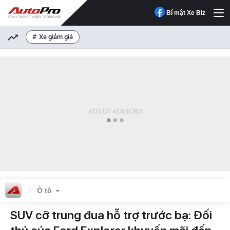
Bí mật Xe Biz
Xe giảm giá
Ô tô
SUV cỡ trung đua hỗ trợ trước bạ: Đối