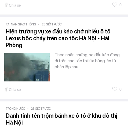
0
Chia sẻ
TAI NẠN GIAO THÔNG
-
23 GIỜ TRƯỚC
Hiện trường vụ xe đầu kéo chở nhiều ô tô
Lexus bốc cháy trên cao tốc Hà Nội - Hải
Phòng
Theo nhân chứng, xe đầu kéo đang
đi trên cao tốc thì lửa bùng lên từ
phần lốp sau.
0
Chia sẻ
TRONG NƯỚC
-
23 GIỜ TRƯỚC
Danh tính tên trộm bánh xe ô tô ở khu đô thị
Hà Nội