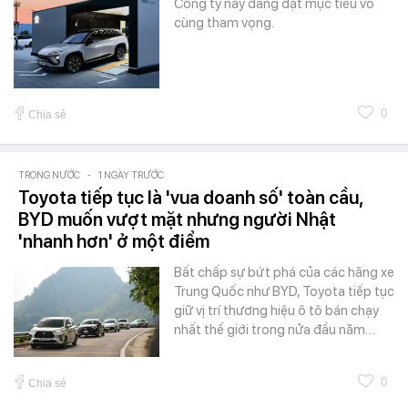
Công ty này đang đặt mục tiêu vô
cùng tham vọng.
0
Chia sẻ
TRONG NƯỚC
-
1 NGÀY TRƯỚC
Toyota tiếp tục là 'vua doanh số' toàn cầu,
BYD muốn vượt mặt nhưng người Nhật
'nhanh hơn' ở một điểm
Bất chấp sự bứt phá của các hãng xe
Trung Quốc như BYD, Toyota tiếp tục
giữ vị trí thương hiệu ô tô bán chạy
nhất thế giới trong nửa đầu năm…
0
Chia sẻ