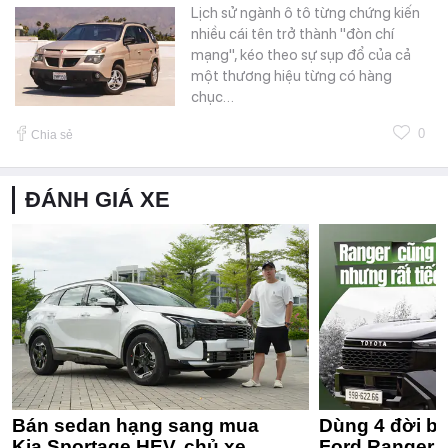
Lịch sử ngành ô tô từng chứng kiến
nhiều cái tên trở thành "đòn chí
mạng", kéo theo sự sụp đổ của cả
một thương hiệu từng có hàng
chục…
0
Chia sẻ
ĐÁNH GIÁ XE
Bán sedan hạng sang mua
Dùng 4 đời bá
Kia Sportage HEV, chủ xe
Ford Ranger 