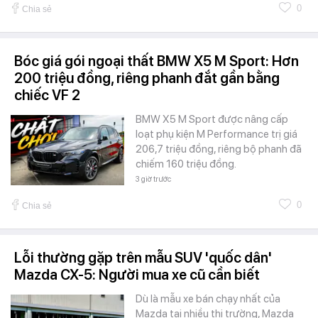
0
Chia sẻ
Bóc giá gói ngoại thất BMW X5 M Sport: Hơn
200 triệu đồng, riêng phanh đắt gần bằng
chiếc VF 2
BMW X5 M Sport được nâng cấp
loạt phụ kiện M Performance trị giá
206,7 triệu đồng, riêng bộ phanh đã
chiếm 160 triệu đồng.
3 giờ trước
0
Chia sẻ
Lỗi thường gặp trên mẫu SUV 'quốc dân'
Mazda CX-5: Người mua xe cũ cần biết
Dù là mẫu xe bán chạy nhất của
Mazda tại nhiều thị trường, Mazda