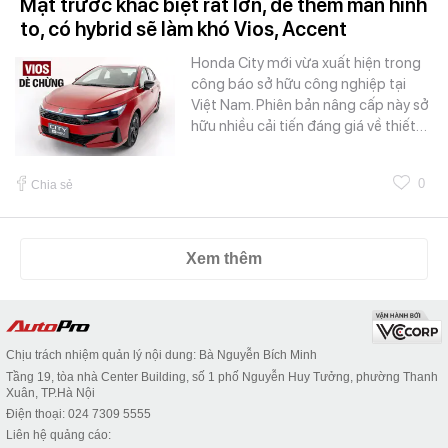
Mặt trước khác biệt rất lớn, dễ thêm màn hình
to, có hybrid sẽ làm khó Vios, Accent
Honda City mới vừa xuất hiện trong
công báo sở hữu công nghiệp tại
Việt Nam. Phiên bản nâng cấp này sở
hữu nhiều cải tiến đáng giá về thiết…
0
Chia sẻ
Xem thêm
Chịu trách nhiệm quản lý nội dung: Bà Nguyễn Bích Minh
Tầng 19, tòa nhà Center Building, số 1 phố Nguyễn Huy Tưởng, phường Thanh
Xuân, TP.Hà Nội
Điện thoại: 024 7309 5555
Liên hệ quảng cáo: