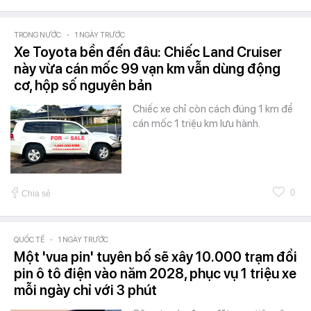
TRONG NƯỚC
-
1 NGÀY TRƯỚC
Xe Toyota bền đến đâu: Chiếc Land Cruiser
này vừa cán mốc 99 vạn km vẫn dùng động
cơ, hộp số nguyên bản
Chiếc xe chỉ còn cách đúng 1 km để
cán mốc 1 triệu km lưu hành.
0
Chia sẻ
QUỐC TẾ
-
1 NGÀY TRƯỚC
Một 'vua pin' tuyên bố sẽ xây 10.000 trạm đổi
pin ô tô điện vào năm 2028, phục vụ 1 triệu xe
mỗi ngày chỉ với 3 phút