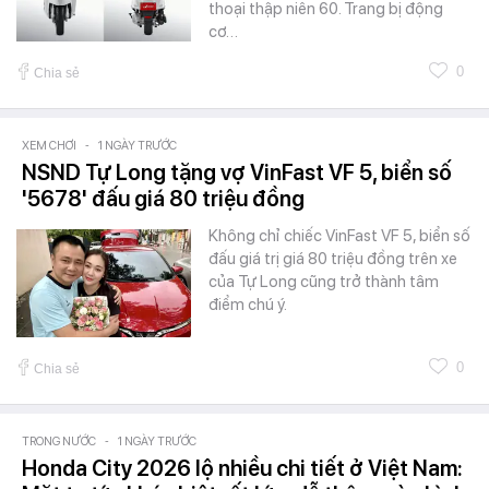
thoại thập niên 60. Trang bị động
cơ…
0
Chia sẻ
XEM CHƠI
-
1 NGÀY TRƯỚC
NSND Tự Long tặng vợ VinFast VF 5, biển số
'5678' đấu giá 80 triệu đồng
Không chỉ chiếc VinFast VF 5, biển số
đấu giá trị giá 80 triệu đồng trên xe
của Tự Long cũng trở thành tâm
điểm chú ý.
0
Chia sẻ
TRONG NƯỚC
-
1 NGÀY TRƯỚC
Honda City 2026 lộ nhiều chi tiết ở Việt Nam: