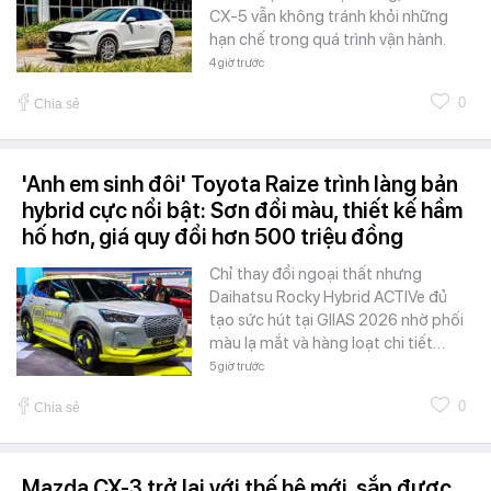
CX-5 vẫn không tránh khỏi những
hạn chế trong quá trình vận hành.
4 giờ trước
0
Chia sẻ
'Anh em sinh đôi' Toyota Raize trình làng bản
hybrid cực nổi bật: Sơn đổi màu, thiết kế hầm
hố hơn, giá quy đổi hơn 500 triệu đồng
Chỉ thay đổi ngoại thất nhưng
Daihatsu Rocky Hybrid ACTIVe đủ
tạo sức hút tại GIIAS 2026 nhờ phối
màu lạ mắt và hàng loạt chi tiết…
5 giờ trước
0
Chia sẻ
Mazda CX-3 trở lại với thế hệ mới, sắp được