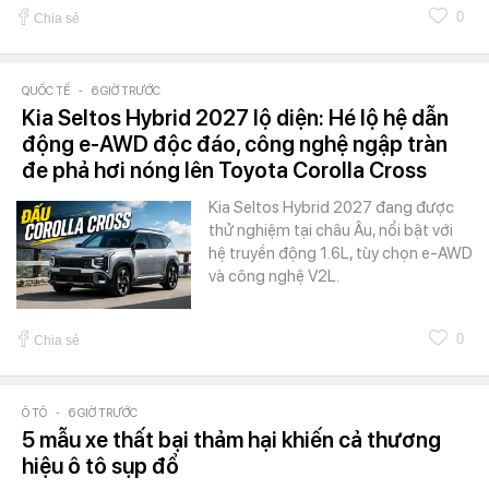
0
Chia sẻ
QUỐC TẾ
-
6 GIỜ TRƯỚC
Kia Seltos Hybrid 2027 lộ diện: Hé lộ hệ dẫn
động e-AWD độc đáo, công nghệ ngập tràn
đe phả hơi nóng lên Toyota Corolla Cross
Kia Seltos Hybrid 2027 đang được
thử nghiệm tại châu Âu, nổi bật với
hệ truyền động 1.6L, tùy chọn e-AWD
và công nghệ V2L.
0
Chia sẻ
Ô TÔ
-
6 GIỜ TRƯỚC
5 mẫu xe thất bại thảm hại khiến cả thương
hiệu ô tô sụp đổ