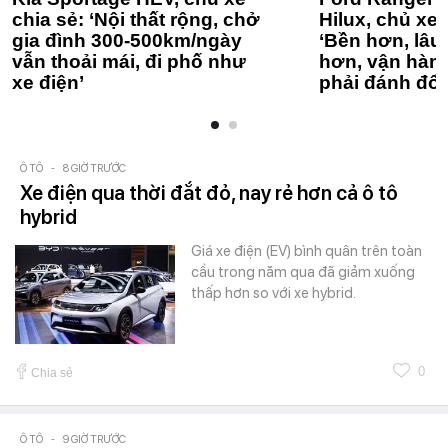
chia sẻ: ‘Nội thất rộng, chở
Hilux, chủ xe 
gia đình 300-500km/ngày
‘Bền hơn, lâu 
vẫn thoải mái, đi phố như
hơn, vận hàn
xe điện’
phải đánh đổi
Ô TÔ
-
8 GIỜ TRƯỚC
Xe điện qua thời đắt đỏ, nay rẻ hơn cả ô tô
hybrid
Giá xe điện (EV) bình quân trên toàn
cầu trong năm qua đã giảm xuống
thấp hơn so với xe hybrid.
0
Chia sẻ
Ô TÔ
-
9 GIỜ TRƯỚC