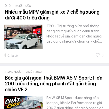
Ô TÔ
-
2 GIỜ TRƯỚC
Nhiều mẫu MPV giảm giá, xe 7 chỗ hạ xuống
dưới 400 triệu đồng
TPO - Thị trường MPV phổ thông
đang chứng kiến cuộc cạnh tranh
khốc liệt về giá, đem đến cho người
tiêu dùng nhiều lựa chọn xe 7 chỗ…
0
Chia sẻ
TRONG NƯỚC
-
3 GIỜ TRƯỚC
Bóc giá gói ngoại thất BMW X5 M Sport: Hơn
200 triệu đồng, riêng phanh đắt gần bằng
chiếc VF 2
BMW X5 M Sport được nâng cấp
loạt phụ kiện M Performance trị giá
206,7 triệu đồng, riêng bộ phanh đã