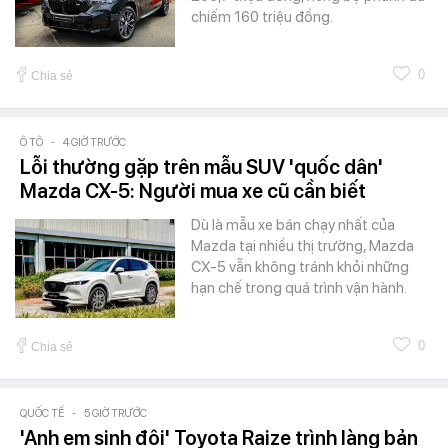
chiếm 160 triệu đồng.
0
Chia sẻ
Ô TÔ
-
4 GIỜ TRƯỚC
Lỗi thường gặp trên mẫu SUV 'quốc dân'
Mazda CX-5: Người mua xe cũ cần biết
Dù là mẫu xe bán chạy nhất của
Mazda tại nhiều thị trường, Mazda
CX-5 vẫn không tránh khỏi những
hạn chế trong quá trình vận hành.
0
Chia sẻ
QUỐC TẾ
-
5 GIỜ TRƯỚC
'Anh em sinh đôi' Toyota Raize trình làng bản