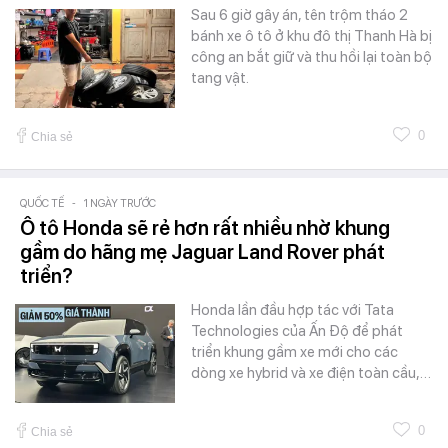
Sau 6 giờ gây án, tên trộm tháo 2
bánh xe ô tô ở khu đô thị Thanh Hà bị
công an bắt giữ và thu hồi lại toàn bộ
tang vật.
0
Chia sẻ
QUỐC TẾ
-
1 NGÀY TRƯỚC
Ô tô Honda sẽ rẻ hơn rất nhiều nhờ khung
gầm do hãng mẹ Jaguar Land Rover phát
triển?
Honda lần đầu hợp tác với Tata
Technologies của Ấn Độ để phát
triển khung gầm xe mới cho các
dòng xe hybrid và xe điện toàn cầu,…
0
Chia sẻ