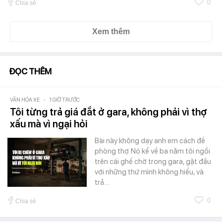
0
Chia sẻ
Xem thêm
ĐỌC THÊM
VĂN HÓA XE
-
1 GIỜ TRƯỚC
Tôi từng trả giá đắt ở gara, không phải vì thợ
xấu mà vì ngại hỏi
Bài này không dạy anh em cách đề
phòng thợ. Nó kể về ba năm tôi ngồi
trên cái ghế chờ trong gara, gật đầu
với những thứ mình không hiểu, và
trả…
0
Chia sẻ