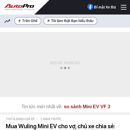
Bí mật Xe Biz
Trên Ghế
Tôi làm thật Bạn hiểu thấu
Tin tức mới nhất về:
so sánh Mini EV VF 3
THỬ & ĐÁNH GIÁ XE
-
2 NĂM TRƯỚC
Mua Wuling Mini EV cho vợ, chủ xe chia sẻ: