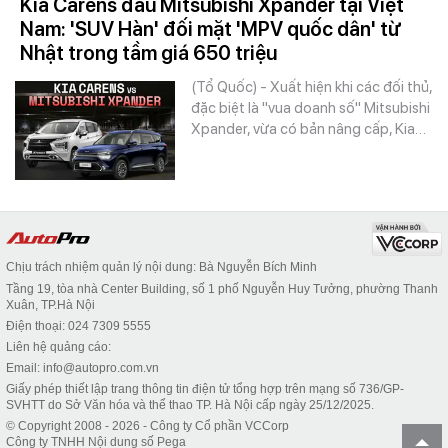
Kia Carens đấu Mitsubishi Xpander tại Việt
Nam: 'SUV Hàn' đối mặt 'MPV quốc dân' từ
Nhật trong tầm giá 650 triệu
(Tổ Quốc) - Xuất hiện khi các đối thủ,
đặc biệt là "vua doanh số" Mitsubishi
Xpander, vừa có bản nâng cấp, Kia…
Chịu trách nhiệm quản lý nội dung: Bà Nguyễn Bích Minh
Tầng 19, tòa nhà Center Building, số 1 phố Nguyễn Huy Tưởng, phường Thanh
Xuân, TP.Hà Nội
Điện thoại: 024 7309 5555
Liên hệ quảng cáo:
Email: info@autopro.com.vn
Giấy phép thiết lập trang thông tin điện tử tổng hợp trên mạng số 736/GP-
SVHTT do Sở Văn hóa và thể thao TP. Hà Nội cấp ngày 25/12/2025.
© Copyright 2008 - 2026 - Công ty Cổ phần VCCorp
Công ty TNHH Nội dung số Pega