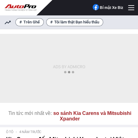
Bí mật Xe Biz
Trên Ghế
Tôi làm thật Bạn hiểu thấu
Tin tức mới nhất về:
so sánh Kia Carens và Mitsubishi
Xpander
Ô TÔ
-
4 NĂM TRƯỚC