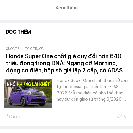
Xem thêm
ĐỌC THÊM
QUỐC TẾ
-
7 GIỜ TRƯỚC
Honda Super One chốt giá quy đổi hơn 640
triệu đồng trong ĐNÁ: Ngang cỡ Morning,
động cơ điện, hộp số giả lập 7 cấp, có ADAS
Honda Super One chính thức mở bán
tại Indonesia qua triển lãm GIIAS
2026. Mẫu xe điện cỡ nhỏ thể thao
này dự kiến giao từ tháng 8/2026,…
0
Chia sẻ