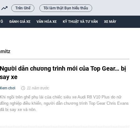
Trên Ghế
Tôi làm thật Bạn hiểu thấu
TÔ
ĐÁNH GIÁ XE
VĂN HÓA XE
KỸ THUẬT VÀ TƯ VẤN
XE MÁY
hmitz
Người dẫn chương trình mới của Top Gear… bị
say xe
Xem chơi
11 năm trước
Khi ngồi trên ghế phụ lái của chiếc siêu xe Audi R8 V10 Plus do nữ
đồng nghiệp điều khiển, người dẫn chương trình Top Gear Chris Evans
đã bị say xe và nôn.