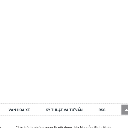
VĂN HÓA XE
KỸ THUẬT VÀ TƯ VẤN
RSS
p.
Chịu trách nhiệm quản lý nội dung: Bà Nguyễn Bích Minh