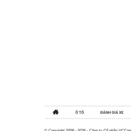
Ô TÔ
ĐÁNH GIÁ XE
© Copyright 2008 - 2026 - Công ty Cổ phần VCCor