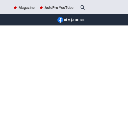
Magazine
AutoPro YouTube
BÍ MẬT XE BIZ