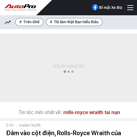
Bí mật Xe Biz
Trên Ghế
Tôi làm thật Bạn hiểu thấu
Tin tức mới nhất về:
rolls-royce wraith tai nạn
Ô TÔ
-
8 NĂM TRƯỚC
Đâm vào cột điện, Rolls-Royce Wraith của