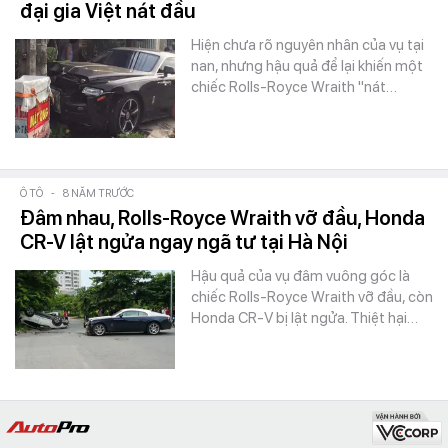
đại gia Việt nát đầu
Hiện chưa rõ nguyên nhân của vụ tại
nan, nhưng hậu quả để lại khiến một
chiếc Rolls-Royce Wraith "nát…
Ô TÔ
-
8 NĂM TRƯỚC
Đâm nhau, Rolls-Royce Wraith vỡ đầu, Honda
CR-V lật ngửa ngay ngã tư tại Hà Nội
Hậu quả của vụ đâm vuông góc là
chiếc Rolls-Royce Wraith vỡ đầu, còn
Honda CR-V bị lật ngửa. Thiệt hại…