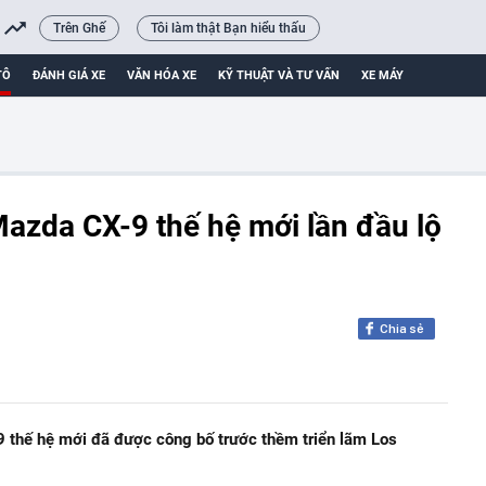
Trên Ghế
Tôi làm thật Bạn hiểu thấu
TÔ
ĐÁNH GIÁ XE
VĂN HÓA XE
KỸ THUẬT VÀ TƯ VẤN
XE MÁY
azda CX-9 thế hệ mới lần đầu lộ
Chia sẻ
 thế hệ mới đã được công bố trước thềm triển lãm Los