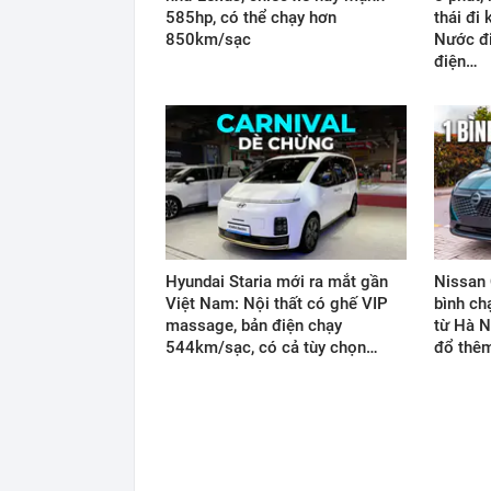
585hp, có thể chạy hơn
thái đi
850km/sạc
Nước đi
điện…
Hyundai Staria mới ra mắt gần
Nissan 
Việt Nam: Nội thất có ghế VIP
bình ch
massage, bản điện chạy
từ Hà N
544km/sạc, có cả tùy chọn…
đổ thê