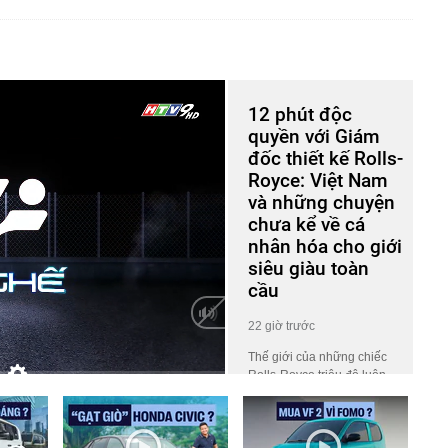
12 phút độc
quyền với Giám
đốc thiết kế Rolls-
Royce: Việt Nam
và những chuyện
chưa kể về cá
nhân hóa cho giới
siêu giàu toàn
cầu
22 giờ trước
Thế giới của những chiếc
Rolls-Royce triệu đô luôn
HD
Auto
phủ một lớp màn bí ẩn khiến
công chúng tò mò. Ở đó, giá
trị không nằm ở những khối
động cơ gầm rú hay logo