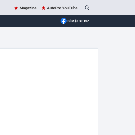
Magazine
AutoPro YouTube
BÍ MẬT XE BIZ