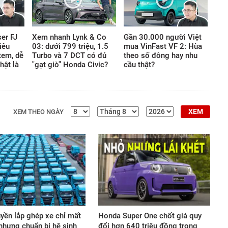
lấp lánh, mà ẩn giấu trong
những tiêu chuẩn chế tác
khắt khe thách thức mọi giới
er FJ
Xem nhanh Lynk & Co
Gần 30.000 người Việt
hạn thông thường của thế
iêu
03: dưới 799 triệu, 1.5
mua VinFast VF 2: Hùa
giới vật chất.
tem, dễ
Turbo và 7 DCT có đủ
theo số đông hay nhu
hật là
"gạt giò" Honda Civic?
cầu thật?
XEM
XEM THEO NGÀY
yền lắp ghép xe chỉ mất
Honda Super One chốt giá quy
 nhưng chuẩn bị hệ sinh
đổi hơn 640 triệu đồng trong