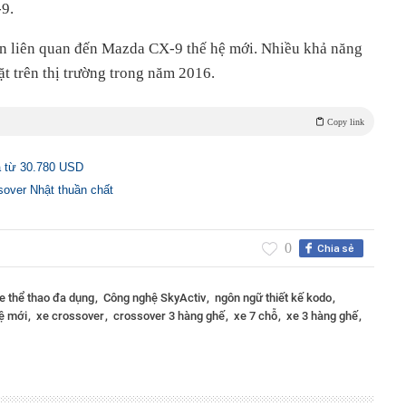
9.
in liên quan đến Mazda CX-9 thế hệ mới. Nhiều khả năng
t trên thị trường trong năm 2016.
Copy link
á từ 30.780 USD
over Nhật thuần chất
0
Chia sẻ
e thể thao đa dụng
Công nghệ SkyActiv
ngôn ngữ thiết kế kodo
hệ mới
xe crossover
crossover 3 hàng ghế
xe 7 chỗ
xe 3 hàng ghế