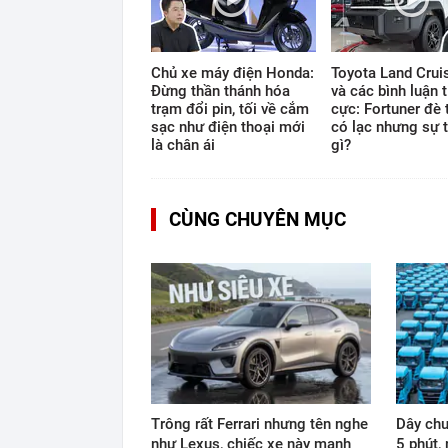
Chủ xe máy điện Honda:
Toyota Land Cruis
Đừng thần thánh hóa
và các bình luận t
trạm đổi pin, tối về cắm
cực: Fortuner đè 
sạc như điện thoại mới
có lạc nhưng sự t
là chân ái
gì?
CÙNG CHUYÊN MỤC
Trông rất Ferrari nhưng tên nghe
Dây chu
như Lexus, chiếc xe này mạnh
5 phút,