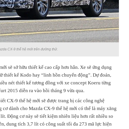
zda CX-9 thế hệ mới trên đường thử.
ới sẽ sở hữu thiết kế cao cấp hơn hẳn. Xe sẽ ứng dụng
ữ thiết kế Kodo hay “linh hồn chuyển động”. Dự đoán,
iều nét thiết kế tương đồng với xe concept Koeru từng
furt 2015 diễn ra vào hồi tháng 9 vừa qua.
iết CX-9 thế hệ mới sẽ được trang bị các công nghệ
g cơ dành cho Mazda CX-9 thế hệ mới có thể là máy xăng
 lít. Động cơ này sẽ tiết kiệm nhiên liệu hơn rất nhiều so
n, dung tích 3,7 lít có công suất tối đa 273 mã lực hiện