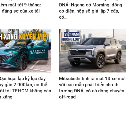
 kèm mất tới 9 tháng:
ĐNÁ: Ngang cỡ Morning, động
 đáng sợ của xe tải
cơ điện, hộp số giả lập 7 cấp,
có…
Qashqai lập kỷ lục đầy
Mitsubishi tính ra mắt 13 xe mới
ạy gần 2.000km, có thể
với các mẫu phát triển cho thị
ội tới TP.HCM không cần
trường ĐNÁ, có cả dòng chuyên
m xăng
off-road