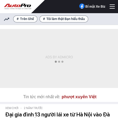
Bí mật Xe Biz
Trên Ghế
Tôi làm thật Bạn hiểu thấu
Tin tức mới nhất về:
phượt xuyên Việt
XEM CHƠI
-
2 NĂM TRƯỚC
Đại gia đình 13 người lái xe từ Hà Nội vào Đà