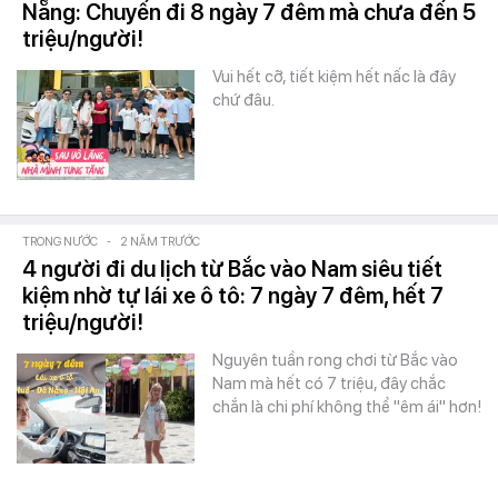
Nẵng: Chuyến đi 8 ngày 7 đêm mà chưa đến 5
triệu/người!
Vui hết cỡ, tiết kiệm hết nấc là đây
chứ đâu.
TRONG NƯỚC
-
2 NĂM TRƯỚC
4 người đi du lịch từ Bắc vào Nam siêu tiết
kiệm nhờ tự lái xe ô tô: 7 ngày 7 đêm, hết 7
triệu/người!
Nguyên tuần rong chơi từ Bắc vào
Nam mà hết có 7 triệu, đây chắc
chắn là chi phí không thể "êm ái" hơn!