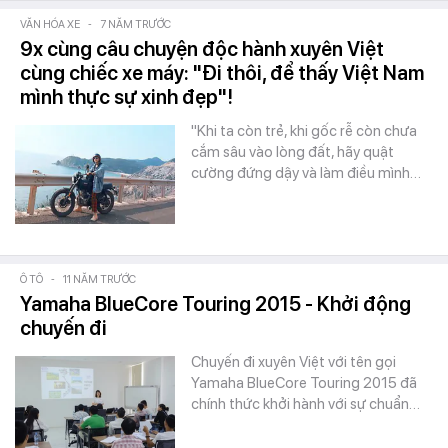
VĂN HÓA XE
-
7 NĂM TRƯỚC
9x cùng câu chuyện độc hành xuyên Việt
cùng chiếc xe máy: "Đi thôi, để thấy Việt Nam
mình thực sự xinh đẹp"!
"Khi ta còn trẻ, khi gốc rễ còn chưa
cắm sâu vào lòng đất, hãy quật
cường đứng dậy và làm điều mình…
Ô TÔ
-
11 NĂM TRƯỚC
Yamaha BlueCore Touring 2015 - Khởi động
chuyến đi
Chuyến đi xuyên Việt với tên gọi
Yamaha BlueCore Touring 2015 đã
chính thức khởi hành với sự chuẩn…