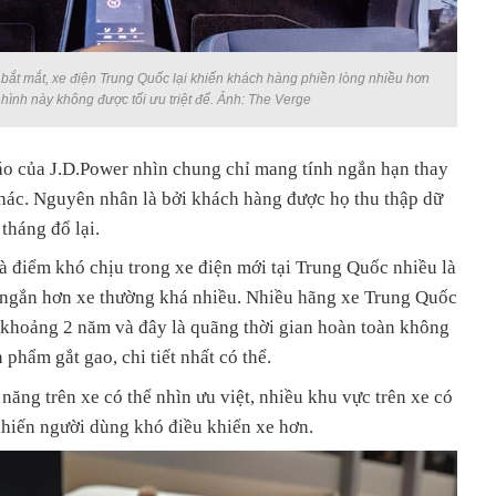
í bắt mắt, xe điện Trung Quốc lại khiến khách hàng phiền lòng nhiều hơn
hình này không được tối ưu triệt để. Ảnh: The Verge
cáo của J.D.Power nhìn chung chỉ mang tính ngắn hạn thay
khác. Nguyên nhân là bởi khách hàng được họ thu thập dữ
tháng đổ lại.
và điểm khó chịu trong xe điện mới tại Trung Quốc nhiều là
ển ngắn hơn xe thường khá nhiều. Nhiều hãng xe Trung Quốc
t khoảng 2 năm và đây là quãng thời gian hoàn toàn không
 phẩm gắt gao, chi tiết nhất có thể.
năng trên xe có thể nhìn ưu việt, nhiều khu vực trên xe có
khiến người dùng khó điều khiển xe hơn.