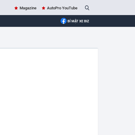
Magazine
AutoPro YouTube
BÍ MẬT XE BIZ