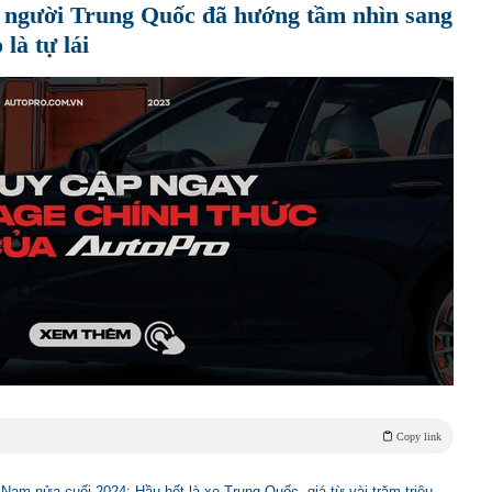
, người Trung Quốc đã hướng tầm nhìn sang
là tự lái
Copy link
t Nam nửa cuối 2024: Hầu hết là xe Trung Quốc, giá từ vài trăm triệu…