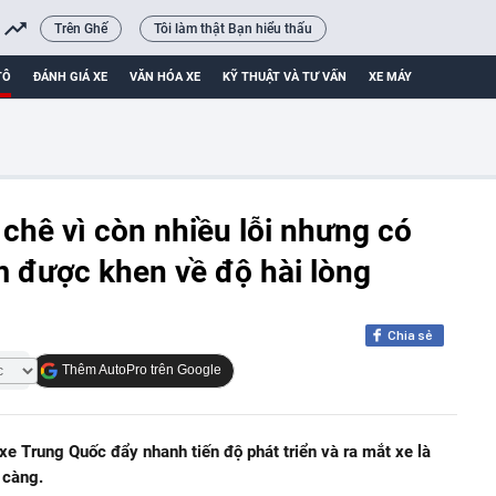
Trên Ghế
Tôi làm thật Bạn hiểu thấu
TÔ
ĐÁNH GIÁ XE
VĂN HÓA XE
KỸ THUẬT VÀ TƯ VẤN
XE MÁY
chê vì còn nhiều lỗi nhưng có
 được khen về độ hài lòng
Chia sẻ
Thêm AutoPro trên Google
xe Trung Quốc đẩy nhanh tiến độ phát triển và ra mắt xe là
 càng.