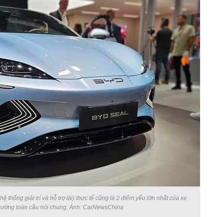
 thống giải trí và hỗ trợ lái) thực tế cũng là 2 điểm yếu lớn nhất của xe
 trường toàn cầu nói chung. Ảnh: CarNewsChina