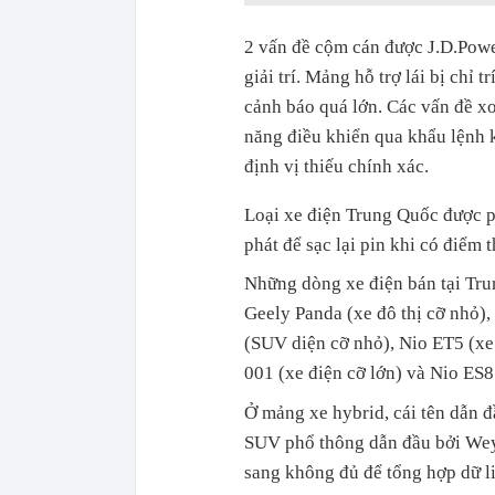
2 vấn đề cộm cán được J.D.Power
giải trí. Mảng hỗ trợ lái bị chỉ
cảnh báo quá lớn. Các vấn đề xo
năng điều khiển qua khẩu lệnh 
định vị thiếu chính xác.
Loại xe điện Trung Quốc được ph
phát để sạc lại pin khi có điểm 
Những dòng xe điện bán tại Tru
Geely Panda (xe đô thị cỡ nhỏ)
(SUV diện cỡ nhỏ), Nio ET5 (xe 
001 (xe điện cỡ lớn) và Nio ES8
Ở mảng xe hybrid, cái tên dẫn
SUV phổ thông dẫn đầu bởi We
sang không đủ để tổng hợp dữ l