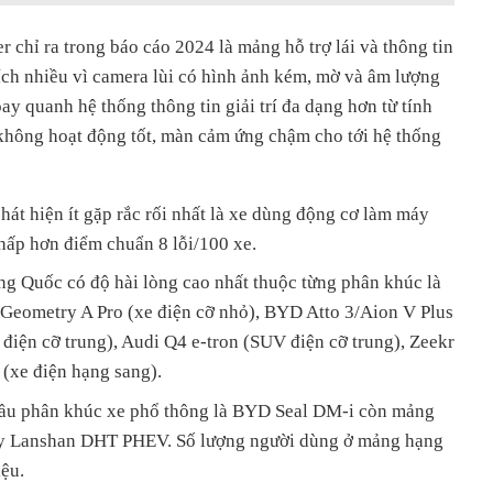
 chỉ ra trong báo cáo 2024 là mảng hỗ trợ lái và thông tin
 trích nhiều vì camera lùi có hình ảnh kém, mờ và âm lượng
ay quanh hệ thống thông tin giải trí đa dạng hơn từ tính
không hoạt động tốt, màn cảm ứng chậm cho tới hệ thống
át hiện ít gặp rắc rối nhất là xe dùng động cơ làm máy
thấp hơn điểm chuẩn 8 lỗi/100 xe.
ng Quốc có độ hài lòng cao nhất thuộc từng phân khúc là
, Geometry A Pro (xe điện cỡ nhỏ), BYD Atto 3/Aion V Plus
điện cỡ trung), Audi Q4 e-tron (SUV điện cỡ trung), Zeekr
 (xe điện hạng sang).
 đầu phân khúc xe phổ thông là BYD Seal DM-i còn mảng
y Lanshan DHT PHEV. Số lượng người dùng ở mảng hạng
iệu.