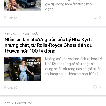
giá trị không nằm ở những khối
động…
0
Chia sẻ
XEM CHƠI
-
1 NGÀY TRƯỚC
Nhìn lại dàn phương tiện của Lý Nhã Kỳ: Ít
nhưng chất, từ Rolls-Royce Ghost đến du
thuyền hơn 100 tỷ đồng
Không chỉ gắn với hình ảnh xa hoa, Lý
Nhã Kỳ còn từng sở hữu hoặc sử
dụng nhiều phương tiện có giá trị lên
tới hàng chục, thậm chí hơn 100 tỷ…
0
Chia sẻ
Ô TÔ
-
1 NGÀY TRƯỚC