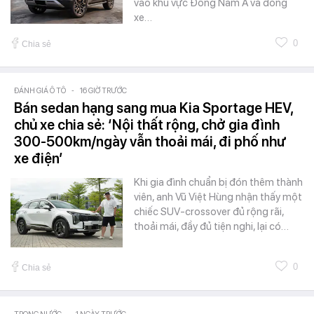
vào khu vực Đông Nam Á và dòng
xe…
0
Chia sẻ
ĐÁNH GIÁ Ô TÔ
-
16 GIỜ TRƯỚC
Bán sedan hạng sang mua Kia Sportage HEV,
chủ xe chia sẻ: ‘Nội thất rộng, chở gia đình
300-500km/ngày vẫn thoải mái, đi phố như
xe điện’
Khi gia đình chuẩn bị đón thêm thành
viên, anh Vũ Việt Hùng nhận thấy một
chiếc SUV-crossover đủ rộng rãi,
thoải mái, đầy đủ tiện nghi, lại có…
0
Chia sẻ
-