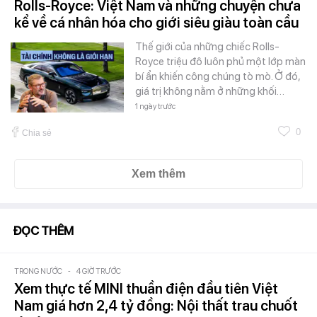
Rolls-Royce: Việt Nam và những chuyện chưa
kể về cá nhân hóa cho giới siêu giàu toàn cầu
Thế giới của những chiếc Rolls-
Royce triệu đô luôn phủ một lớp màn
bí ẩn khiến công chúng tò mò. Ở đó,
giá trị không nằm ở những khối…
1 ngày trước
0
Chia sẻ
Xem thêm
ĐỌC THÊM
TRONG NƯỚC
-
4 GIỜ TRƯỚC
Xem thực tế MINI thuần điện đầu tiên Việt
Nam giá hơn 2,4 tỷ đồng: Nội thất trau chuốt