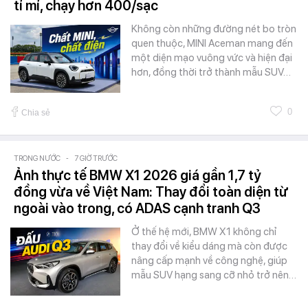
tỉ mỉ, chạy hơn 400/sạc
Không còn những đường nét bo tròn
quen thuộc, MINI Aceman mang đến
một diện mạo vuông vức và hiện đại
hơn, đồng thời trở thành mẫu SUV…
0
Chia sẻ
TRONG NƯỚC
-
7 GIỜ TRƯỚC
Ảnh thực tế BMW X1 2026 giá gần 1,7 tỷ
đồng vừa về Việt Nam: Thay đổi toàn diện từ
ngoài vào trong, có ADAS cạnh tranh Q3
Ở thế hệ mới, BMW X1 không chỉ
thay đổi về kiểu dáng mà còn được
nâng cấp mạnh về công nghệ, giúp
mẫu SUV hạng sang cỡ nhỏ trở nên…