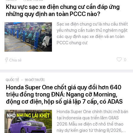
Khu vực sạc xe điện chung cư cần đáp ứng
những quy định an toàn PCCC nào?
Sạc xe điện chung cư là nhu cầu thiết
yếu nhưng cần tuân thủ nghiêm ngặt
các quy định sạc xe điện và an toàn
PCCC chung cư.
0
Chia sẻ
QUỐC TẾ
-
16 GIỜ TRƯỚC
Honda Super One chốt giá quy đổi hơn 640
triệu đồng trong ĐNÁ: Ngang cỡ Morning,
động cơ điện, hộp số giả lập 7 cấp, có ADAS
Honda Super One chính thức mở bán
tại Indonesia qua triển lãm GIIAS
2026. Mẫu xe điện cỡ nhỏ thể thao
này dự kiến giao từ tháng 8/2026,…