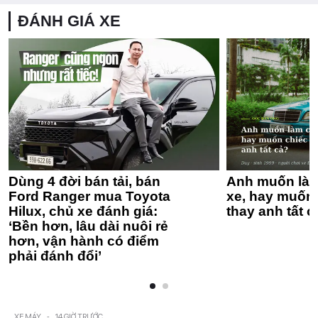
ĐÁNH GIÁ XE
Dùng 4 đời bán tải, bán
Anh muốn làm
Ford Ranger mua Toyota
xe, hay muốn 
Hilux, chủ xe đánh giá:
thay anh tất c
‘Bền hơn, lâu dài nuôi rẻ
hơn, vận hành có điểm
phải đánh đổi’
XE MÁY
-
14 GIỜ TRƯỚC