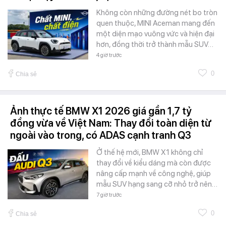
Không còn những đường nét bo tròn
quen thuộc, MINI Aceman mang đến
một diện mạo vuông vức và hiện đại
hơn, đồng thời trở thành mẫu SUV…
4 giờ trước
0
Chia sẻ
Ảnh thực tế BMW X1 2026 giá gần 1,7 tỷ
đồng vừa về Việt Nam: Thay đổi toàn diện từ
ngoài vào trong, có ADAS cạnh tranh Q3
Ở thế hệ mới, BMW X1 không chỉ
thay đổi về kiểu dáng mà còn được
nâng cấp mạnh về công nghệ, giúp
mẫu SUV hạng sang cỡ nhỏ trở nên…
7 giờ trước
0
Chia sẻ