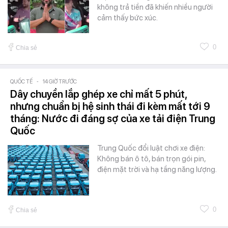
không trả tiền đã khiến nhiều người
cảm thấy bức xúc.
0
Chia sẻ
QUỐC TẾ
-
14 GIỜ TRƯỚC
Dây chuyền lắp ghép xe chỉ mất 5 phút,
nhưng chuẩn bị hệ sinh thái đi kèm mất tới 9
tháng: Nước đi đáng sợ của xe tải điện Trung
Quốc
Trung Quốc đổi luật chơi xe điện:
Không bán ô tô, bán trọn gói pin,
điện mặt trời và hạ tầng năng lượng.
0
Chia sẻ