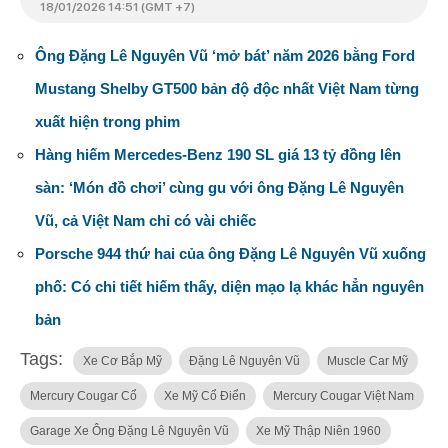
18/01/2026 14:51 (GMT +7)
Ông Đặng Lê Nguyên Vũ ‘mở bát’ năm 2026 bằng Ford
Mustang Shelby GT500 bản độ độc nhất Việt Nam từng
xuất hiện trong phim
Hàng hiếm Mercedes-Benz 190 SL giá 13 tỷ đồng lên
sàn: ‘Món đồ chơi’ cùng gu với ông Đặng Lê Nguyên
Vũ, cả Việt Nam chỉ có vài chiếc
Porsche 944 thứ hai của ông Đặng Lê Nguyên Vũ xuống
phố: Có chi tiết hiếm thấy, diện mạo lạ khác hẳn nguyên
bản
Tags:
Xe Cơ Bắp Mỹ
Đặng Lê Nguyên Vũ
Muscle Car Mỹ
Mercury Cougar Cổ
Xe Mỹ Cổ Điển
Mercury Cougar Việt Nam
Garage Xe Ông Đặng Lê Nguyên Vũ
Xe Mỹ Thập Niên 1960