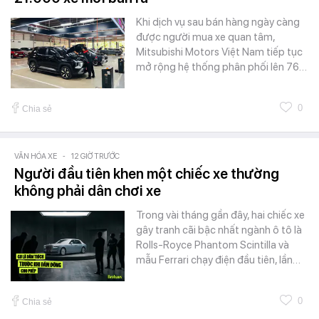
Khi dịch vụ sau bán hàng ngày càng
được người mua xe quan tâm,
Mitsubishi Motors Việt Nam tiếp tục
mở rộng hệ thống phân phối lên 76…
0
Chia sẻ
VĂN HÓA XE
-
12 GIỜ TRƯỚC
Người đầu tiên khen một chiếc xe thường
không phải dân chơi xe
Trong vài tháng gần đây, hai chiếc xe
gây tranh cãi bậc nhất ngành ô tô là
Rolls-Royce Phantom Scintilla và
mẫu Ferrari chạy điện đầu tiên, lần…
0
Chia sẻ