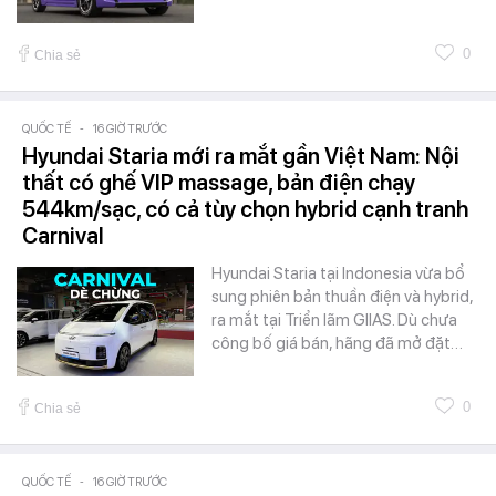
0
Chia sẻ
QUỐC TẾ
-
16 GIỜ TRƯỚC
Hyundai Staria mới ra mắt gần Việt Nam: Nội
thất có ghế VIP massage, bản điện chạy
544km/sạc, có cả tùy chọn hybrid cạnh tranh
Carnival
Hyundai Staria tại Indonesia vừa bổ
sung phiên bản thuần điện và hybrid,
ra mắt tại Triển lãm GIIAS. Dù chưa
công bố giá bán, hãng đã mở đặt…
0
Chia sẻ
QUỐC TẾ
-
16 GIỜ TRƯỚC