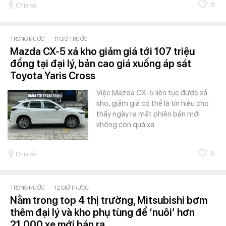
0
Chia sẻ
TRONG NƯỚC
-
11 GIỜ TRƯỚC
Mazda CX-5 xả kho giảm giá tới 107 triệu
đồng tại đại lý, bản cao giá xuống áp sát
Toyota Yaris Cross
Việc Mazda CX-5 liên tục được xả
kho, giảm giá có thể là tín hiệu cho
thấy ngày ra mắt phiên bản mới
không còn quá xa.
0
Chia sẻ
TRONG NƯỚC
-
12 GIỜ TRƯỚC
Nằm trong top 4 thị trường, Mitsubishi bơm
thêm đại lý và kho phụ tùng để ‘nuôi’ hơn
21.000 xe mới bán ra