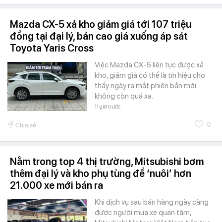
Mazda CX-5 xả kho giảm giá tới 107 triệu
đồng tại đại lý, bản cao giá xuống áp sát
Toyota Yaris Cross
Việc Mazda CX-5 liên tục được xả
kho, giảm giá có thể là tín hiệu cho
thấy ngày ra mắt phiên bản mới
không còn quá xa.
11 giờ trước
0
Chia sẻ
Nằm trong top 4 thị trường, Mitsubishi bơm
thêm đại lý và kho phụ tùng để ‘nuôi’ hơn
21.000 xe mới bán ra
Khi dịch vụ sau bán hàng ngày càng
được người mua xe quan tâm,