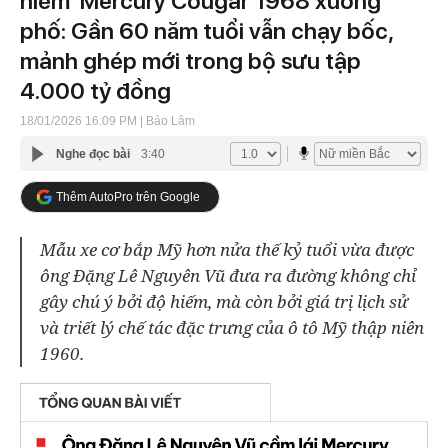
hiếm’ Mercury Cougar 1968 xuống
phố: Gần 60 năm tuổi vẫn chạy bốc,
mảnh ghép mới trong bộ sưu tập
4.000 tỷ đồng
18/01/2026 16:09 PM
| Bảo Lâm
Nghe đọc bài
3:40
Thêm AutoPro trên Google
Mẫu xe cơ bắp Mỹ hơn nửa thế kỷ tuổi vừa được
ông Đặng Lê Nguyên Vũ đưa ra đường không chỉ
gây chú ý bởi độ hiếm, mà còn bởi giá trị lịch sử
và triết lý chế tác đặc trưng của ô tô Mỹ thập niên
1960.