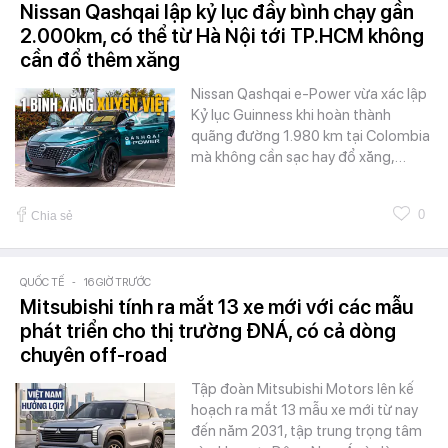
Nissan Qashqai lập kỷ lục đầy bình chạy gần
2.000km, có thể từ Hà Nội tới TP.HCM không
cần đổ thêm xăng
Nissan Qashqai e-Power vừa xác lập
Kỷ lục Guinness khi hoàn thành
quãng đường 1.980 km tại Colombia
mà không cần sạc hay đổ xăng,…
0
Chia sẻ
QUỐC TẾ
-
16 GIỜ TRƯỚC
Mitsubishi tính ra mắt 13 xe mới với các mẫu
phát triển cho thị trường ĐNÁ, có cả dòng
chuyên off-road
Tập đoàn Mitsubishi Motors lên kế
hoạch ra mắt 13 mẫu xe mới từ nay
đến năm 2031, tập trung trọng tâm