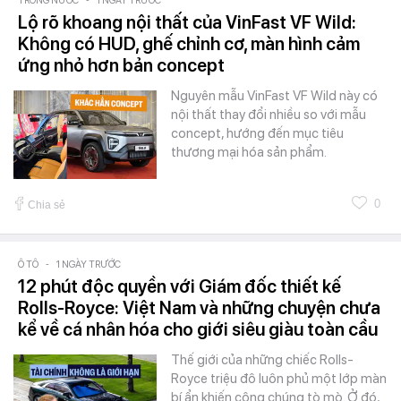
TRONG NƯỚC
1 NGÀY TRƯỚC
Lộ rõ khoang nội thất của VinFast VF Wild:
Không có HUD, ghế chỉnh cơ, màn hình cảm
ứng nhỏ hơn bản concept
Nguyên mẫu VinFast VF Wild này có
nội thất thay đổi nhiều so với mẫu
concept, hướng đến mục tiêu
thương mại hóa sản phẩm.
0
Chia sẻ
Ô TÔ
-
1 NGÀY TRƯỚC
12 phút độc quyền với Giám đốc thiết kế
Rolls-Royce: Việt Nam và những chuyện chưa
kể về cá nhân hóa cho giới siêu giàu toàn cầu
Thế giới của những chiếc Rolls-
Royce triệu đô luôn phủ một lớp màn
bí ẩn khiến công chúng tò mò. Ở đó,