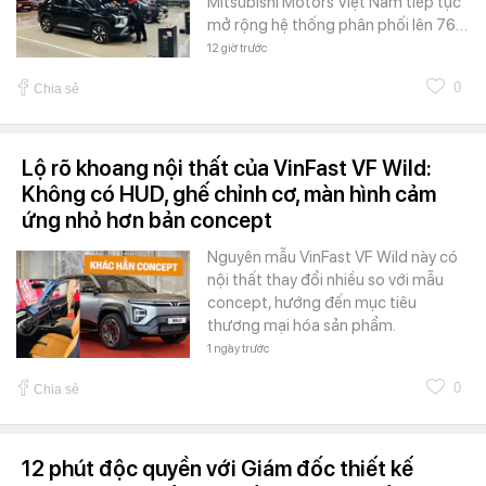
Mitsubishi Motors Việt Nam tiếp tục
mở rộng hệ thống phân phối lên 76…
12 giờ trước
0
Chia sẻ
Lộ rõ khoang nội thất của VinFast VF Wild:
Không có HUD, ghế chỉnh cơ, màn hình cảm
ứng nhỏ hơn bản concept
Nguyên mẫu VinFast VF Wild này có
nội thất thay đổi nhiều so với mẫu
concept, hướng đến mục tiêu
thương mại hóa sản phẩm.
1 ngày trước
0
Chia sẻ
12 phút độc quyền với Giám đốc thiết kế