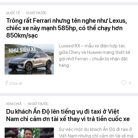
QUỐC TẾ
-
13 GIỜ TRƯỚC
Trông rất Ferrari nhưng tên nghe như Lexus,
chiếc xe này mạnh 585hp, có thể chạy hơn
850km/sạc
Luxeed RX – mẫu xe điện hợp tác
giữa Chery và Huawei mang thiết kế
gợi nhớ Ferrari – chuẩn bị nhận đặt
hàng.
0
Chia sẻ
XEM CHƠI
-
14 GIỜ TRƯỚC
Du khách Ấn Độ lên tiếng vụ đi taxi ở Việt
Nam chỉ cảm ơn tài xế thay vì trả tiền cuốc xe
Sự việc một du khách Ấn Độ đi taxi ở
Việt Nam nhưng chỉ cảm ơn tài xế mà