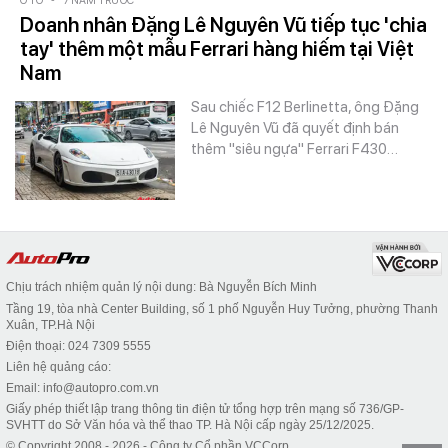
Ô TÔ
-
7 NĂM TRƯỚC
Doanh nhân Đặng Lê Nguyên Vũ tiếp tục 'chia
tay' thêm một mẫu Ferrari hàng hiếm tại Việt
Nam
Sau chiếc F12 Berlinetta, ông Đặng
Lê Nguyên Vũ đã quyết định bán
thêm "siêu ngựa" Ferrari F430…
Chịu trách nhiệm quản lý nội dung: Bà Nguyễn Bích Minh
Tầng 19, tòa nhà Center Building, số 1 phố Nguyễn Huy Tưởng, phường Thanh
Xuân, TP.Hà Nội
Điện thoại: 024 7309 5555
Liên hệ quảng cáo:
Email: info@autopro.com.vn
Giấy phép thiết lập trang thông tin điện tử tổng hợp trên mạng số 736/GP-
SVHTT do Sở Văn hóa và thể thao TP. Hà Nội cấp ngày 25/12/2025.
© Copyright 2008 - 2026 - Công ty Cổ phần VCCorp