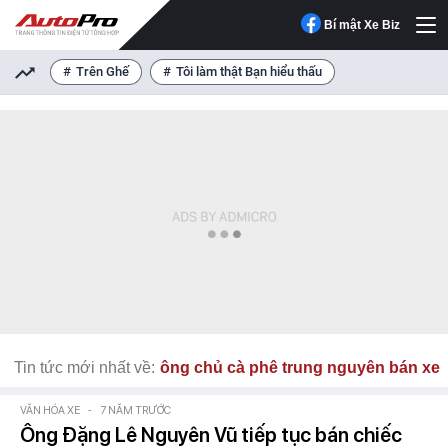
Bí mật Xe Biz
Trên Ghế
Tôi làm thật Bạn hiểu thấu
Tin tức mới nhất về:
ông chủ cà phê trung nguyên bán xe
VĂN HÓA XE
-
7 NĂM TRƯỚC
Ông Đặng Lê Nguyên Vũ tiếp tục bán chiếc