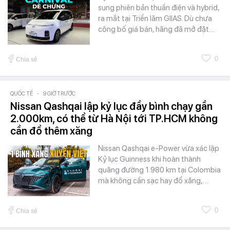
sung phiên bản thuần điện và hybrid,
ra mắt tại Triển lãm GIIAS. Dù chưa
công bố giá bán, hãng đã mở đặt…
0
Chia sẻ
QUỐC TẾ
-
9 GIỜ TRƯỚC
Nissan Qashqai lập kỷ lục đầy bình chạy gần
2.000km, có thể từ Hà Nội tới TP.HCM không
cần đổ thêm xăng
Nissan Qashqai e-Power vừa xác lập
Kỷ lục Guinness khi hoàn thành
quãng đường 1.980 km tại Colombia
mà không cần sạc hay đổ xăng,…
0
Chia sẻ