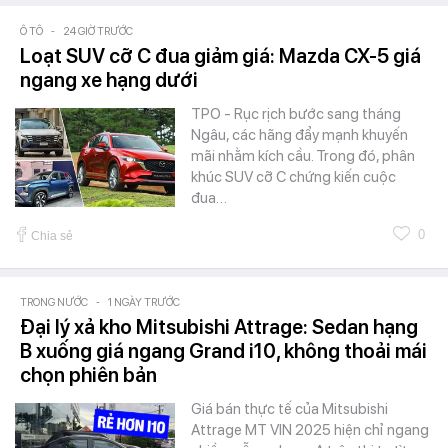
Ô TÔ
-
24 GIỜ TRƯỚC
Loạt SUV cỡ C đua giảm giá: Mazda CX-5 giá
ngang xe hạng dưới
TPO - Rục rịch bước sang tháng
Ngâu, các hãng đẩy mạnh khuyến
mãi nhằm kích cầu. Trong đó, phân
khúc SUV cỡ C chứng kiến cuộc
đua…
0
Chia sẻ
TRONG NƯỚC
-
1 NGÀY TRƯỚC
Đại lý xả kho Mitsubishi Attrage: Sedan hạng
B xuống giá ngang Grand i10, không thoải mái
chọn phiên bản
Giá bán thực tế của Mitsubishi
Attrage MT VIN 2025 hiện chỉ ngang