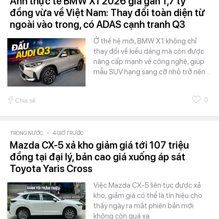
Ảnh thực tế BMW X1 2026 giá gần 1,7 tỷ
đồng vừa về Việt Nam: Thay đổi toàn diện từ
ngoài vào trong, có ADAS cạnh tranh Q3
Ở thế hệ mới, BMW X1 không chỉ
thay đổi về kiểu dáng mà còn được
nâng cấp mạnh về công nghệ, giúp
mẫu SUV hạng sang cỡ nhỏ trở nên…
0
Chia sẻ
TRONG NƯỚC
-
4 GIỜ TRƯỚC
Mazda CX-5 xả kho giảm giá tới 107 triệu
đồng tại đại lý, bản cao giá xuống áp sát
Toyota Yaris Cross
Việc Mazda CX-5 liên tục được xả
kho, giảm giá có thể là tín hiệu cho
thấy ngày ra mắt phiên bản mới
không còn quá xa.