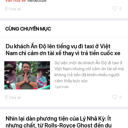
Văn hóa xe
-06/08/2026
0
Chia sẻ
CÙNG CHUYÊN MỤC
Du khách Ấn Độ lên tiếng vụ đi taxi ở Việt
Nam chỉ cảm ơn tài xế thay vì trả tiền cuốc xe
Sự việc một du khách Ấn Độ đi taxi ở
Việt Nam nhưng chỉ cảm ơn tài xế mà
không trả tiền đã khiến nhiều người
cảm thấy bức xúc.
7 giờ trước
0
Chia sẻ
Nhìn lại dàn phương tiện của Lý Nhã Kỳ: Ít
nhưng chất, từ Rolls-Royce Ghost đến du