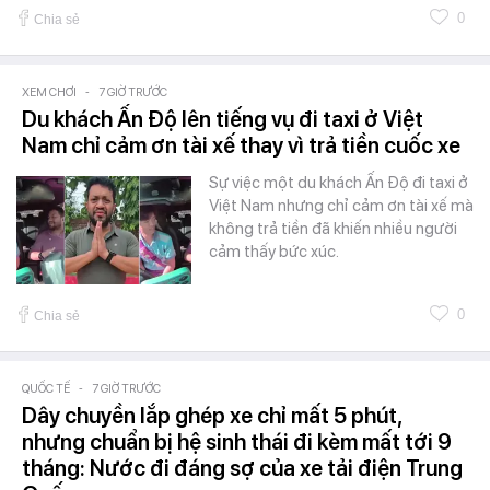
0
Chia sẻ
XEM CHƠI
-
7 GIỜ TRƯỚC
Du khách Ấn Độ lên tiếng vụ đi taxi ở Việt
Nam chỉ cảm ơn tài xế thay vì trả tiền cuốc xe
Sự việc một du khách Ấn Độ đi taxi ở
Việt Nam nhưng chỉ cảm ơn tài xế mà
không trả tiền đã khiến nhiều người
cảm thấy bức xúc.
0
Chia sẻ
QUỐC TẾ
-
7 GIỜ TRƯỚC
Dây chuyền lắp ghép xe chỉ mất 5 phút,
nhưng chuẩn bị hệ sinh thái đi kèm mất tới 9
tháng: Nước đi đáng sợ của xe tải điện Trung