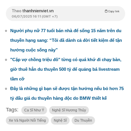
Theo
thanhnienviet.vn
Copy link
06/07/2025 16:11 (GMT +7)
Người phụ nữ 77 tuổi bán nhà để sống 15 năm trên du
thuyền hạng sang: “Tôi đã dành cả đời tiết kiệm để tận
hưởng cuộc sống này”
"Cặp vợ chồng triệu đô" từng có quá khứ đi chạy bàn,
giờ thuê hẳn du thuyền 500 tỷ để quảng bá livestream
tầm cỡ
Đây là những gì bạn sẽ được tận hưởng nếu bỏ hơn 75
tỷ đấu giá du thuyền hàng độc do BMW thiết kế
Tags:
Ca Sĩ Như Ý
Nghệ Sĩ Hương Thủy
Xe Và Người Nổi Tiếng
Nghệ Sĩ
Du Thuyền