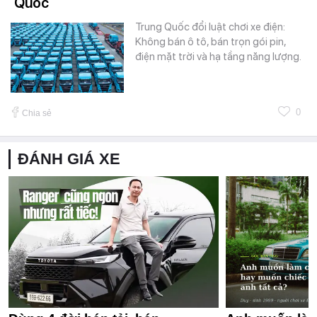
Quốc
Trung Quốc đổi luật chơi xe điện:
Không bán ô tô, bán trọn gói pin,
điện mặt trời và hạ tầng năng lượng.
0
Chia sẻ
ĐÁNH GIÁ XE