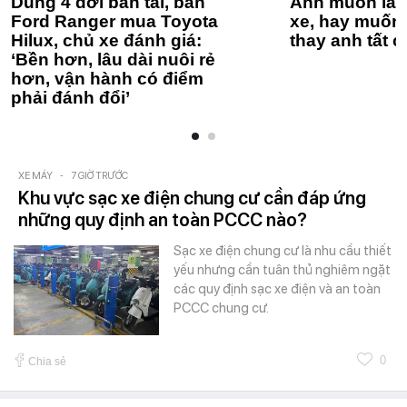
Dùng 4 đời bán tải, bán
Anh muốn làm
Ford Ranger mua Toyota
xe, hay muốn 
Hilux, chủ xe đánh giá:
thay anh tất c
‘Bền hơn, lâu dài nuôi rẻ
hơn, vận hành có điểm
phải đánh đổi’
XE MÁY
-
7 GIỜ TRƯỚC
Khu vực sạc xe điện chung cư cần đáp ứng
những quy định an toàn PCCC nào?
Sạc xe điện chung cư là nhu cầu thiết
yếu nhưng cần tuân thủ nghiêm ngặt
các quy định sạc xe điện và an toàn
PCCC chung cư.
0
Chia sẻ