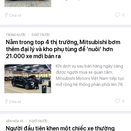
0
Chia sẻ
TRONG NƯỚC
-
5 GIỜ TRƯỚC
Nằm trong top 4 thị trường, Mitsubishi bơm
thêm đại lý và kho phụ tùng để ‘nuôi’ hơn
21.000 xe mới bán ra
Khi dịch vụ sau bán hàng ngày càng
được người mua xe quan tâm,
Mitsubishi Motors Việt Nam tiếp tục
mở rộng hệ thống phân phối lên 76…
0
Chia sẻ
VĂN HÓA XE
-
5 GIỜ TRƯỚC
Người đầu tiên khen một chiếc xe thường