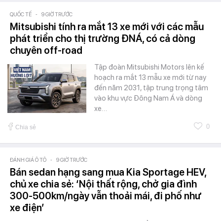
QUỐC TẾ
-
9 GIỜ TRƯỚC
Mitsubishi tính ra mắt 13 xe mới với các mẫu
phát triển cho thị trường ĐNÁ, có cả dòng
chuyên off-road
Tập đoàn Mitsubishi Motors lên kế
hoạch ra mắt 13 mẫu xe mới từ nay
đến năm 2031, tập trung trọng tâm
vào khu vực Đông Nam Á và dòng
xe…
0
Chia sẻ
ĐÁNH GIÁ Ô TÔ
-
9 GIỜ TRƯỚC
Bán sedan hạng sang mua Kia Sportage HEV,
chủ xe chia sẻ: ‘Nội thất rộng, chở gia đình
300-500km/ngày vẫn thoải mái, đi phố như
xe điện’