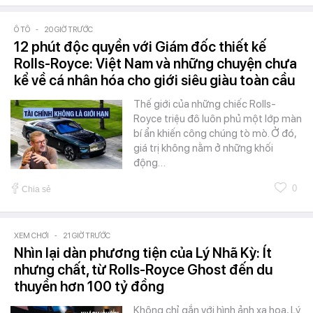
Ô TÔ
-
20 GIỜ TRƯỚC
12 phút độc quyền với Giám đốc thiết kế
Rolls-Royce: Việt Nam và những chuyện chưa
kể về cá nhân hóa cho giới siêu giàu toàn cầu
Thế giới của những chiếc Rolls-
Royce triệu đô luôn phủ một lớp màn
bí ẩn khiến công chúng tò mò. Ở đó,
giá trị không nằm ở những khối
động…
0
Chia sẻ
XEM CHƠI
-
21 GIỜ TRƯỚC
Nhìn lại dàn phương tiện của Lý Nhã Kỳ: Ít
nhưng chất, từ Rolls-Royce Ghost đến du
thuyền hơn 100 tỷ đồng
Không chỉ gắn với hình ảnh xa hoa, Lý