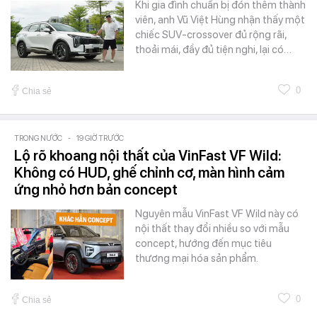
Khi gia đình chuẩn bị đón thêm thành
viên, anh Vũ Việt Hùng nhận thấy một
chiếc SUV-crossover đủ rộng rãi,
thoải mái, đầy đủ tiện nghi, lại có…
0
Chia sẻ
TRONG NƯỚC
-
19 GIỜ TRƯỚC
Lộ rõ khoang nội thất của VinFast VF Wild:
Không có HUD, ghế chỉnh cơ, màn hình cảm
ứng nhỏ hơn bản concept
Nguyên mẫu VinFast VF Wild này có
nội thất thay đổi nhiều so với mẫu
concept, hướng đến mục tiêu
thương mại hóa sản phẩm.
0
Chia sẻ