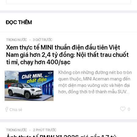
ĐỌC THÊM
TRONG NƯỚC
-
3 GIỜ TRƯỚC
Xem thực tế MINI thuần điện đầu tiên Việt
Nam giá hơn 2,4 tỷ đồng: Nội thất trau chuốt
tỉ mỉ, chạy hơn 400/sạc
Không còn những đường nét bo tròn
quen thuộc, MINI Aceman mang đến
một diện mạo vuông vức và hiện đại
hơn, đồng thời trở thành mẫu SUV…
0
Chia sẻ
TRONG NƯỚC
-
2 PHÚT TRƯỚC