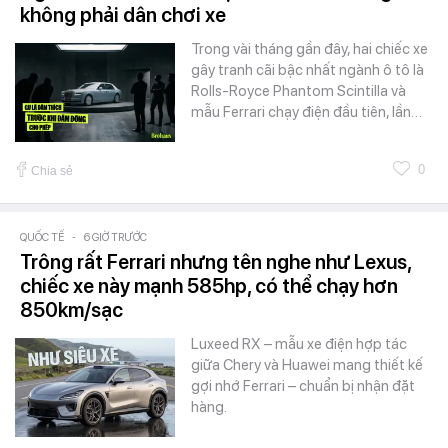
không phải dân chơi xe
Trong vài tháng gần đây, hai chiếc xe
gây tranh cãi bậc nhất ngành ô tô là
Rolls-Royce Phantom Scintilla và
mẫu Ferrari chạy điện đầu tiên, lần…
0
Chia sẻ
QUỐC TẾ
-
6 GIỜ TRƯỚC
Trông rất Ferrari nhưng tên nghe như Lexus,
chiếc xe này mạnh 585hp, có thể chạy hơn
850km/sạc
Luxeed RX – mẫu xe điện hợp tác
giữa Chery và Huawei mang thiết kế
gợi nhớ Ferrari – chuẩn bị nhận đặt
hàng.