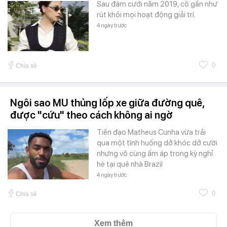
Sau đám cưới năm 2019, cô gần như
rút khỏi mọi hoạt động giải trí.
4 ngày trước
0
Chia sẻ
Ngôi sao MU thủng lốp xe giữa đường quê,
được "cứu" theo cách không ai ngờ
Tiền đạo Matheus Cunha vừa trải
qua một tình huống dở khóc dở cười
nhưng vô cùng ấm áp trong kỳ nghỉ
hè tại quê nhà Brazil
4 ngày trước
0
Chia sẻ
Xem thêm