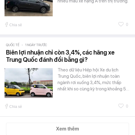
nhiều mẫu xe hạng A trên thị trường.
0
Chia sẻ
QUỐC TẾ
-
1 NGÀY TRƯỚC
Biên lợi nhuận chỉ còn 3,4%, các hãng xe
Trung Quốc đánh đổi bằng gì?
Theo dữ liệu Hiệp hội Xe du lịch
Trung Quốc, biên lợi nhuận toàn
ngành rơi xuống 3,4%, mức thấp
nhất khi so cùng kỳ trong khoảng 5…
0
Chia sẻ
Xem thêm