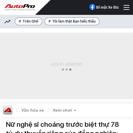
Bí mật Xe Biz
Trên Ghế
Tôi làm thật Bạn hiểu thấu
Văn hóa xe
Xem chơi
Nữ nghệ sĩ choáng trước biệt thự 78