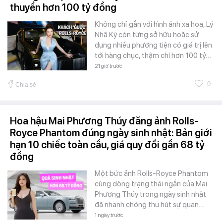
thuyền hơn 100 tỷ đồng
Không chỉ gắn với hình ảnh xa hoa, Lý
Nhã Kỳ còn từng sở hữu hoặc sử
dụng nhiều phương tiện có giá trị lên
tới hàng chục, thậm chí hơn 100 tỷ…
21 giờ trước
0
Chia sẻ
Hoa hậu Mai Phương Thúy đăng ảnh Rolls-
Royce Phantom đúng ngày sinh nhật: Bản giới
hạn 10 chiếc toàn cầu, giá quy đổi gần 68 tỷ
đồng
Một bức ảnh Rolls-Royce Phantom
cùng dòng trạng thái ngắn của Mai
Phương Thúy trong ngày sinh nhật
đã nhanh chóng thu hút sự quan…
1 ngày trước