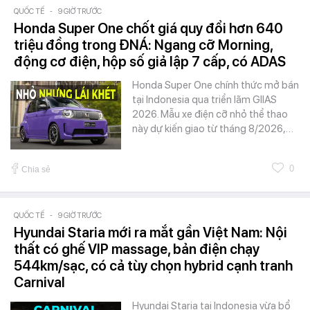
QUỐC TẾ
-
9 GIỜ TRƯỚC
Honda Super One chốt giá quy đổi hơn 640
triệu đồng trong ĐNÁ: Ngang cỡ Morning,
động cơ điện, hộp số giả lập 7 cấp, có ADAS
Honda Super One chính thức mở bán
tại Indonesia qua triển lãm GIIAS
2026. Mẫu xe điện cỡ nhỏ thể thao
này dự kiến giao từ tháng 8/2026,…
0
Chia sẻ
QUỐC TẾ
-
9 GIỜ TRƯỚC
Hyundai Staria mới ra mắt gần Việt Nam: Nội
thất có ghế VIP massage, bản điện chạy
544km/sạc, có cả tùy chọn hybrid cạnh tranh
Carnival
Hyundai Staria tại Indonesia vừa bổ