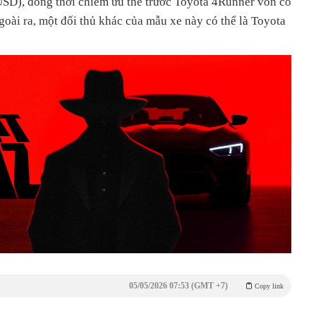
USD), đồng thời chiếm ưu thế trước Toyota 4Runner vốn có
oài ra, một đối thủ khác của mẫu xe này có thể là Toyota
05/05/2026 07:53 (GMT +7)
Copy link