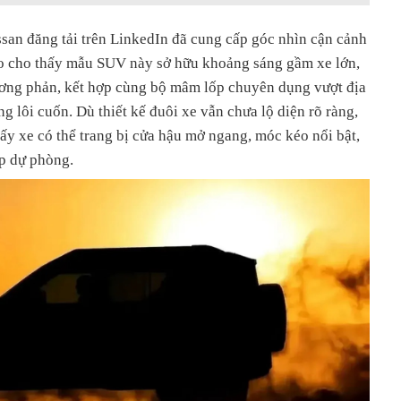
san đăng tải trên LinkedIn đã cung cấp góc nhìn cận cảnh
ảo cho thấy mẫu SUV này sở hữu khoảng sáng gầm xe lớn,
tương phản, kết hợp cùng bộ mâm lốp chuyên dụng vượt địa
g lôi cuốn. Dù thiết kế đuôi xe vẫn chưa lộ diện rõ ràng,
y xe có thể trang bị cửa hậu mở ngang, móc kéo nổi bật,
ốp dự phòng.