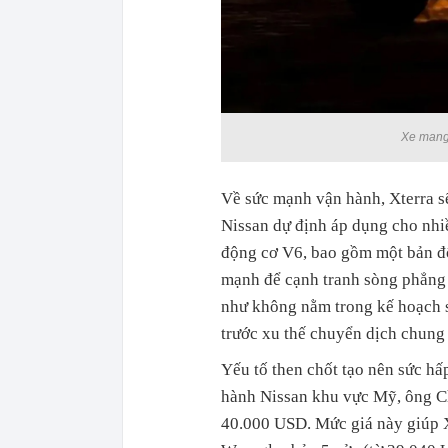
Xe mang 
Về sức mạnh vận hành, Xterra s
Nissan dự định áp dụng cho nhi
động cơ V6, bao gồm một bản độ
mạnh để cạnh tranh sòng phẳng 
như không nằm trong kế hoạch s
trước xu thế chuyển dịch chung
Yếu tố then chốt tạo nên sức h
hành Nissan khu vực Mỹ, ông Ch
40.000 USD. Mức giá này giúp 