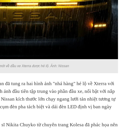
mới về đầu xe Xterra được hé lộ. Ảnh: Nissan
n đã tung ra hai hình ảnh "nhá hàng" hé lộ về Xterra với
h ảnh đầu tiên tập trung vào phần đầu xe, nổi bật với nắp
 Nissan kích thước lớn chạy ngang lưới tản nhiệt tương tự
cụm đèn pha tách biệt và dải đèn LED định vị ban ngày
ệ sĩ Nikita Chuyko từ chuyên trang Kolesa đã phác họa nên