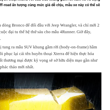
ff-road ấn tượng cùng mức giá dễ chịu, mẫu xe này có thể sẽ
h dòng Bronco để đối đầu với Jeep Wrangler, và chỉ mới 2
cuộc đại tu thế hệ thứ sáu cho mẫu 4Runner. Giờ đây,
.
ị tung ra mẫu SUV khung gầm rời (body-on-frame) hầm
i phục lại cái tên huyền thoại Xterra để hiện thực hóa
ất thương mại được kỳ vọng sẽ sở hữu diện mạo gần như
phác thảo mới nhất.