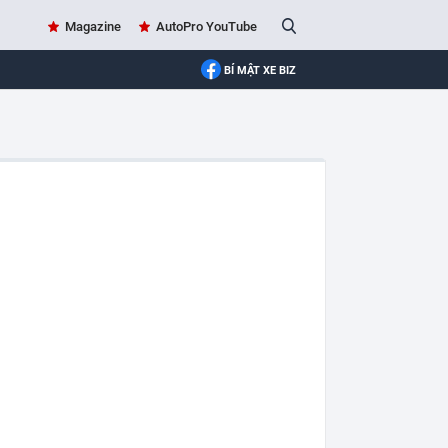
Magazine
AutoPro YouTube
BÍ MẬT XE BIZ