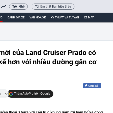
Trên Ghế
Tôi làm thật Bạn hiểu thấu
TÔ
ĐÁNH GIÁ XE
VĂN HÓA XE
KỸ THUẬT VÀ TƯ VẤN
XE MÁY
 mới của Land Cruiser Prado có
 kế hơn với nhiều đường gân cơ
Chia sẻ
Thêm AutoPro trên Google
huyền thoại Xterra với cấu trúc khung gầm rời hầm hố và động