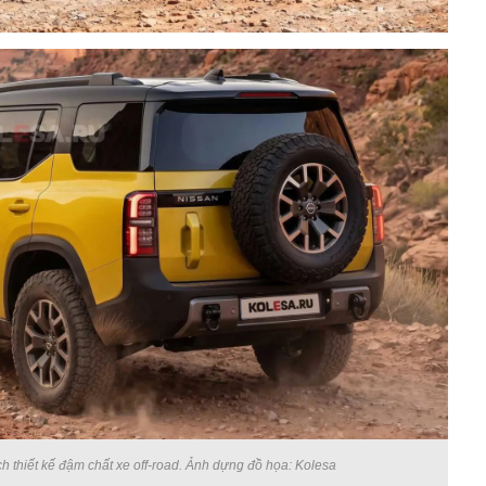
h thiết kế đậm chất xe off-road. Ảnh dựng đồ họa: Kolesa