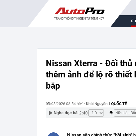
Ô 
Nissan Xterra - Đối thủ
thêm ảnh để lộ rõ thiết
bắp
05/05/2026 08:54 AM
- Khôi Nguyên
QUỐC TẾ
2:40
Nghe đọc bài
Nissan sắp chính thức "hồi sinh" 