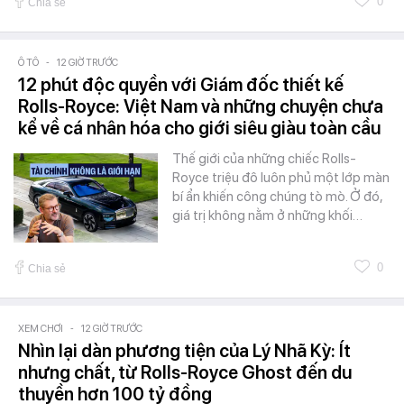
0
Chia sẻ
Ô TÔ
-
12 GIỜ TRƯỚC
12 phút độc quyền với Giám đốc thiết kế
Rolls-Royce: Việt Nam và những chuyện chưa
kể về cá nhân hóa cho giới siêu giàu toàn cầu
Thế giới của những chiếc Rolls-
Royce triệu đô luôn phủ một lớp màn
bí ẩn khiến công chúng tò mò. Ở đó,
giá trị không nằm ở những khối…
0
Chia sẻ
XEM CHƠI
-
12 GIỜ TRƯỚC
Nhìn lại dàn phương tiện của Lý Nhã Kỳ: Ít
nhưng chất, từ Rolls-Royce Ghost đến du
thuyền hơn 100 tỷ đồng