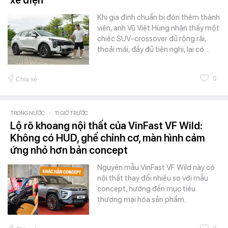
Khi gia đình chuẩn bị đón thêm thành
viên, anh Vũ Việt Hùng nhận thấy một
chiếc SUV-crossover đủ rộng rãi,
thoải mái, đầy đủ tiện nghi, lại có…
0
Chia sẻ
TRONG NƯỚC
-
11 GIỜ TRƯỚC
Lộ rõ khoang nội thất của VinFast VF Wild:
Không có HUD, ghế chỉnh cơ, màn hình cảm
ứng nhỏ hơn bản concept
Nguyên mẫu VinFast VF Wild này có
nội thất thay đổi nhiều so với mẫu
concept, hướng đến mục tiêu
thương mại hóa sản phẩm.