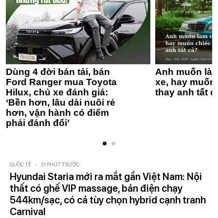
Dùng 4 đời bán tải, bán
Anh muốn làm
Ford Ranger mua Toyota
xe, hay muốn 
Hilux, chủ xe đánh giá:
thay anh tất c
‘Bền hơn, lâu dài nuôi rẻ
hơn, vận hành có điểm
phải đánh đổi’
QUỐC TẾ
-
31 PHÚT TRƯỚC
Hyundai Staria mới ra mắt gần Việt Nam: Nội
thất có ghế VIP massage, bản điện chạy
544km/sạc, có cả tùy chọn hybrid cạnh tranh
Carnival