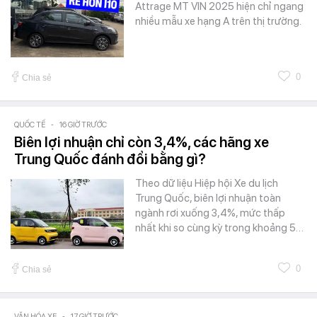
Attrage MT VIN 2025 hiện chỉ ngang
nhiều mẫu xe hạng A trên thị trường.
0
Chia sẻ
QUỐC TẾ
-
16 GIỜ TRƯỚC
Biên lợi nhuận chỉ còn 3,4%, các hãng xe
Trung Quốc đánh đổi bằng gì?
Theo dữ liệu Hiệp hội Xe du lịch
Trung Quốc, biên lợi nhuận toàn
ngành rơi xuống 3,4%, mức thấp
nhất khi so cùng kỳ trong khoảng 5…
0
Chia sẻ
VĂN HÓA XE
-
17 GIỜ TRƯỚC