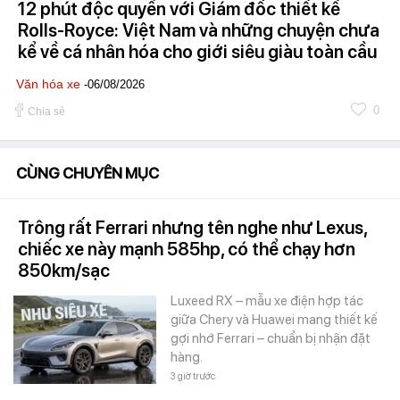
12 phút độc quyền với Giám đốc thiết kế
Rolls-Royce: Việt Nam và những chuyện chưa
kể về cá nhân hóa cho giới siêu giàu toàn cầu
Văn hóa xe
-06/08/2026
0
Chia sẻ
CÙNG CHUYÊN MỤC
Trông rất Ferrari nhưng tên nghe như Lexus,
chiếc xe này mạnh 585hp, có thể chạy hơn
850km/sạc
Luxeed RX – mẫu xe điện hợp tác
giữa Chery và Huawei mang thiết kế
gợi nhớ Ferrari – chuẩn bị nhận đặt
hàng.
3 giờ trước