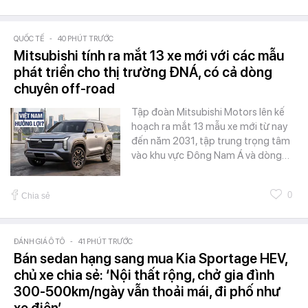
QUỐC TẾ
-
40 PHÚT TRƯỚC
Mitsubishi tính ra mắt 13 xe mới với các mẫu
phát triển cho thị trường ĐNÁ, có cả dòng
chuyên off-road
Tập đoàn Mitsubishi Motors lên kế
hoạch ra mắt 13 mẫu xe mới từ nay
đến năm 2031, tập trung trọng tâm
vào khu vực Đông Nam Á và dòng…
0
Chia sẻ
ĐÁNH GIÁ Ô TÔ
-
41 PHÚT TRƯỚC
Bán sedan hạng sang mua Kia Sportage HEV,
chủ xe chia sẻ: ‘Nội thất rộng, chở gia đình
300-500km/ngày vẫn thoải mái, đi phố như
xe điện’