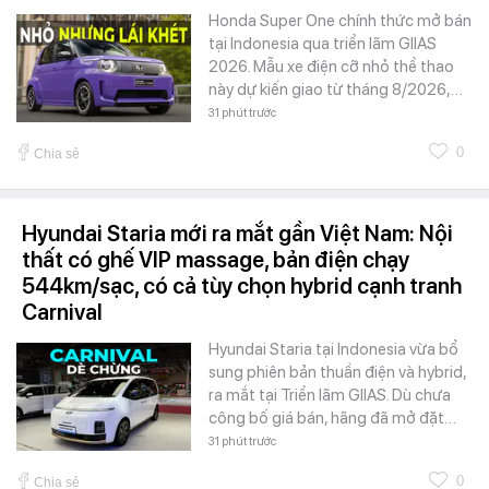
Honda Super One chính thức mở bán
tại Indonesia qua triển lãm GIIAS
2026. Mẫu xe điện cỡ nhỏ thể thao
này dự kiến giao từ tháng 8/2026,…
31 phút trước
0
Chia sẻ
Hyundai Staria mới ra mắt gần Việt Nam: Nội
thất có ghế VIP massage, bản điện chạy
544km/sạc, có cả tùy chọn hybrid cạnh tranh
Carnival
Hyundai Staria tại Indonesia vừa bổ
sung phiên bản thuần điện và hybrid,
ra mắt tại Triển lãm GIIAS. Dù chưa
công bố giá bán, hãng đã mở đặt…
31 phút trước
0
Chia sẻ