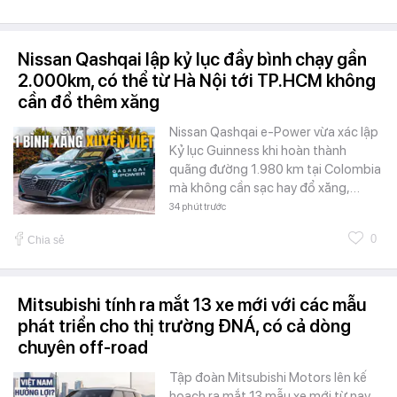
Nissan Qashqai lập kỷ lục đầy bình chạy gần
2.000km, có thể từ Hà Nội tới TP.HCM không
cần đổ thêm xăng
Nissan Qashqai e-Power vừa xác lập
Kỷ lục Guinness khi hoàn thành
quãng đường 1.980 km tại Colombia
mà không cần sạc hay đổ xăng,…
34 phút trước
0
Chia sẻ
Mitsubishi tính ra mắt 13 xe mới với các mẫu
phát triển cho thị trường ĐNÁ, có cả dòng
chuyên off-road
Tập đoàn Mitsubishi Motors lên kế
hoạch ra mắt 13 mẫu xe mới từ nay