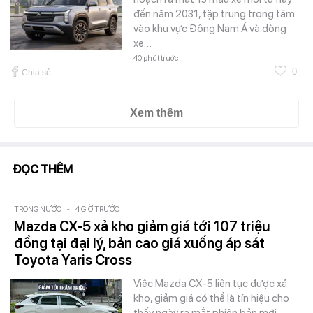
đến năm 2031, tập trung trọng tâm
vào khu vực Đông Nam Á và dòng
xe…
40 phút trước
0
Chia sẻ
Xem thêm
ĐỌC THÊM
TRONG NƯỚC
-
4 GIỜ TRƯỚC
Mazda CX-5 xả kho giảm giá tới 107 triệu
đồng tại đại lý, bản cao giá xuống áp sát
Toyota Yaris Cross
Việc Mazda CX-5 liên tục được xả
kho, giảm giá có thể là tín hiệu cho