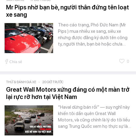
Mr Pips nhờ bạn bè, người thân đứng tên loạt
xe sang
Theo cáo trạng, Phó Đức Nam (Mr
Pips ) mua nhiều xe sang, siêu xe
nhưng được đăng ký dưới tên công
ty, người thân, bạn bè hoặc chưa…
0
Chia sẻ
THỬ & ĐÁNH GIÁ XE
-
20 GIỜ TRƯỚC
Great Wall Motors xứng đáng có một màn trở
lại rực rỡ hơn tại Việt Nam
“Haval dừng bán rồi” — suy nghĩ này
khiến tôi dần quên Great Wall
Motors, và cũng chính là lý do tôi liều
sang Trung Quốc xem họ thực sự là…