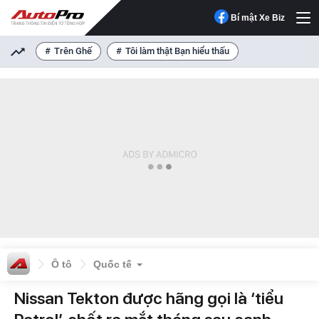
Bí mật Xe Biz
Trên Ghế
Tôi làm thật Bạn hiểu thấu
Ô tô
Quốc tế
Nissan Tekton được hãng gọi là ‘tiểu