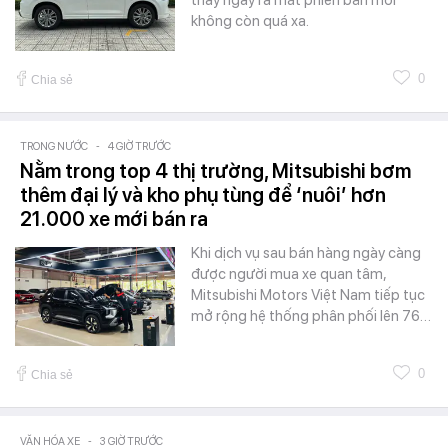
thấy ngày ra mắt phiên bản mới
không còn quá xa.
0
Chia sẻ
TRONG NƯỚC
-
4 GIỜ TRƯỚC
Nằm trong top 4 thị trường, Mitsubishi bơm
thêm đại lý và kho phụ tùng để ‘nuôi’ hơn
21.000 xe mới bán ra
Khi dịch vụ sau bán hàng ngày càng
được người mua xe quan tâm,
Mitsubishi Motors Việt Nam tiếp tục
mở rộng hệ thống phân phối lên 76…
0
Chia sẻ
VĂN HÓA XE
-
3 GIỜ TRƯỚC