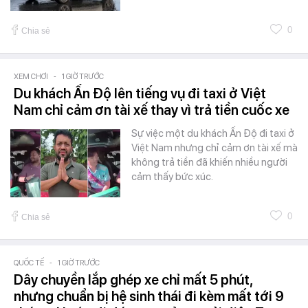
0
Chia sẻ
XEM CHƠI
-
1 GIỜ TRƯỚC
Du khách Ấn Độ lên tiếng vụ đi taxi ở Việt
Nam chỉ cảm ơn tài xế thay vì trả tiền cuốc xe
Sự việc một du khách Ấn Độ đi taxi ở
Việt Nam nhưng chỉ cảm ơn tài xế mà
không trả tiền đã khiến nhiều người
cảm thấy bức xúc.
0
Chia sẻ
QUỐC TẾ
-
1 GIỜ TRƯỚC
Dây chuyền lắp ghép xe chỉ mất 5 phút,
nhưng chuẩn bị hệ sinh thái đi kèm mất tới 9