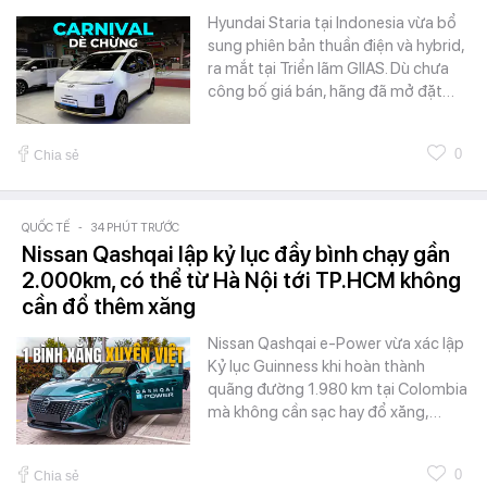
Hyundai Staria tại Indonesia vừa bổ
sung phiên bản thuần điện và hybrid,
ra mắt tại Triển lãm GIIAS. Dù chưa
công bố giá bán, hãng đã mở đặt…
0
Chia sẻ
QUỐC TẾ
-
34 PHÚT TRƯỚC
Nissan Qashqai lập kỷ lục đầy bình chạy gần
2.000km, có thể từ Hà Nội tới TP.HCM không
cần đổ thêm xăng
Nissan Qashqai e-Power vừa xác lập
Kỷ lục Guinness khi hoàn thành
quãng đường 1.980 km tại Colombia
mà không cần sạc hay đổ xăng,…
0
Chia sẻ