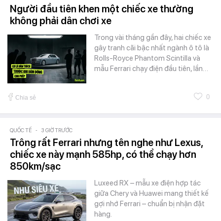
Người đầu tiên khen một chiếc xe thường
không phải dân chơi xe
Trong vài tháng gần đây, hai chiếc xe
gây tranh cãi bậc nhất ngành ô tô là
Rolls-Royce Phantom Scintilla và
mẫu Ferrari chạy điện đầu tiên, lần…
0
Chia sẻ
QUỐC TẾ
-
3 GIỜ TRƯỚC
Trông rất Ferrari nhưng tên nghe như Lexus,
chiếc xe này mạnh 585hp, có thể chạy hơn
850km/sạc
Luxeed RX – mẫu xe điện hợp tác
giữa Chery và Huawei mang thiết kế
gợi nhớ Ferrari – chuẩn bị nhận đặt
hàng.