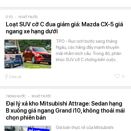
Ô TÔ
-
15 GIỜ TRƯỚC
Loạt SUV cỡ C đua giảm giá: Mazda CX-5 giá
ngang xe hạng dưới
TPO - Rục rịch bước sang tháng
Ngâu, các hãng đẩy mạnh khuyến
mãi nhằm kích cầu. Trong đó, phân
khúc SUV cỡ C chứng kiến cuộc…
0
Chia sẻ
TRONG NƯỚC
-
16 GIỜ TRƯỚC
Đại lý xả kho Mitsubishi Attrage: Sedan hạng
B xuống giá ngang Grand i10, không thoải mái
chọn phiên bản
Giá bán thực tế của Mitsubishi