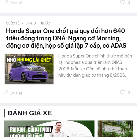
0
Chia sẻ
QUỐC TẾ
-
31 PHÚT TRƯỚC
Honda Super One chốt giá quy đổi hơn 640
triệu đồng trong ĐNÁ: Ngang cỡ Morning,
động cơ điện, hộp số giả lập 7 cấp, có ADAS
Honda Super One chính thức mở bán
tại Indonesia qua triển lãm GIIAS
2026. Mẫu xe điện cỡ nhỏ thể thao
này dự kiến giao từ tháng 8/2026,…
0
Chia sẻ
ĐÁNH GIÁ XE