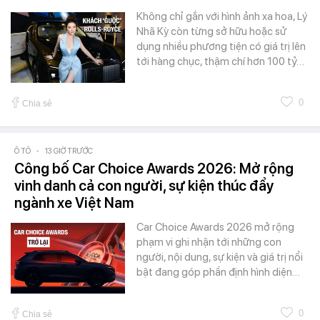
Không chỉ gắn với hình ảnh xa hoa, Lý
Nhã Kỳ còn từng sở hữu hoặc sử
dụng nhiều phương tiện có giá trị lên
tới hàng chục, thậm chí hơn 100 tỷ…
0
Chia sẻ
Ô TÔ
-
13 GIỜ TRƯỚC
Công bố Car Choice Awards 2026: Mở rộng
vinh danh cả con người, sự kiện thúc đẩy
ngành xe Việt Nam
Car Choice Awards 2026 mở rộng
phạm vi ghi nhận tới những con
người, nội dung, sự kiện và giá trị nổi
bật đang góp phần định hình diện…
0
Chia sẻ