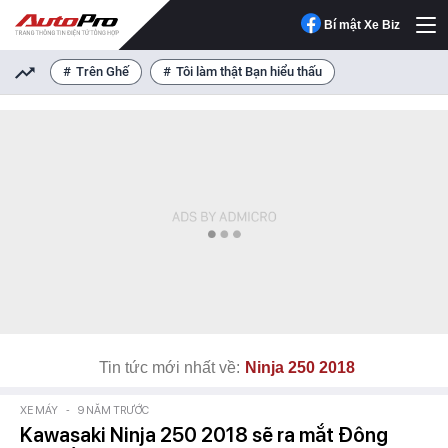
Bí mật Xe Biz
Trên Ghế
Tôi làm thật Bạn hiểu thấu
Tin tức mới nhất về:
Ninja 250 2018
XE MÁY
-
9 NĂM TRƯỚC
Kawasaki Ninja 250 2018 sẽ ra mắt Đông