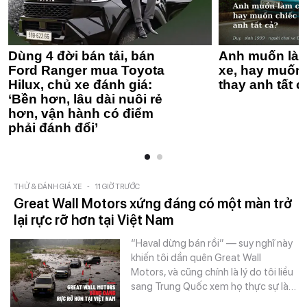
Dùng 4 đời bán tải, bán
Anh muốn làm
Ford Ranger mua Toyota
xe, hay muốn 
Hilux, chủ xe đánh giá:
thay anh tất c
‘Bền hơn, lâu dài nuôi rẻ
hơn, vận hành có điểm
phải đánh đổi’
THỬ & ĐÁNH GIÁ XE
-
11 GIỜ TRƯỚC
Great Wall Motors xứng đáng có một màn trở
lại rực rỡ hơn tại Việt Nam
“Haval dừng bán rồi” — suy nghĩ này
khiến tôi dần quên Great Wall
Motors, và cũng chính là lý do tôi liều
sang Trung Quốc xem họ thực sự là…