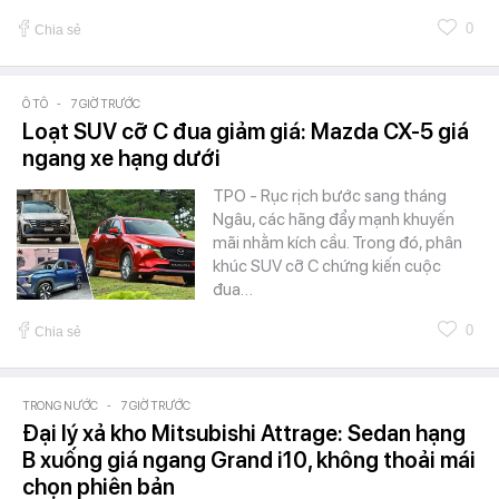
0
Chia sẻ
Ô TÔ
-
7 GIỜ TRƯỚC
Loạt SUV cỡ C đua giảm giá: Mazda CX-5 giá
ngang xe hạng dưới
TPO - Rục rịch bước sang tháng
Ngâu, các hãng đẩy mạnh khuyến
mãi nhằm kích cầu. Trong đó, phân
khúc SUV cỡ C chứng kiến cuộc
đua…
0
Chia sẻ
TRONG NƯỚC
-
7 GIỜ TRƯỚC
Đại lý xả kho Mitsubishi Attrage: Sedan hạng
B xuống giá ngang Grand i10, không thoải mái
chọn phiên bản