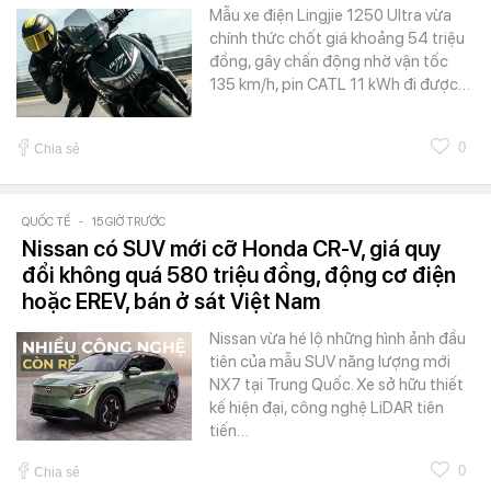
Mẫu xe điện Lingjie 1250 Ultra vừa
chính thức chốt giá khoảng 54 triệu
đồng, gây chấn động nhờ vận tốc
135 km/h, pin CATL 11 kWh đi được…
0
Chia sẻ
QUỐC TẾ
-
15 GIỜ TRƯỚC
Nissan có SUV mới cỡ Honda CR-V, giá quy
đổi không quá 580 triệu đồng, động cơ điện
hoặc EREV, bán ở sát Việt Nam
Nissan vừa hé lộ những hình ảnh đầu
tiên của mẫu SUV năng lượng mới
NX7 tại Trung Quốc. Xe sở hữu thiết
kế hiện đại, công nghệ LiDAR tiên
tiến…
0
Chia sẻ