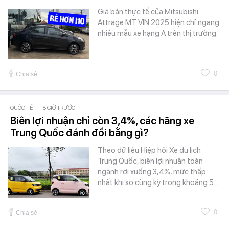
Giá bán thực tế của Mitsubishi
Attrage MT VIN 2025 hiện chỉ ngang
nhiều mẫu xe hạng A trên thị trường.
0
Chia sẻ
QUỐC TẾ
-
8 GIỜ TRƯỚC
Biên lợi nhuận chỉ còn 3,4%, các hãng xe
Trung Quốc đánh đổi bằng gì?
Theo dữ liệu Hiệp hội Xe du lịch
Trung Quốc, biên lợi nhuận toàn
ngành rơi xuống 3,4%, mức thấp
nhất khi so cùng kỳ trong khoảng 5…
0
Chia sẻ