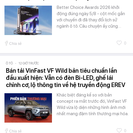
Better Choice Awards 2026 khởi
động đúng ngày 5/8 - cột mốc gắn
với chuyến đi đã thay đổi lịch sử
ngành ô tô. Câu chuyện ấy cũng…
0
Chia sẻ
Ô TÔ
-
12 GIỜ TRƯỚC
Bán tải VinFast VF Wild bản tiêu chuẩn lần
đầu xuất hiện: Vẫn có đèn Bi-LED, ghế lái
chỉnh cơ, lộ thông tin về hệ truyền động EREV
Khác biệt đáng kể so với bản
concept ra mắt trước đó, VinFast VF
Wild vừa lộ diện những hình ảnh mới
nhất mang đậm tính thương mại hóa.
0
Chia sẻ