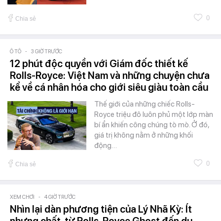
0
Chia sẻ
Ô TÔ
-
3 GIỜ TRƯỚC
12 phút độc quyền với Giám đốc thiết kế
Rolls-Royce: Việt Nam và những chuyện chưa
kể về cá nhân hóa cho giới siêu giàu toàn cầu
Thế giới của những chiếc Rolls-
Royce triệu đô luôn phủ một lớp màn
bí ẩn khiến công chúng tò mò. Ở đó,
giá trị không nằm ở những khối
động…
0
Chia sẻ
XEM CHƠI
-
4 GIỜ TRƯỚC
Nhìn lại dàn phương tiện của Lý Nhã Kỳ: Ít