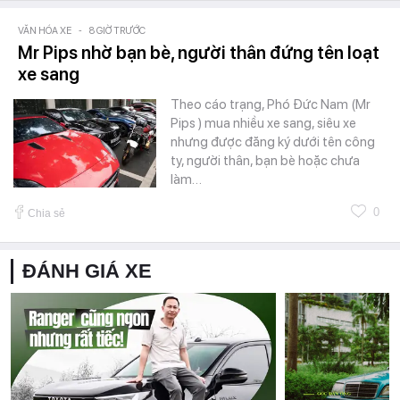
VĂN HÓA XE
-
8 GIỜ TRƯỚC
Mr Pips nhờ bạn bè, người thân đứng tên loạt
xe sang
Theo cáo trạng, Phó Đức Nam (Mr
Pips ) mua nhiều xe sang, siêu xe
nhưng được đăng ký dưới tên công
ty, người thân, bạn bè hoặc chưa
làm…
0
Chia sẻ
ĐÁNH GIÁ XE