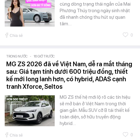
cùng dòng trạng thái ngắn của Mai
Phương Thúy trong ngày sinh nhật
đã nhanh chóng thu hút sự quan
tâm…
0
Chia sẻ
TRONG NƯỚC
-
16 GIỜ TRƯỚC
MG ZS 2026 đã về Việt Nam, dễ ra mắt tháng
sau: Giá tạm tính dưới 600 triệu đồng, thiết
kế mới long lanh hơn, có hybrid, ADAS cạnh
tranh Xforce, Seltos
MG ZS thế hệ mới lộ rõ các tín hiệu
sẽ mở bán ở Việt Nam trong thời
gian gần. Mẫu SUV cỡ B tái thiết kế
toàn diện, sở hữu truyền động
hybrid…
0
Chia sẻ