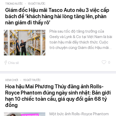
TRONG NƯỚC
-
15 GIỜ TRƯỚC
Giám đốc Hậu mãi Tasco Auto nêu 3 việc cấp
bách để ‘khách hàng hài lòng tăng lên, phàn
nàn giảm đi thấy rõ’
Phía sau tốc độ tăng trưởng của
Geely và Lynk & Co tại Việt Nam là bài
toán hậu mãi đầy thách thức. Cuộc
trò chuyện cùng Giám đốc Hậu mãi…
0
Chia sẻ
XEM CHƠI
-
15 GIỜ TRƯỚC
Hoa hậu Mai Phương Thúy đăng ảnh Rolls-
Royce Phantom đúng ngày sinh nhật: Bản giới
hạn 10 chiếc toàn cầu, giá quy đổi gần 68 tỷ
đồng
Một bức ảnh Rolls-Royce Phantom