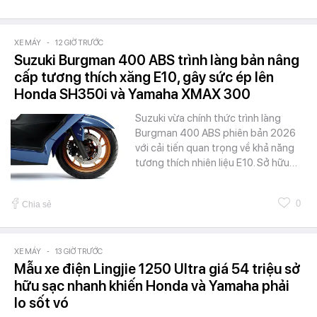
XE MÁY
-
12 GIỜ TRƯỚC
Suzuki Burgman 400 ABS trình làng bản nâng
cấp tương thích xăng E10, gây sức ép lên
Honda SH350i và Yamaha XMAX 300
Suzuki vừa chính thức trình làng
Burgman 400 ABS phiên bản 2026
với cải tiến quan trọng về khả năng
tương thích nhiên liệu E10. Sở hữu…
0
Chia sẻ
XE MÁY
-
13 GIỜ TRƯỚC
Mẫu xe điện Lingjie 1250 Ultra giá 54 triệu sở
hữu sạc nhanh khiến Honda và Yamaha phải
lo sốt vó