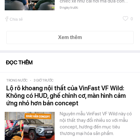
chiếc xe như cái nơi mà đứa con…
9 ngày trước
0
Chia sẻ
Xem thêm
ĐỌC THÊM
TRONG NƯỚC
-
3 GIỜ TRƯỚC
Lộ rõ khoang nội thất của VinFast VF Wild:
Không có HUD, ghế chỉnh cơ, màn hình cảm
ứng nhỏ hơn bản concept
Nguyên mẫu VinFast VF Wild này có
nội thất thay đổi nhiều so với mẫu
concept, hướng đến mục tiêu
thương mại hóa sản phẩm.