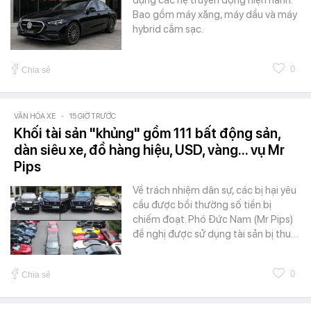
Bao gồm máy xăng, máy dầu và máy
hybrid cắm sạc.
0
Chia sẻ
VĂN HÓA XE
-
15 GIỜ TRƯỚC
Khối tài sản "khủng" gồm 111 bất động sản,
dàn siêu xe, đồ hàng hiệu, USD, vàng... vụ Mr
Pips
Về trách nhiệm dân sự, các bị hại yêu
cầu được bồi thường số tiền bị
chiếm đoạt. Phó Đức Nam (Mr Pips)
đề nghị được sử dụng tài sản bị thu…
0
Chia sẻ