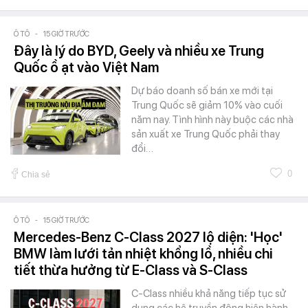
Ô TÔ
-
15 GIỜ TRƯỚC
Đây là lý do BYD, Geely và nhiều xe Trung
Quốc ồ ạt vào Việt Nam
Dự báo doanh số bán xe mới tại
Trung Quốc sẽ giảm 10% vào cuối
năm nay. Tình hình này buộc các nhà
sản xuất xe Trung Quốc phải thay
đổi…
0
Chia sẻ
Ô TÔ
-
15 GIỜ TRƯỚC
Mercedes-Benz C-Class 2027 lộ diện: 'Học'
BMW làm lưới tản nhiệt khổng lồ, nhiều chi
tiết thừa hưởng từ E-Class và S-Class
C-Class nhiều khả năng tiếp tục sử
dụng các hệ truyền động hiện hành.