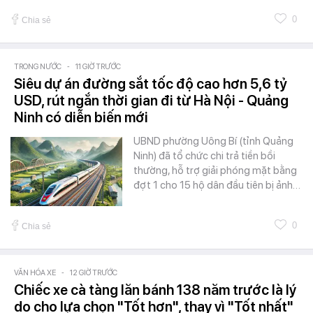
0
Chia sẻ
TRONG NƯỚC
-
11 GIỜ TRƯỚC
Siêu dự án đường sắt tốc độ cao hơn 5,6 tỷ
USD, rút ngắn thời gian đi từ Hà Nội - Quảng
Ninh có diễn biến mới
UBND phường Uông Bí (tỉnh Quảng
Ninh) đã tổ chức chi trả tiền bồi
thường, hỗ trợ giải phóng mặt bằng
đợt 1 cho 15 hộ dân đầu tiên bị ảnh…
0
Chia sẻ
VĂN HÓA XE
-
12 GIỜ TRƯỚC
Chiếc xe cà tàng lăn bánh 138 năm trước là lý
do cho lựa chọn "Tốt hơn", thay vì "Tốt nhất"