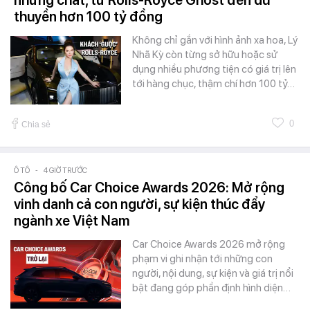
nhưng chất, từ Rolls-Royce Ghost đến du
thuyền hơn 100 tỷ đồng
Không chỉ gắn với hình ảnh xa hoa, Lý
Nhã Kỳ còn từng sở hữu hoặc sử
dụng nhiều phương tiện có giá trị lên
tới hàng chục, thậm chí hơn 100 tỷ…
0
Chia sẻ
Ô TÔ
-
4 GIỜ TRƯỚC
Công bố Car Choice Awards 2026: Mở rộng
vinh danh cả con người, sự kiện thúc đẩy
ngành xe Việt Nam
Car Choice Awards 2026 mở rộng
phạm vi ghi nhận tới những con
người, nội dung, sự kiện và giá trị nổi
bật đang góp phần định hình diện…