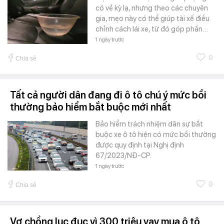
có vẻ kỳ lạ, nhưng theo các chuyên
gia, mẹo này có thể giúp tài xế điều
chỉnh cách lái xe, từ đó góp phần…
1 ngày trước
0
Chia sẻ
Tất cả người dân đang đi ô tô chú ý mức bồi
thường bảo hiểm bắt buộc mới nhất
Bảo hiểm trách nhiệm dân sự bắt
buộc xe ô tô hiện có mức bồi thường
được quy định tại Nghị định
67/2023/NĐ-CP.
1 ngày trước
0
Chia sẻ
Vợ chồng lục đục vì 300 triệu vay mua ô tô,