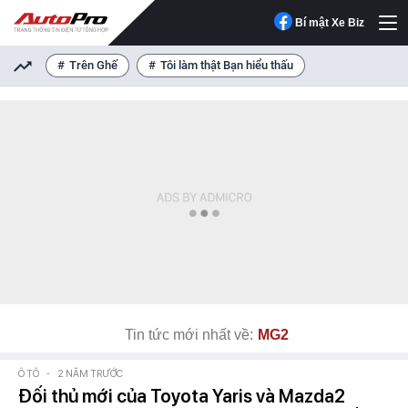
Bí mật Xe Biz
Trên Ghế
Tôi làm thật Bạn hiểu thấu
Tin tức mới nhất về:
MG2
Ô TÔ
-
2 NĂM TRƯỚC
Đối thủ mới của Toyota Yaris và Mazda2