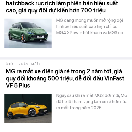
hatchback rục rịch làm phiên bản hiệu suất
cao, giá quy đổi dự kiến hơn 700 triệu
MG đang mong muốn mở rộng đội
hình xe hiệu suất cao hiện chỉ có
MG4 XPower hút khách và MG3 có…
Ô TÔ
-
2 NĂM TRƯỚC
MG ra mắt xe điện giá rẻ trong 2 năm tới, giá
quy đổi khoảng 500 triệu, dễ đối đầu VinFast
VF 5 Plus
Ngay sau khi ra mắt MG3 đời mới, MG
đã hé lộ tham vọng làm xe rẻ hơn nữa
ra mắt trong năm 2025.