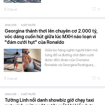
0
Chia sẻ
XEM CHƠI
-
4 GIỜ TRƯỚC
Georgina thảnh thơi lên chuyên cơ 2.000 tỷ,
vóc dáng cuốn hút giữa lúc MXH náo loạn vì
"đám cưới hụt" của Ronaldo
Giữa lúc hàng nghìn người hâm mộ
từng đổ ra đường chờ đám cưới
được đồn đoán của Cristiano
Ronaldo và Georgina Rodriguez,…
0
Chia sẻ
XEM CHƠI
-
5 GIỜ TRƯỚC
Tường Linh nổi danh showbiz giờ chạy taxi