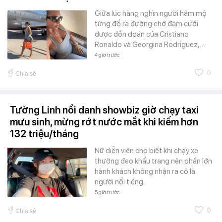
Giữa lúc hàng nghìn người hâm mộ
từng đổ ra đường chờ đám cưới
được đồn đoán của Cristiano
Ronaldo và Georgina Rodriguez,…
4 giờ trước
0
Chia sẻ
Tường Linh nổi danh showbiz giờ chạy taxi
mưu sinh, mừng rớt nước mắt khi kiếm hơn
132 triệu/tháng
Nữ diễn viên cho biết khi chạy xe
thường đeo khẩu trang nên phần lớn
hành khách không nhận ra cô là
người nổi tiếng.
5 giờ trước
0
Chia sẻ