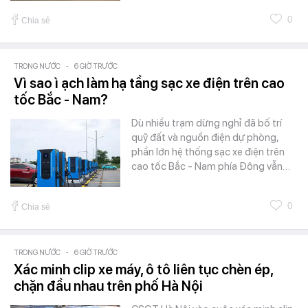
0
Chia sẻ
TRONG NƯỚC
-
6 GIỜ TRƯỚC
Vì sao ì ạch làm hạ tầng sạc xe điện trên cao
tốc Bắc - Nam?
Dù nhiều trạm dừng nghỉ đã bố trí
quỹ đất và nguồn điện dự phòng,
phần lớn hệ thống sạc xe điện trên
cao tốc Bắc - Nam phía Đông vẫn…
0
Chia sẻ
TRONG NƯỚC
-
6 GIỜ TRƯỚC
Xác minh clip xe máy, ô tô liên tục chèn ép,
chặn đầu nhau trên phố Hà Nội