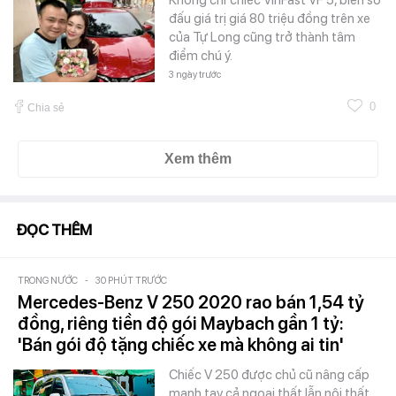
Không chỉ chiếc VinFast VF 5, biển số
đấu giá trị giá 80 triệu đồng trên xe
của Tự Long cũng trở thành tâm
điểm chú ý.
3 ngày trước
0
Chia sẻ
Xem thêm
ĐỌC THÊM
TRONG NƯỚC
-
30 PHÚT TRƯỚC
Mercedes-Benz V 250 2020 rao bán 1,54 tỷ
đồng, riêng tiền độ gói Maybach gần 1 tỷ:
'Bán gói độ tặng chiếc xe mà không ai tin'
Chiếc V 250 được chủ cũ nâng cấp
mạnh tay cả ngoại thất lẫn nội thất,