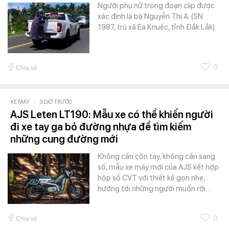
Người phụ nữ trong đoạn clip được
xác định là bà Nguyễn Thị A. (SN
1987, trú xã Ea Knuếc, tỉnh Đắk Lắk).
0
Chia sẻ
XE MÁY
-
3 GIỜ TRƯỚC
AJS Leten LT190: Mẫu xe có thể khiến người
đi xe tay ga bỏ đường nhựa để tìm kiếm
những cung đường mới
Không cần côn tay, không cần sang
số, mẫu xe máy mới của AJS kết hợp
hộp số CVT với thiết kế gọn nhẹ,
hướng tới những người muốn rời…
0
Chia sẻ