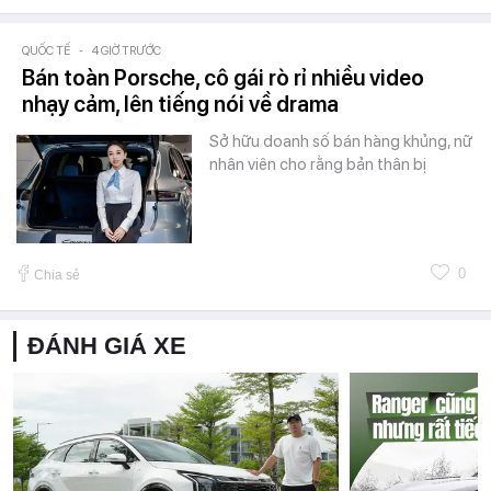
QUỐC TẾ
-
4 GIỜ TRƯỚC
Bán toàn Porsche, cô gái rò rỉ nhiều video
nhạy cảm, lên tiếng nói về drama
Sở hữu doanh số bán hàng khủng, nữ
nhân viên cho rằng bản thân bị
0
Chia sẻ
ĐÁNH GIÁ XE