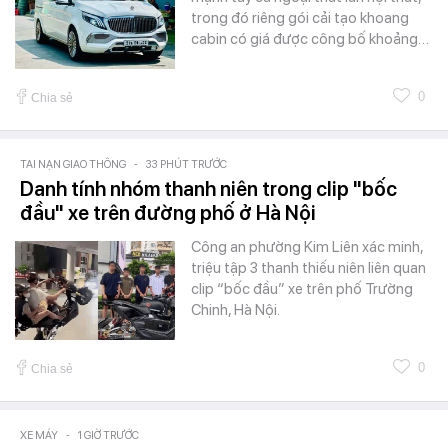
trong đó riêng gói cải tạo khoang
cabin có giá được công bố khoảng…
0
Chia sẻ
TAI NẠN GIAO THÔNG
-
33 PHÚT TRƯỚC
Danh tính nhóm thanh niên trong clip "bốc
đầu" xe trên đường phố ở Hà Nội
Công an phường Kim Liên xác minh,
triệu tập 3 thanh thiếu niên liên quan
clip “bốc đầu” xe trên phố Trường
Chinh, Hà Nội.
0
Chia sẻ
XE MÁY
-
1 GIỜ TRƯỚC