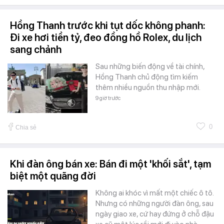
Hồng Thanh trước khi tụt dốc không phanh:
Đi xe hơi tiền tỷ, đeo đồng hồ Rolex, du lịch
sang chảnh
Sau những biến động về tài chính,
Hồng Thanh chủ động tìm kiếm
thêm nhiều nguồn thu nhập mới.
9 giờ trước
0
Chia sẻ
Khi đàn ông bán xe: Bán đi một 'khối sắt', tạm
biệt một quãng đời
Không ai khóc vì mất một chiếc ô tô.
Nhưng có những người đàn ông, sau
ngày giao xe, cứ hay đứng ở chỗ đậu