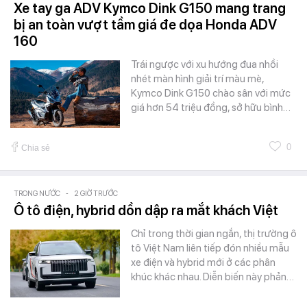
Xe tay ga ADV Kymco Dink G150 mang trang
bị an toàn vượt tầm giá đe dọa Honda ADV
160
Trái ngược với xu hướng đua nhồi
nhét màn hình giải trí màu mè,
Kymco Dink G150 chào sân với mức
giá hơn 54 triệu đồng, sở hữu bình…
0
Chia sẻ
TRONG NƯỚC
-
2 GIỜ TRƯỚC
Ô tô điện, hybrid dồn dập ra mắt khách Việt
Chỉ trong thời gian ngắn, thị trường ô
tô Việt Nam liên tiếp đón nhiều mẫu
xe điện và hybrid mới ở các phân
khúc khác nhau. Diễn biến này phản…