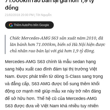
71.000km rao bán lại giá hơn 1,9 tỷ
đồng
21/02/2018 20:00 PM
| Tới Nguyễn
Thêm AutoPro trên Google
Chiếc Mercedes-AMG S63 sản xuất năm 2010, đã
lăn bánh hơn 71.000km, biển số Hà Nội hiện được
chủ nhân rao bán lại với giá hơn 1,9 tỷ đồng.
Mercedes-AMG S63 chính là mẫu sedan hạng
sang hiệu xuất cao đình đám tại thị trường Việt
Nam. Được phát triển từ dòng S-Class sang trọng
và đẳng cấp, S63 AMG được bổ sung thêm khối
động cơ mạnh mẽ giúp mẫu xe này trở nên đáng
để sở hữu hơn. Thế hệ cũ của Mercedes-AMG
S63 được đưa về Việt Nam khá nhiều tuy nhiên