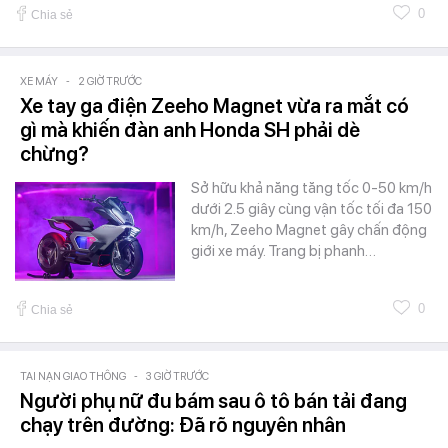
0
Chia sẻ
XE MÁY
-
2 GIỜ TRƯỚC
Xe tay ga điện Zeeho Magnet vừa ra mắt có
gì mà khiến đàn anh Honda SH phải dè
chừng?
Sở hữu khả năng tăng tốc 0-50 km/h
dưới 2.5 giây cùng vận tốc tối đa 150
km/h, Zeeho Magnet gây chấn động
giới xe máy. Trang bị phanh…
0
Chia sẻ
TAI NẠN GIAO THÔNG
-
3 GIỜ TRƯỚC
Người phụ nữ đu bám sau ô tô bán tải đang
chạy trên đường: Đã rõ nguyên nhân