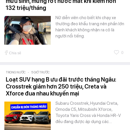
mưu sinh, mừng rớt nước mắt khi kiếm hơn
132 triệu/tháng
Nữ diễn viên cho biết khi chạy xe
thường đeo khẩu trang nên phần lớn
hành khách không nhận ra cô là
người nổi tiếng.
0
Chia sẻ
TRONG NƯỚC
-
5 GIỜ TRƯỚC
Loạt SUV hạng B ưu đãi trước tháng Ngâu:
Crosstrek giảm hơn 250 triệu, Creta và
Xforce đua nhau khuyến mại
Subaru Crosstrek, Hyundai Creta,
Omoda C5, Mitsubishi Xforce,
Toyota Yaris Cross và Honda HR-V
đều đang được áp dụng các…