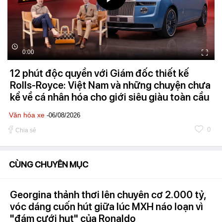
0:00
12 phút độc quyền với Giám đốc thiết kế
Rolls-Royce: Việt Nam và những chuyện chưa
kể về cá nhân hóa cho giới siêu giàu toàn cầu
Văn hóa xe
-06/08/2026
0
Chia sẻ
CÙNG CHUYÊN MỤC
Georgina thảnh thơi lên chuyên cơ 2.000 tỷ,
vóc dáng cuốn hút giữa lúc MXH náo loạn vì
"đám cưới hụt" của Ronaldo