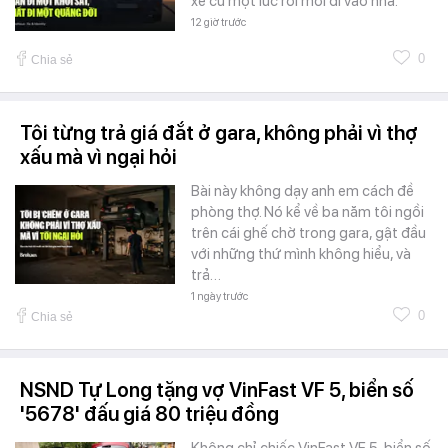
xe cũ một lúc rồi mới đi vào nhà.
12 giờ trước
0
Chia sẻ
Tôi từng trả giá đắt ở gara, không phải vì thợ
xấu mà vì ngại hỏi
Bài này không dạy anh em cách đề
phòng thợ. Nó kể về ba năm tôi ngồi
trên cái ghế chờ trong gara, gật đầu
với những thứ mình không hiểu, và
trả…
1 ngày trước
0
Chia sẻ
NSND Tự Long tặng vợ VinFast VF 5, biển số
'5678' đấu giá 80 triệu đồng