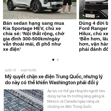
Bán sedan hạng sang mua
Dùng 4 đời bá
Kia Sportage HEV, chủ xe
Ford Ranger 
chia sẻ: ‘Nội thất rộng, chở
Hilux, chủ xe 
gia đình 300-500km/ngày
‘Bền hơn, lâu 
vẫn thoải mái, đi phố như
hơn, vận hàn
xe điện’
phải đánh đổi
QUỐC TẾ
-
4 GIỜ TRƯỚC
Mỹ quyết chặn xe điện Trung Quốc, nhưng lý
do này có thể khiến Washington phải đổi ý
Áp lực có thể gia tăng khi người tiêu
dùng tại hai thị trường láng giềng là
Mexico và Canada ngày càng ưa
chuộng xe điện Trung Quốc.