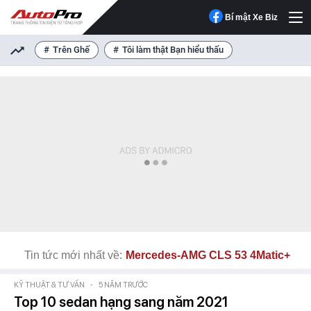
Bí mật Xe Biz
Trên Ghế
Tôi làm thật Bạn hiểu thấu
Tin tức mới nhất về:
Mercedes-AMG CLS 53 4Matic+
KỸ THUẬT & TƯ VẤN
-
5 NĂM TRƯỚC
Top 10 sedan hạng sang năm 2021