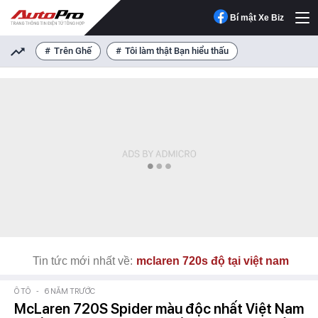
Bí mật Xe Biz
Trên Ghế
Tôi làm thật Bạn hiểu thấu
Tin tức mới nhất về:
mclaren 720s độ tại việt nam
Ô TÔ
-
6 NĂM TRƯỚC
McLaren 720S Spider màu độc nhất Việt Nam