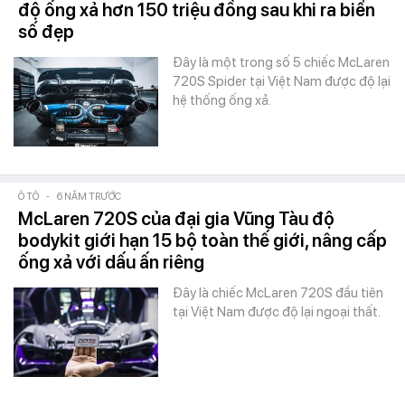
độ ống xả hơn 150 triệu đồng sau khi ra biển
số đẹp
Đây là một trong số 5 chiếc McLaren
720S Spider tại Việt Nam được độ lại
hệ thống ống xả.
Ô TÔ
-
6 NĂM TRƯỚC
McLaren 720S của đại gia Vũng Tàu độ
bodykit giới hạn 15 bộ toàn thế giới, nâng cấp
ống xả với dấu ấn riêng
Đây là chiếc McLaren 720S đầu tiên
tại Việt Nam được độ lại ngoại thất.