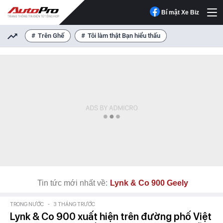
Bí mật Xe Biz
Trên Ghế
Tôi làm thật Bạn hiểu thấu
Tin tức mới nhất về:
Lynk & Co 900 Geely
TRONG NƯỚC
-
3 THÁNG TRƯỚC
Lynk & Co 900 xuất hiện trên đường phố Việt