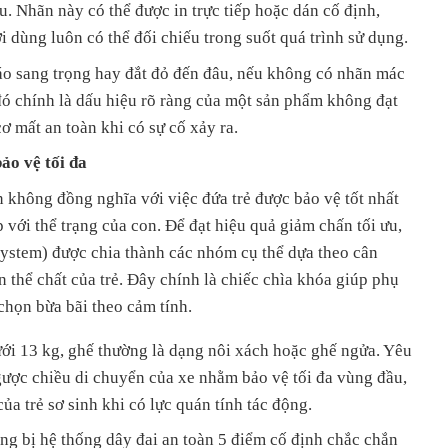
u. Nhãn này có thể được in trực tiếp hoặc dán cố định,
i dùng luôn có thể đối chiếu trong suốt quá trình sử dụng.
o sang trọng hay đắt đỏ đến đâu, nếu không có nhãn mác
 đó chính là dấu hiệu rõ ràng của một sản phẩm không đạt
ơ mất an toàn khi có sự cố xảy ra.
ảo vệ tối đa
n không đồng nghĩa với việc đứa trẻ được bảo vệ tốt nhất
với thể trạng của con. Để đạt hiệu quả giảm chấn tối ưu,
System) được chia thành các nhóm cụ thể dựa theo cân
n thể chất của trẻ. Đây chính là chiếc chìa khóa giúp phụ
chọn bừa bãi theo cảm tính.
ưới 13 kg, ghế thường là dạng nôi xách hoặc ghế ngửa. Yêu
gược chiều di chuyển của xe nhằm bảo vệ tối đa vùng đầu,
ủa trẻ sơ sinh khi có lực quán tính tác động.
ng bị hệ thống dây đai an toàn 5 điểm cố định chắc chắn