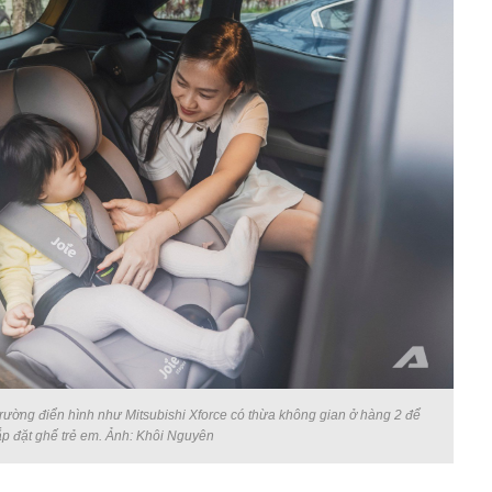
trường điển hình như Mitsubishi Xforce có thừa không gian ở hàng 2 để
ắp đặt ghế trẻ em. Ảnh: Khôi Nguyên