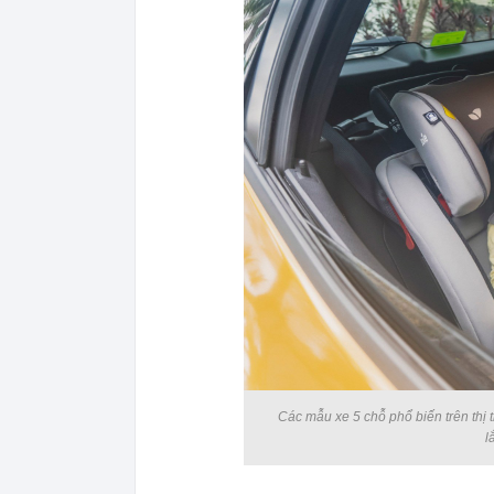
Các mẫu xe 5 chỗ phổ biến trên thị 
l