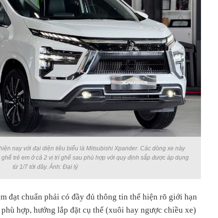
iện nay với đại diện tiêu biểu là Mitsubishi Xpander. Các dòng xe này
t ghế trẻ em ở cả 2 vị trí ghế sau phù hợp với quy định sắp được áp dụng
từ 1/7 tới đây. Ảnh: Đại lý
 đạt chuẩn phải có đầy đủ thông tin thể hiện rõ giới hạn
 phù hợp, hướng lắp đặt cụ thể (xuôi hay ngược chiều xe)