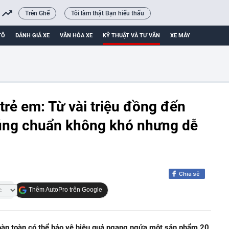
Trên Ghế
Tôi làm thật Bạn hiểu thấu
TÔ
ĐÁNH GIÁ XE
VĂN HÓA XE
KỸ THUẬT VÀ TƯ VẤN
XE MÁY
 trẻ em: Từ vài triệu đồng đến
đúng chuẩn không khó nhưng dễ
Chia sẻ
Thêm AutoPro trên Google
hoàn toàn có thể bảo vệ hiệu quả ngang ngửa một sản phẩm 20