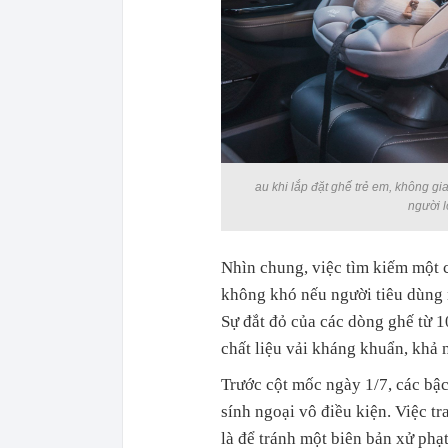
au khi lắp đặt ghế trẻ em, không gi
người 
Nhìn chung, việc tìm kiếm một c
không khó nếu người tiêu dùng n
Sự đắt đỏ của các dòng ghế từ 1
chất liệu vải kháng khuẩn, khả 
Trước cột mốc ngày 1/7, các bậc
sính ngoại vô điều kiện. Việc t
là để tránh một biên bản xử ph