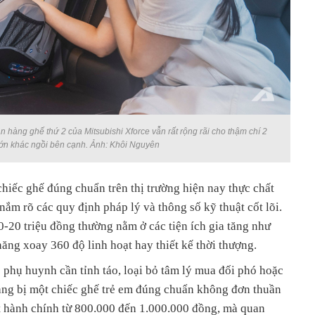
an hàng ghế thứ 2 của Mitsubishi Xforce vẫn rất rộng rãi cho thậm chí 2
lớn khác ngồi bên cạnh. Ảnh: Khôi Nguyên
hiếc ghế đúng chuẩn trên thị trường hiện nay thực chất
ắm rõ các quy định pháp lý và thông số kỹ thuật cốt lõi.
0-20 triệu đồng thường nằm ở các tiện ích gia tăng như
năng xoay 360 độ linh hoạt hay thiết kế thời thượng.
 phụ huynh cần tỉnh táo, loại bỏ tâm lý mua đối phó hoặc
rang bị một chiếc ghế trẻ em đúng chuẩn không đơn thuần
ạt hành chính từ 800.000 đến 1.000.000 đồng, mà quan