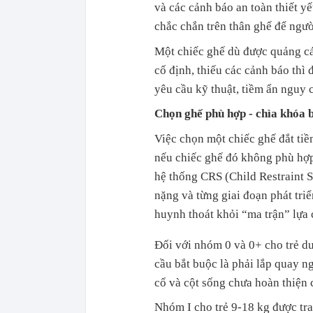
và các cảnh báo an toàn thiết yế
chắc chắn trên thân ghế để ngườ
Một chiếc ghế dù được quảng cá
cố định, thiếu các cảnh báo thì
yêu cầu kỹ thuật, tiềm ẩn nguy c
Chọn ghế phù hợp - chìa khóa b
Việc chọn một chiếc ghế đắt tiề
nếu chiếc ghế đó không phù hợp 
hệ thống CRS (Child Restraint 
nặng và từng giai đoạn phát triể
huynh thoát khỏi “ma trận” lựa 
Đối với nhóm 0 và 0+ cho trẻ d
cầu bắt buộc là phải lắp quay n
cổ và cột sống chưa hoàn thiện c
Nhóm I cho trẻ 9-18 kg được tra