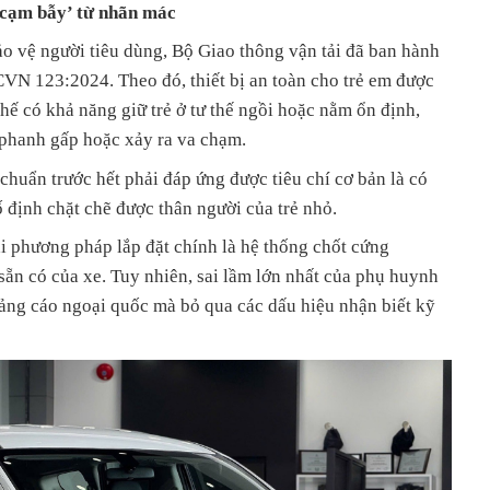
‘cạm bẫy’ từ nhãn mác
bảo vệ người tiêu dùng, Bộ Giao thông vận tải đã ban hành
VN 123:2024. Theo đó, thiết bị an toàn cho trẻ em được
ghế có khả năng giữ trẻ ở tư thế ngồi hoặc nằm ổn định,
 phanh gấp hoặc xảy ra va chạm.
chuẩn trước hết phải đáp ứng được tiêu chí cơ bản là có
ố định chặt chẽ được thân người của trẻ nhỏ.
ai phương pháp lắp đặt chính là hệ thống chốt cứng
ẵn có của xe. Tuy nhiên, sai lầm lớn nhất của phụ huynh
uảng cáo ngoại quốc mà bỏ qua các dấu hiệu nhận biết kỹ