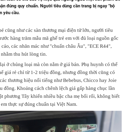
ận đúng quy chuẩn. Người tiêu dùng cần trang bị ngay "bộ
ẩn yêu cầu.
é cũng như các sàn thương mại điện tử lớn, người tiêu
rước hàng trăm mẫu mã ghế trẻ em với đủ loại nguồn gốc
ng cáo, các nhãn mác như "chuẩn châu Âu", "ECE R44",
nhằm thu hút lòng tin.
lại ở chủng loại mà còn nằm ở giá bán. Phụ huynh có thể
ế giá rẻ chỉ từ 1-2 triệu đồng, nhưng đồng thời cũng có
các thương hiệu nổi tiếng như Bebebus, Chicco hay Joie
ệu đồng. Khoảng cách chênh lệch giá gấp hàng chục lần
ật phương Tây khiến nhiều bậc cha mẹ bối rối, không biết
ẻ em thực sự đúng chuẩn tại Việt Nam.