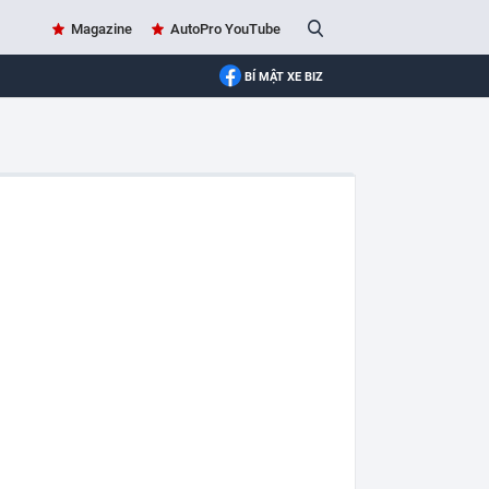
Magazine
AutoPro YouTube
BÍ MẬT XE BIZ