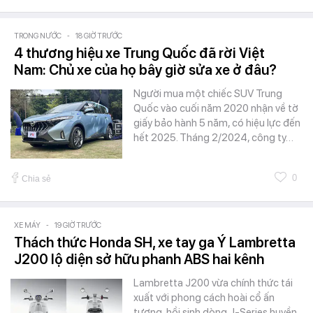
TRONG NƯỚC
-
18 GIỜ TRƯỚC
4 thương hiệu xe Trung Quốc đã rời Việt
Nam: Chủ xe của họ bây giờ sửa xe ở đâu?
Người mua một chiếc SUV Trung
Quốc vào cuối năm 2020 nhận về tờ
giấy bảo hành 5 năm, có hiệu lực đến
hết 2025. Tháng 2/2024, công ty…
0
Chia sẻ
XE MÁY
-
19 GIỜ TRƯỚC
Thách thức Honda SH, xe tay ga Ý Lambretta
J200 lộ diện sở hữu phanh ABS hai kênh
Lambretta J200 vừa chính thức tái
xuất với phong cách hoài cổ ấn
tượng, hồi sinh dòng J-Series huyền