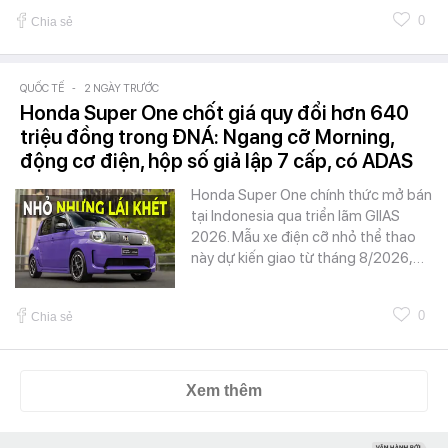
0
Chia sẻ
QUỐC TẾ
-
2 NGÀY TRƯỚC
Honda Super One chốt giá quy đổi hơn 640
triệu đồng trong ĐNÁ: Ngang cỡ Morning,
động cơ điện, hộp số giả lập 7 cấp, có ADAS
Honda Super One chính thức mở bán
tại Indonesia qua triển lãm GIIAS
2026. Mẫu xe điện cỡ nhỏ thể thao
này dự kiến giao từ tháng 8/2026,…
0
Chia sẻ
Xem thêm