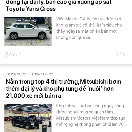
đồng tại đại lý, bản cao giá xuống áp sát
Toyota Yaris Cross
Việc Mazda CX-5 liên tục được xả
kho, giảm giá có thể là tín hiệu cho
thấy ngày ra mắt phiên bản mới
không còn quá xa.
0
Chia sẻ
TRONG NƯỚC
-
1 NGÀY TRƯỚC
Nằm trong top 4 thị trường, Mitsubishi bơm
thêm đại lý và kho phụ tùng để ‘nuôi’ hơn
21.000 xe mới bán ra
Khi dịch vụ sau bán hàng ngày càng
được người mua xe quan tâm,
Mitsubishi Motors Việt Nam tiếp tục
mở rộng hệ thống phân phối lên 76…