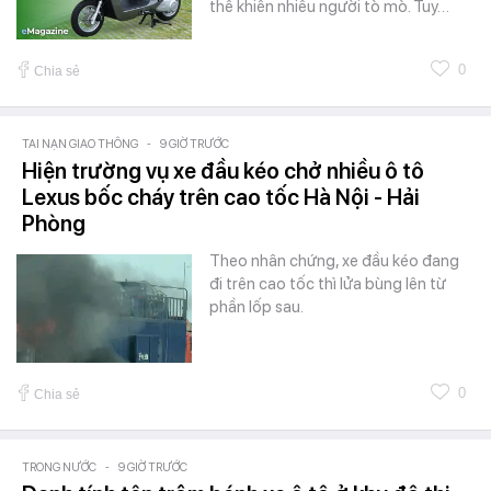
thể khiến nhiều người tò mò. Tuy…
0
Chia sẻ
TAI NẠN GIAO THÔNG
-
9 GIỜ TRƯỚC
Hiện trường vụ xe đầu kéo chở nhiều ô tô
Lexus bốc cháy trên cao tốc Hà Nội - Hải
Phòng
Theo nhân chứng, xe đầu kéo đang
đi trên cao tốc thì lửa bùng lên từ
phần lốp sau.
0
Chia sẻ
TRONG NƯỚC
-
9 GIỜ TRƯỚC