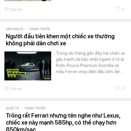
0
Chia sẻ
VĂN HÓA XE
-
1 NGÀY TRƯỚC
Người đầu tiên khen một chiếc xe thường
không phải dân chơi xe
Trong vài tháng gần đây, hai chiếc xe
gây tranh cãi bậc nhất ngành ô tô là
Rolls-Royce Phantom Scintilla và
mẫu Ferrari chạy điện đầu tiên, lần…
0
Chia sẻ
QUỐC TẾ
-
1 NGÀY TRƯỚC
Trông rất Ferrari nhưng tên nghe như Lexus,
chiếc xe này mạnh 585hp, có thể chạy hơn
850km/sạc