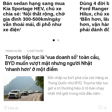
Bán sedan hạng sang mua
Dùng 4 đời bá
Kia Sportage HEV, chủ xe
Ford Ranger 
chia sẻ: ‘Nội thất rộng, chở
Hilux, chủ xe 
gia đình 300-500km/ngày
‘Bền hơn, lâu 
vẫn thoải mái, đi phố như
hơn, vận hàn
xe điện’
phải đánh đổi
TRONG NƯỚC
-
17 GIỜ TRƯỚC
Toyota tiếp tục là 'vua doanh số' toàn cầu,
BYD muốn vượt mặt nhưng người Nhật
'nhanh hơn' ở một điểm
Bất chấp sự bứt phá của các hãng xe
Trung Quốc như BYD, Toyota tiếp tục
giữ vị trí thương hiệu ô tô bán chạy
nhất thế giới trong nửa đầu năm…
0
Chia sẻ