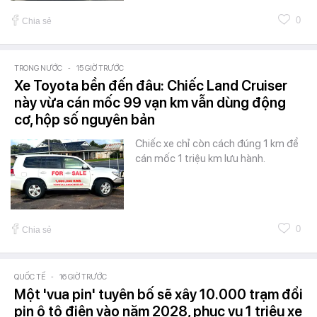
0
Chia sẻ
TRONG NƯỚC
-
15 GIỜ TRƯỚC
Xe Toyota bền đến đâu: Chiếc Land Cruiser
này vừa cán mốc 99 vạn km vẫn dùng động
cơ, hộp số nguyên bản
Chiếc xe chỉ còn cách đúng 1 km để
cán mốc 1 triệu km lưu hành.
0
Chia sẻ
QUỐC TẾ
-
16 GIỜ TRƯỚC
Một 'vua pin' tuyên bố sẽ xây 10.000 trạm đổi
pin ô tô điện vào năm 2028, phục vụ 1 triệu xe