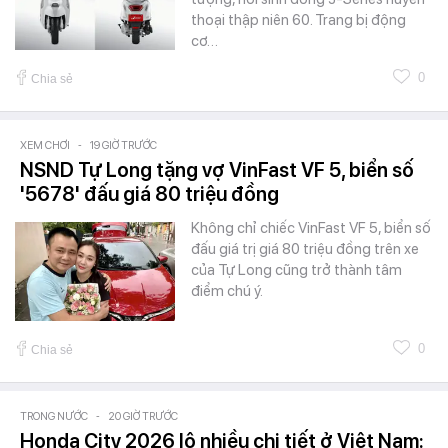
thoại thập niên 60. Trang bị động
cơ…
0
Chia sẻ
XEM CHƠI
-
19 GIỜ TRƯỚC
NSND Tự Long tặng vợ VinFast VF 5, biển số
'5678' đấu giá 80 triệu đồng
Không chỉ chiếc VinFast VF 5, biển số
đấu giá trị giá 80 triệu đồng trên xe
của Tự Long cũng trở thành tâm
điểm chú ý.
0
Chia sẻ
TRONG NƯỚC
-
20 GIỜ TRƯỚC
Honda City 2026 lộ nhiều chi tiết ở Việt Nam: