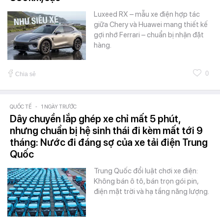
Luxeed RX – mẫu xe điện hợp tác
giữa Chery và Huawei mang thiết kế
gợi nhớ Ferrari – chuẩn bị nhận đặt
hàng.
0
Chia sẻ
QUỐC TẾ
-
1 NGÀY TRƯỚC
Dây chuyền lắp ghép xe chỉ mất 5 phút,
nhưng chuẩn bị hệ sinh thái đi kèm mất tới 9
tháng: Nước đi đáng sợ của xe tải điện Trung
Quốc
Trung Quốc đổi luật chơi xe điện:
Không bán ô tô, bán trọn gói pin,
điện mặt trời và hạ tầng năng lượng.