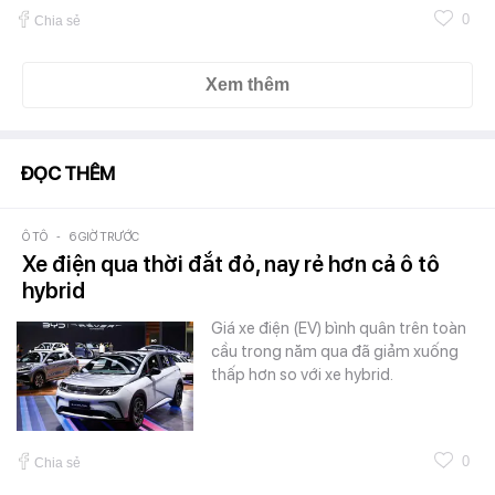
0
Chia sẻ
Xem thêm
ĐỌC THÊM
Ô TÔ
-
6 GIỜ TRƯỚC
Xe điện qua thời đắt đỏ, nay rẻ hơn cả ô tô
hybrid
Giá xe điện (EV) bình quân trên toàn
cầu trong năm qua đã giảm xuống
thấp hơn so với xe hybrid.
0
Chia sẻ