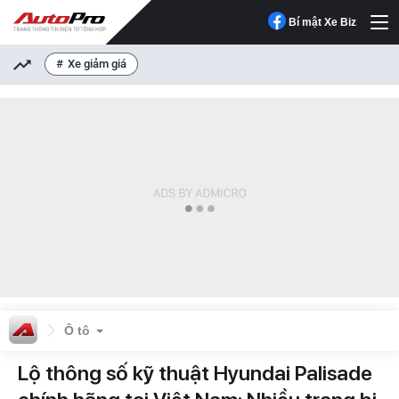
Bí mật Xe Biz
Xe giảm giá
Ô tô
Lộ thông số kỹ thuật Hyundai Palisade