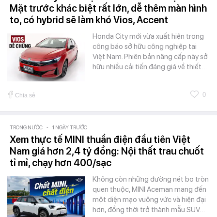
Mặt trước khác biệt rất lớn, dễ thêm màn hình
to, có hybrid sẽ làm khó Vios, Accent
Honda City mới vừa xuất hiện trong
công báo sở hữu công nghiệp tại
Việt Nam. Phiên bản nâng cấp này sở
hữu nhiều cải tiến đáng giá về thiết…
0
Chia sẻ
TRONG NƯỚC
-
1 NGÀY TRƯỚC
Xem thực tế MINI thuần điện đầu tiên Việt
Nam giá hơn 2,4 tỷ đồng: Nội thất trau chuốt
tỉ mỉ, chạy hơn 400/sạc
Không còn những đường nét bo tròn
quen thuộc, MINI Aceman mang đến
một diện mạo vuông vức và hiện đại
hơn, đồng thời trở thành mẫu SUV…