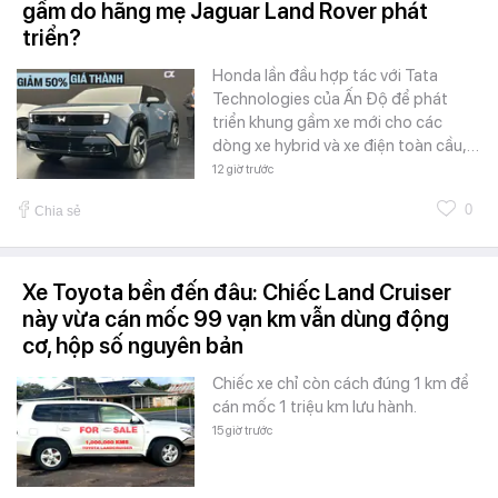
gầm do hãng mẹ Jaguar Land Rover phát
triển?
Honda lần đầu hợp tác với Tata
Technologies của Ấn Độ để phát
triển khung gầm xe mới cho các
dòng xe hybrid và xe điện toàn cầu,…
12 giờ trước
0
Chia sẻ
Xe Toyota bền đến đâu: Chiếc Land Cruiser
này vừa cán mốc 99 vạn km vẫn dùng động
cơ, hộp số nguyên bản
Chiếc xe chỉ còn cách đúng 1 km để
cán mốc 1 triệu km lưu hành.
15 giờ trước