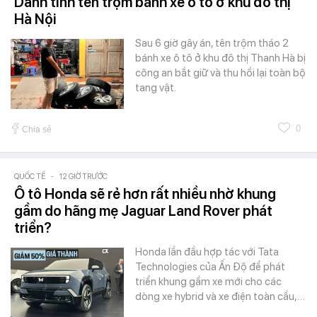
Danh tính tên trộm bánh xe ô tô ở khu đô thị
Hà Nội
Sau 6 giờ gây án, tên trộm tháo 2
bánh xe ô tô ở khu đô thị Thanh Hà bị
công an bắt giữ và thu hồi lại toàn bộ
tang vật.
0
Chia sẻ
QUỐC TẾ
-
12 GIỜ TRƯỚC
Ô tô Honda sẽ rẻ hơn rất nhiều nhờ khung
gầm do hãng mẹ Jaguar Land Rover phát
triển?
Honda lần đầu hợp tác với Tata
Technologies của Ấn Độ để phát
triển khung gầm xe mới cho các
dòng xe hybrid và xe điện toàn cầu,…