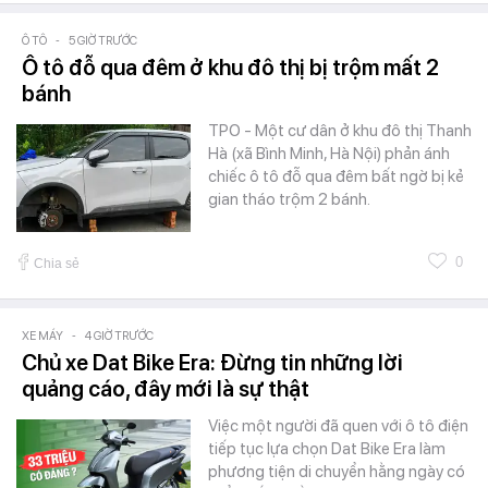
Ô TÔ
-
5 GIỜ TRƯỚC
Ô tô đỗ qua đêm ở khu đô thị bị trộm mất 2
bánh
TPO - Một cư dân ở khu đô thị Thanh
Hà (xã Bình Minh, Hà Nội) phản ánh
chiếc ô tô đỗ qua đêm bất ngờ bị kẻ
gian tháo trộm 2 bánh.
0
Chia sẻ
XE MÁY
-
4 GIỜ TRƯỚC
Chủ xe Dat Bike Era: Đừng tin những lời
quảng cáo, đây mới là sự thật
Việc một người đã quen với ô tô điện
tiếp tục lựa chọn Dat Bike Era làm
phương tiện di chuyển hằng ngày có