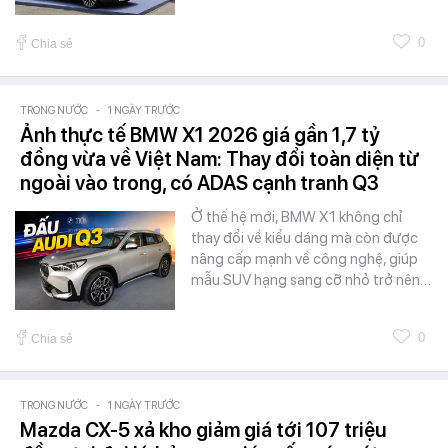
0
Chia sẻ
TRONG NƯỚC
-
1 NGÀY TRƯỚC
Ảnh thực tế BMW X1 2026 giá gần 1,7 tỷ
đồng vừa về Việt Nam: Thay đổi toàn diện từ
ngoài vào trong, có ADAS cạnh tranh Q3
Ở thế hệ mới, BMW X1 không chỉ
thay đổi về kiểu dáng mà còn được
nâng cấp mạnh về công nghệ, giúp
mẫu SUV hạng sang cỡ nhỏ trở nên…
0
Chia sẻ
TRONG NƯỚC
-
1 NGÀY TRƯỚC
Mazda CX-5 xả kho giảm giá tới 107 triệu