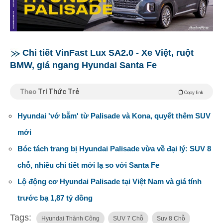
Chi tiết VinFast Lux SA2.0 - Xe Việt, ruột
BMW, giá ngang Hyundai Santa Fe
Theo
Trí Thức Trẻ
Copy link
Hyundai 'vớ bẫm' từ Palisade và Kona, quyết thêm SUV
mới
Bóc tách trang bị Hyundai Palisade vừa về đại lý: SUV 8
chỗ, nhiều chi tiết mới lạ so với Santa Fe
Lộ động cơ Hyundai Palisade tại Việt Nam và giá tính
trước bạ 1,87 tỷ đồng
Tags:
Hyundai Thành Công
SUV 7 Chỗ
Suv 8 Chỗ