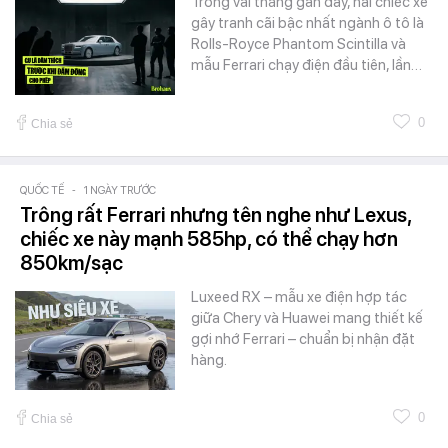
Trong vài tháng gần đây, hai chiếc xe
gây tranh cãi bậc nhất ngành ô tô là
Rolls-Royce Phantom Scintilla và
mẫu Ferrari chạy điện đầu tiên, lần…
0
Chia sẻ
QUỐC TẾ
-
1 NGÀY TRƯỚC
Trông rất Ferrari nhưng tên nghe như Lexus,
chiếc xe này mạnh 585hp, có thể chạy hơn
850km/sạc
Luxeed RX – mẫu xe điện hợp tác
giữa Chery và Huawei mang thiết kế
gợi nhớ Ferrari – chuẩn bị nhận đặt
hàng.
0
Chia sẻ