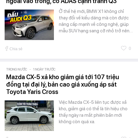
ngoài vào trong, có ADAS cạnh tranh Q3
Ở thế hệ mới, BMW X1 không chỉ
thay đổi về kiểu dáng mà còn được
nâng cấp mạnh về công nghệ, giúp
mẫu SUV hạng sang cỡ nhỏ trở nên…
0
Chia sẻ
TRONG NƯỚC
-
1 NGÀY TRƯỚC
Mazda CX-5 xả kho giảm giá tới 107 triệu
đồng tại đại lý, bản cao giá xuống áp sát
Toyota Yaris Cross
Việc Mazda CX-5 liên tục được xả
kho, giảm giá có thể là tín hiệu cho
thấy ngày ra mắt phiên bản mới
không còn quá xa.