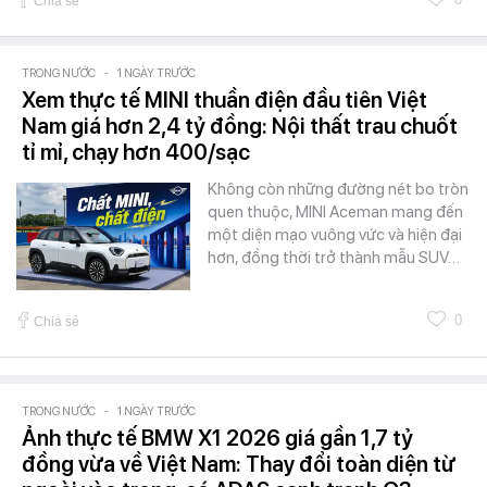
Chia sẻ
TRONG NƯỚC
-
1 NGÀY TRƯỚC
Xem thực tế MINI thuần điện đầu tiên Việt
Nam giá hơn 2,4 tỷ đồng: Nội thất trau chuốt
tỉ mỉ, chạy hơn 400/sạc
Không còn những đường nét bo tròn
quen thuộc, MINI Aceman mang đến
một diện mạo vuông vức và hiện đại
hơn, đồng thời trở thành mẫu SUV…
0
Chia sẻ
TRONG NƯỚC
-
1 NGÀY TRƯỚC
Ảnh thực tế BMW X1 2026 giá gần 1,7 tỷ
đồng vừa về Việt Nam: Thay đổi toàn diện từ