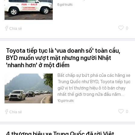
8 giờ trước
0
Chia sẻ
Toyota tiếp tục là 'vua doanh số' toàn cầu,
BYD muốn vượt mặt nhưng người Nhật
'nhanh hơn' ở một điểm
Bất chấp sự bứt phá của các hãng xe
Trung Quốc như BYD, Toyota tiếp tục
giữ vị trí thương hiệu ô tô bán chạy
nhất thế giới trong nửa đầu năm…
10 giờ trước
0
Chia sẻ
4 thương hiệu xe Trung Quốc đã rời Việt