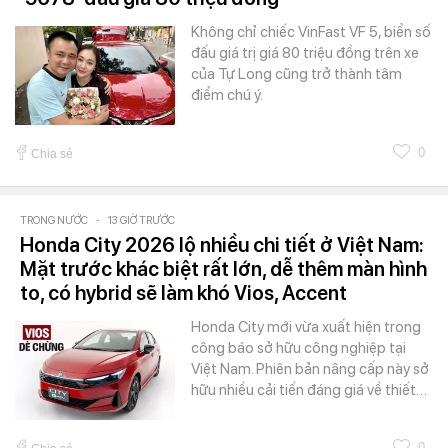
Không chỉ chiếc VinFast VF 5, biển số
đấu giá trị giá 80 triệu đồng trên xe
của Tự Long cũng trở thành tâm
điểm chú ý.
0
Chia sẻ
TRONG NƯỚC
-
13 GIỜ TRƯỚC
Honda City 2026 lộ nhiều chi tiết ở Việt Nam:
Mặt trước khác biệt rất lớn, dễ thêm màn hình
to, có hybrid sẽ làm khó Vios, Accent
Honda City mới vừa xuất hiện trong
công báo sở hữu công nghiệp tại
Việt Nam. Phiên bản nâng cấp này sở
hữu nhiều cải tiến đáng giá về thiết…
0