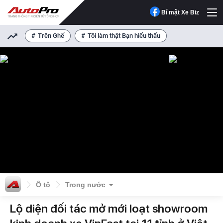
Bí mật Xe Biz
Trên Ghế
Tôi làm thật Bạn hiểu thấu
Ô tô
Trong nước
Lộ diện đối tác mở mới loạt showroom