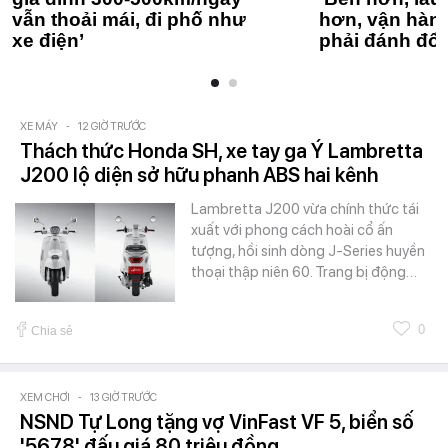
vẫn thoải mái, đi phố như
hơn, vận hàn
xe điện’
phải đánh đổi
XE MÁY
-
12 GIỜ TRƯỚC
Thách thức Honda SH, xe tay ga Ý Lambretta
J200 lộ diện sở hữu phanh ABS hai kênh
Lambretta J200 vừa chính thức tái
xuất với phong cách hoài cổ ấn
tượng, hồi sinh dòng J-Series huyền
thoại thập niên 60. Trang bị động…
0
Chia sẻ
XEM CHƠI
-
13 GIỜ TRƯỚC
NSND Tự Long tặng vợ VinFast VF 5, biển số
'5678' đấu giá 80 triệu đồng