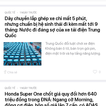
QUỐC TẾ
-
1 NGÀY TRƯỚC
Dây chuyền lắp ghép xe chỉ mất 5 phút,
nhưng chuẩn bị hệ sinh thái đi kèm mất tới 9
tháng: Nước đi đáng sợ của xe tải điện Trung
Quốc
Trung Quốc đổi luật chơi xe điện:
Không bán ô tô, bán trọn gói pin,
điện mặt trời và hạ tầng năng lượng.
0
Chia sẻ
QUỐC TẾ
-
1 NGÀY TRƯỚC
Honda Super One chốt giá quy đổi hơn 640
triệu đồng trong ĐNÁ: Ngang cỡ Morning,
động cơ điện, hộp số giả lập 7 cấp, có ADAS