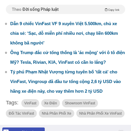
Theo
Đời sống Pháp luật
Copy link
Dẫn 9 chiếc VinFast VF 9 xuyên Việt 5.500km, chủ xe
chia sẻ: ‘Sạc, đỗ miễn phí nhiều nơi, chạy liền 600km
không bã người’
Ông Trump đắc cử tổng thống là 'ác mộng' với ô tô điện
Mỹ? Tesla, Rivian, KIA, VinFast có cần lo lắng?
Tỷ phú Phạm Nhật Vượng từng tuyên bố 'tất cả' cho
VinFast, Vingroup đã đầu tư tổng cộng 2,6 tỷ USD vào
hãng xe điện này, cho vay thêm hơn 2 tỷ USD
Tags:
VinFast
Xe Điện
Showroom VinFast
Đối Tác VinFast
Nhà Phân Phối Xe
Nhà Phân Phối Xe VinFast