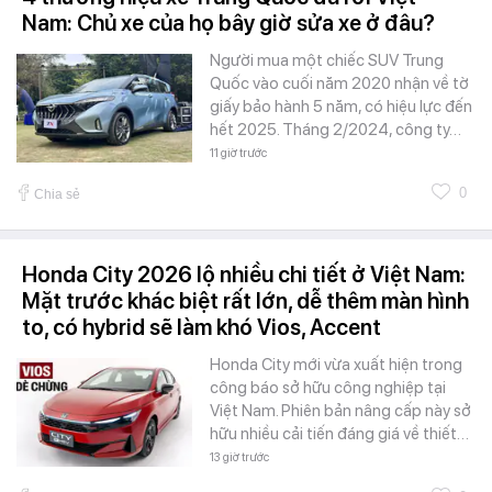
Nam: Chủ xe của họ bây giờ sửa xe ở đâu?
Người mua một chiếc SUV Trung
Quốc vào cuối năm 2020 nhận về tờ
giấy bảo hành 5 năm, có hiệu lực đến
hết 2025. Tháng 2/2024, công ty…
11 giờ trước
0
Chia sẻ
Honda City 2026 lộ nhiều chi tiết ở Việt Nam:
Mặt trước khác biệt rất lớn, dễ thêm màn hình
to, có hybrid sẽ làm khó Vios, Accent
Honda City mới vừa xuất hiện trong
công báo sở hữu công nghiệp tại
Việt Nam. Phiên bản nâng cấp này sở
hữu nhiều cải tiến đáng giá về thiết…
13 giờ trước