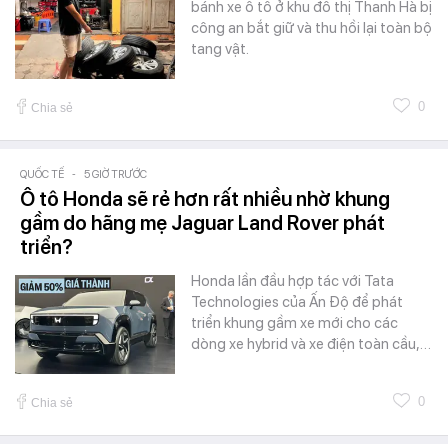
bánh xe ô tô ở khu đô thị Thanh Hà bị
công an bắt giữ và thu hồi lại toàn bộ
tang vật.
0
Chia sẻ
QUỐC TẾ
-
5 GIỜ TRƯỚC
Ô tô Honda sẽ rẻ hơn rất nhiều nhờ khung
gầm do hãng mẹ Jaguar Land Rover phát
triển?
Honda lần đầu hợp tác với Tata
Technologies của Ấn Độ để phát
triển khung gầm xe mới cho các
dòng xe hybrid và xe điện toàn cầu,…
0
Chia sẻ