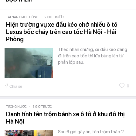
TAI NẠN GIAO THÔNG
-
2 GIỜ TRƯỚC
Hiện trường vụ xe đầu kéo chở nhiều ô tô
Lexus bốc cháy trên cao tốc Hà Nội - Hải
Phòng
Theo nhân chứng, xe đầu kéo đang
đi trên cao tốc thì lửa bùng lên từ
phần lốp sau.
0
Chia sẻ
TRONG NƯỚC
-
3 GIỜ TRƯỚC
Danh tính tên trộm bánh xe ô tô ở khu đô thị
Hà Nội
Sau 6 giờ gây án, tên trộm tháo 2