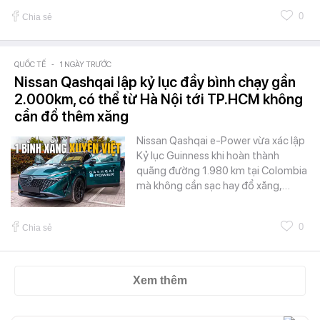
0
Chia sẻ
QUỐC TẾ
-
1 NGÀY TRƯỚC
Nissan Qashqai lập kỷ lục đầy bình chạy gần
2.000km, có thể từ Hà Nội tới TP.HCM không
cần đổ thêm xăng
Nissan Qashqai e-Power vừa xác lập
Kỷ lục Guinness khi hoàn thành
quãng đường 1.980 km tại Colombia
mà không cần sạc hay đổ xăng,…
0
Chia sẻ
Xem thêm