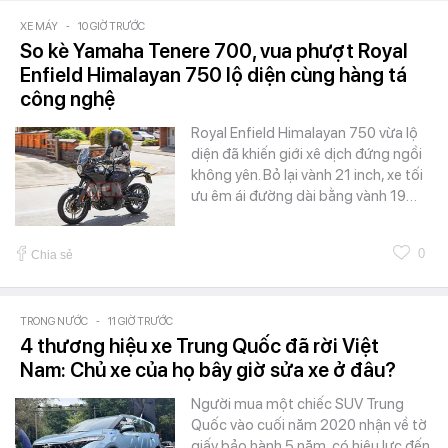
XE MÁY
-
10 GIỜ TRƯỚC
So kè Yamaha Tenere 700, vua phượt Royal
Enfield Himalayan 750 lộ diện cùng hàng tá
công nghệ
Royal Enfield Himalayan 750 vừa lộ
diện đã khiến giới xê dịch đứng ngồi
không yên. Bỏ lại vành 21 inch, xe tối
ưu êm ái đường dài bằng vành 19…
0
Chia sẻ
TRONG NƯỚC
-
11 GIỜ TRƯỚC
4 thương hiệu xe Trung Quốc đã rời Việt
Nam: Chủ xe của họ bây giờ sửa xe ở đâu?
Người mua một chiếc SUV Trung
Quốc vào cuối năm 2020 nhận về tờ
giấy bảo hành 5 năm, có hiệu lực đến