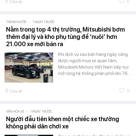
0
Chia sẻ
TRONG NƯỚC
-
1 NGÀY TRƯỚC
Nằm trong top 4 thị trường, Mitsubishi bơm
thêm đại lý và kho phụ tùng để ‘nuôi’ hơn
21.000 xe mới bán ra
Khi dịch vụ sau bán hàng ngày càng
được người mua xe quan tâm,
Mitsubishi Motors Việt Nam tiếp tục
mở rộng hệ thống phân phối lên 76…
0
Chia sẻ
VĂN HÓA XE
-
1 NGÀY TRƯỚC
Người đầu tiên khen một chiếc xe thường
không phải dân chơi xe