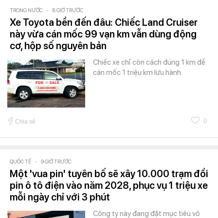
TRONG NƯỚC
-
8 GIỜ TRƯỚC
Xe Toyota bền đến đâu: Chiếc Land Cruiser
này vừa cán mốc 99 vạn km vẫn dùng động
cơ, hộp số nguyên bản
Chiếc xe chỉ còn cách đúng 1 km để
cán mốc 1 triệu km lưu hành.
0
Chia sẻ
QUỐC TẾ
-
9 GIỜ TRƯỚC
Một 'vua pin' tuyên bố sẽ xây 10.000 trạm đổi
pin ô tô điện vào năm 2028, phục vụ 1 triệu xe
mỗi ngày chỉ với 3 phút
Công ty này đang đặt mục tiêu vô