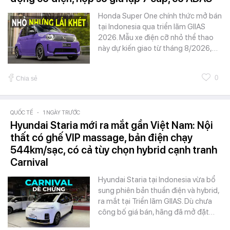
Honda Super One chính thức mở bán
tại Indonesia qua triển lãm GIIAS
2026. Mẫu xe điện cỡ nhỏ thể thao
này dự kiến giao từ tháng 8/2026,…
0
Chia sẻ
QUỐC TẾ
-
1 NGÀY TRƯỚC
Hyundai Staria mới ra mắt gần Việt Nam: Nội
thất có ghế VIP massage, bản điện chạy
544km/sạc, có cả tùy chọn hybrid cạnh tranh
Carnival
Hyundai Staria tại Indonesia vừa bổ
sung phiên bản thuần điện và hybrid,
ra mắt tại Triển lãm GIIAS. Dù chưa
công bố giá bán, hãng đã mở đặt…