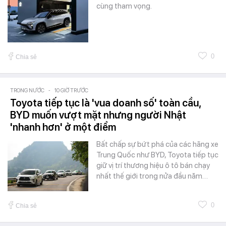
cùng tham vọng.
0
Chia sẻ
TRONG NƯỚC
-
10 GIỜ TRƯỚC
Toyota tiếp tục là 'vua doanh số' toàn cầu,
BYD muốn vượt mặt nhưng người Nhật
'nhanh hơn' ở một điểm
Bất chấp sự bứt phá của các hãng xe
Trung Quốc như BYD, Toyota tiếp tục
giữ vị trí thương hiệu ô tô bán chạy
nhất thế giới trong nửa đầu năm…
0
Chia sẻ