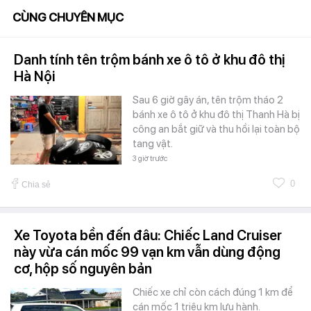
CÙNG CHUYÊN MỤC
Danh tính tên trộm bánh xe ô tô ở khu đô thị
Hà Nội
Sau 6 giờ gây án, tên trộm tháo 2
bánh xe ô tô ở khu đô thị Thanh Hà bị
công an bắt giữ và thu hồi lại toàn bộ
tang vật.
3 giờ trước
0
Chia sẻ
Xe Toyota bền đến đâu: Chiếc Land Cruiser
này vừa cán mốc 99 vạn km vẫn dùng động
cơ, hộp số nguyên bản
Chiếc xe chỉ còn cách đúng 1 km để
cán mốc 1 triệu km lưu hành.