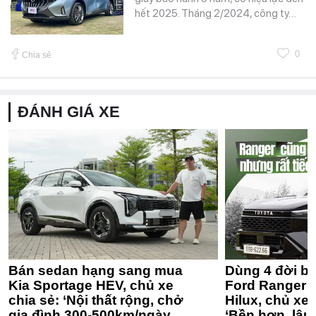
hết 2025. Tháng 2/2024, công ty…
0
Chia sẻ
ĐÁNH GIÁ XE
Bán sedan hạng sang mua
Dùng 4 đời bá
Kia Sportage HEV, chủ xe
Ford Ranger 
chia sẻ: ‘Nội thất rộng, chở
Hilux, chủ xe 
gia đình 300-500km/ngày
‘Bền hơn, lâu 