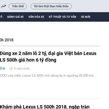
Trên Ghế
Tôi làm thật Bạn hiểu thấu
TÔ
ĐÁNH GIÁ XE
VĂN HÓA XE
KỸ THUẬT VÀ TƯ VẤN
XE MÁY
00h 2018
Dùng xe 2 năm lỗ 2 tỷ, đại gia Việt bán Lexus
LS 500h giá hơn 6 tỷ đồng
Ô tô
6 năm trước
ODO của chiếc Lexus LS 500h mới dừng lại ở ngưỡng 45.000 km.
Khám phá Lexus LS 500h 2018, ngập tràn