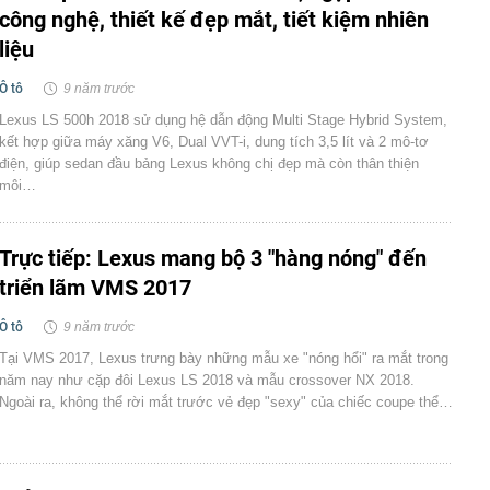
công nghệ, thiết kế đẹp mắt, tiết kiệm nhiên
liệu
Ô tô
9 năm trước
Lexus LS 500h 2018 sử dụng hệ dẫn động Multi Stage Hybrid System,
kết hợp giữa máy xăng V6, Dual VVT-i, dung tích 3,5 lít và 2 mô-tơ
điện, giúp sedan đầu bảng Lexus không chị đẹp mà còn thân thiện
môi…
Trực tiếp: Lexus mang bộ 3 "hàng nóng" đến
triển lãm VMS 2017
Ô tô
9 năm trước
Tại VMS 2017, Lexus trưng bày những mẫu xe "nóng hổi" ra mắt trong
năm nay như cặp đôi Lexus LS 2018 và mẫu crossover NX 2018.
Ngoài ra, không thể rời mắt trước vẻ đẹp "sexy" của chiếc coupe thể…