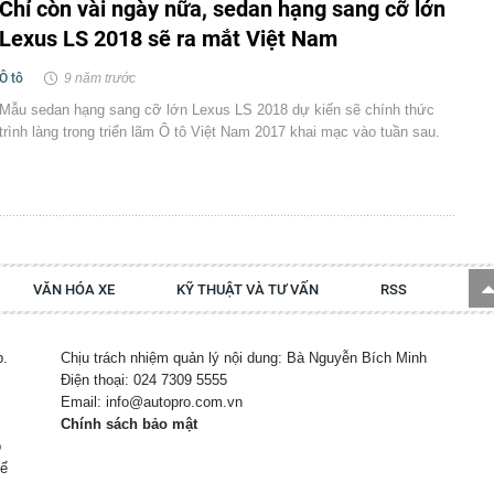
Chỉ còn vài ngày nữa, sedan hạng sang cỡ lớn
Lexus LS 2018 sẽ ra mắt Việt Nam
Ô tô
9 năm trước
Mẫu sedan hạng sang cỡ lớn Lexus LS 2018 dự kiến sẽ chính thức
trình làng trong triển lãm Ô tô Việt Nam 2017 khai mạc vào tuần sau.
VĂN HÓA XE
KỸ THUẬT VÀ TƯ VẤN
RSS
p.
Chịu trách nhiệm quản lý nội dung: Bà Nguyễn Bích Minh
Điện thoại: 024 7309 5555
Email: info@autopro.com.vn
Chính sách bảo mật
p
hể