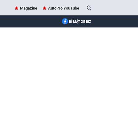
Magazine
AutoPro YouTube
BÍ MẬT XE BIZ