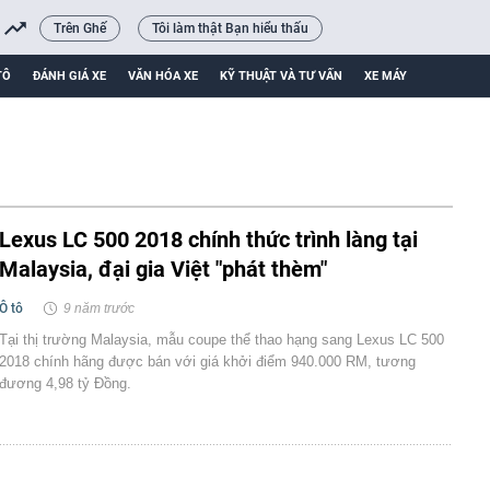
Trên Ghế
Tôi làm thật Bạn hiểu thấu
TÔ
ĐÁNH GIÁ XE
VĂN HÓA XE
KỸ THUẬT VÀ TƯ VẤN
XE MÁY
Lexus LC 500 2018 chính thức trình làng tại
Malaysia, đại gia Việt "phát thèm"
Ô tô
9 năm trước
Tại thị trường Malaysia, mẫu coupe thể thao hạng sang Lexus LC 500
2018 chính hãng được bán với giá khởi điểm 940.000 RM, tương
đương 4,98 tỷ Đồng.