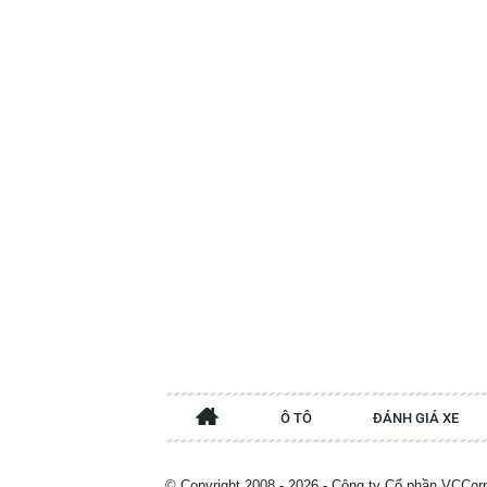
Ô TÔ
ĐÁNH GIÁ XE
© Copyright 2008 - 2026 - Công ty Cổ phần VCCor