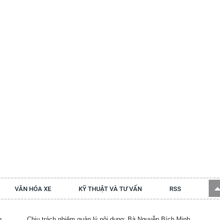
VĂN HÓA XE
KỸ THUẬT VÀ TƯ VẤN
RSS
p.
Chịu trách nhiệm quản lý nội dung: Bà Nguyễn Bích Minh