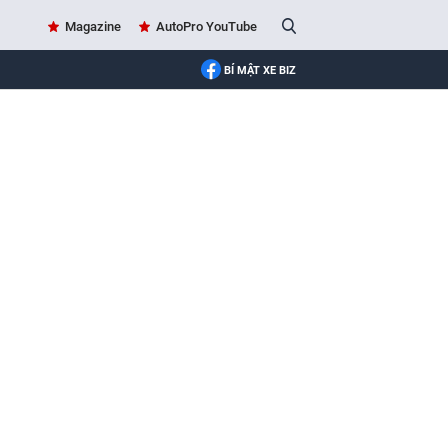
Magazine
AutoPro YouTube
BÍ MẬT XE BIZ