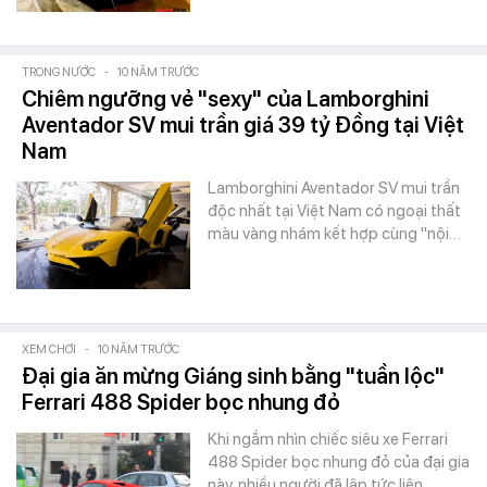
TRONG NƯỚC
-
10 NĂM TRƯỚC
Chiêm ngưỡng vẻ "sexy" của Lamborghini
Aventador SV mui trần giá 39 tỷ Đồng tại Việt
Nam
Lamborghini Aventador SV mui trần
độc nhất tại Việt Nam có ngoại thất
màu vàng nhám kết hợp cùng "nội…
XEM CHƠI
-
10 NĂM TRƯỚC
Đại gia ăn mừng Giáng sinh bằng "tuần lộc"
Ferrari 488 Spider bọc nhung đỏ
Khi ngắm nhìn chiếc siêu xe Ferrari
488 Spider bọc nhung đỏ của đại gia
này, nhiều người đã lập tức liên…