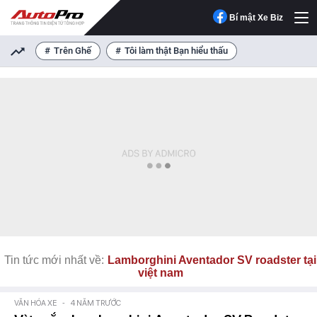
Bí mật Xe Biz
Trên Ghế
Tôi làm thật Bạn hiểu thấu
Tin tức mới nhất về:
Lamborghini Aventador SV roadster tại
việt nam
VĂN HÓA XE
-
4 NĂM TRƯỚC