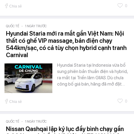
0
Chia sẻ
QUỐC TẾ
-
1 NGÀY TRƯỚC
Hyundai Staria mới ra mắt gần Việt Nam: Nội
thất có ghế VIP massage, bản điện chạy
544km/sạc, có cả tùy chọn hybrid cạnh tranh
Carnival
Hyundai Staria tại Indonesia vừa bổ
sung phiên bản thuần điện và hybrid,
ra mắt tại Triển lãm GIIAS. Dù chưa
công bố giá bán, hãng đã mở đặt…
0
Chia sẻ
QUỐC TẾ
-
1 NGÀY TRƯỚC
Nissan Qashqai lập kỷ lục đầy bình chạy gần