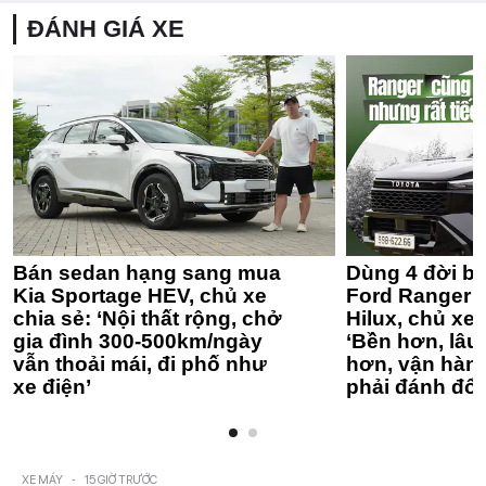
ĐÁNH GIÁ XE
Bán sedan hạng sang mua
Dùng 4 đời bá
Kia Sportage HEV, chủ xe
Ford Ranger 
chia sẻ: ‘Nội thất rộng, chở
Hilux, chủ xe 
gia đình 300-500km/ngày
‘Bền hơn, lâu 
vẫn thoải mái, đi phố như
hơn, vận hàn
xe điện’
phải đánh đổi
XE MÁY
-
15 GIỜ TRƯỚC