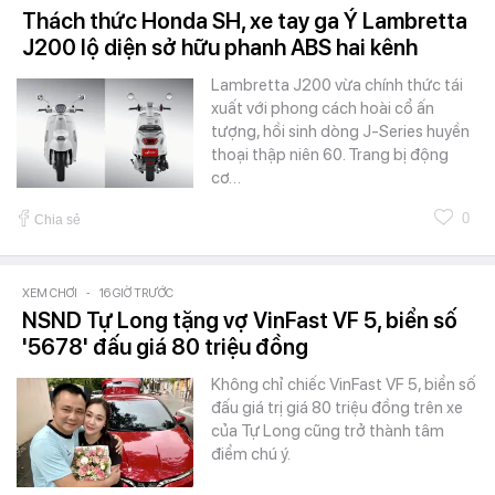
Thách thức Honda SH, xe tay ga Ý Lambretta
J200 lộ diện sở hữu phanh ABS hai kênh
Lambretta J200 vừa chính thức tái
xuất với phong cách hoài cổ ấn
tượng, hồi sinh dòng J-Series huyền
thoại thập niên 60. Trang bị động
cơ…
0
Chia sẻ
XEM CHƠI
-
16 GIỜ TRƯỚC
NSND Tự Long tặng vợ VinFast VF 5, biển số
'5678' đấu giá 80 triệu đồng
Không chỉ chiếc VinFast VF 5, biển số
đấu giá trị giá 80 triệu đồng trên xe
của Tự Long cũng trở thành tâm
điểm chú ý.