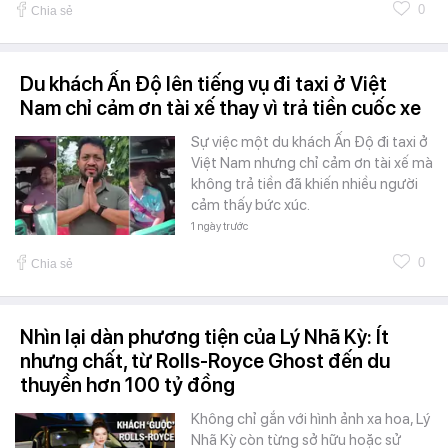
0
Chia sẻ
Du khách Ấn Độ lên tiếng vụ đi taxi ở Việt
Nam chỉ cảm ơn tài xế thay vì trả tiền cuốc xe
Sự việc một du khách Ấn Độ đi taxi ở
Việt Nam nhưng chỉ cảm ơn tài xế mà
không trả tiền đã khiến nhiều người
cảm thấy bức xúc.
1 ngày trước
0
Chia sẻ
Nhìn lại dàn phương tiện của Lý Nhã Kỳ: Ít
nhưng chất, từ Rolls-Royce Ghost đến du
thuyền hơn 100 tỷ đồng
Không chỉ gắn với hình ảnh xa hoa, Lý
Nhã Kỳ còn từng sở hữu hoặc sử