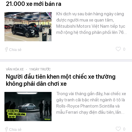
21.000 xe mới bán ra
Khi dịch vụ sau bán hàng ngày càng
được người mua xe quan tâm,
Mitsubishi Motors Việt Nam tiếp tục
mở rộng hệ thống phân phối lên 76…
0
Chia sẻ
VĂN HÓA XE
-
1 NGÀY TRƯỚC
Người đầu tiên khen một chiếc xe thường
không phải dân chơi xe
Trong vài tháng gần đây, hai chiếc xe
gây tranh cãi bậc nhất ngành ô tô là
Rolls-Royce Phantom Scintilla và
mẫu Ferrari chạy điện đầu tiên, lần…
0
Chia sẻ