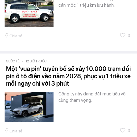
cán mốc 1 triệu km lưu hành.
0
Chia sẻ
QUỐC TẾ
-
12 GIỜ TRƯỚC
Một 'vua pin' tuyên bố sẽ xây 10.000 trạm đổi
pin ô tô điện vào năm 2028, phục vụ 1 triệu xe
mỗi ngày chỉ với 3 phút
Công ty này đang đặt mục tiêu vô
cùng tham vọng.
0
Chia sẻ