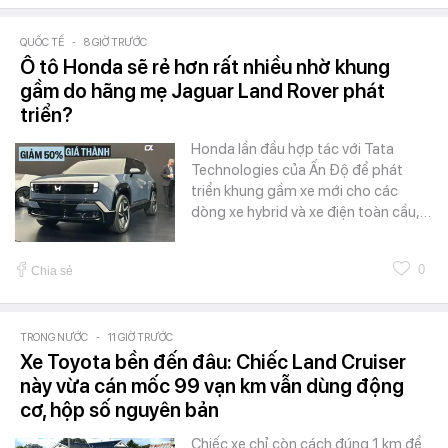
QUỐC TẾ
-
8 GIỜ TRƯỚC
Ô tô Honda sẽ rẻ hơn rất nhiều nhờ khung
gầm do hãng mẹ Jaguar Land Rover phát
triển?
Honda lần đầu hợp tác với Tata
Technologies của Ấn Độ để phát
triển khung gầm xe mới cho các
dòng xe hybrid và xe điện toàn cầu,…
0
Chia sẻ
TRONG NƯỚC
-
11 GIỜ TRƯỚC
Xe Toyota bền đến đâu: Chiếc Land Cruiser
này vừa cán mốc 99 vạn km vẫn dùng động
cơ, hộp số nguyên bản
Chiếc xe chỉ còn cách đúng 1 km để