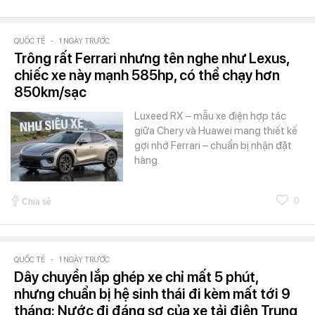
QUỐC TẾ
-
1 NGÀY TRƯỚC
Trông rất Ferrari nhưng tên nghe như Lexus,
chiếc xe này mạnh 585hp, có thể chạy hơn
850km/sạc
Luxeed RX – mẫu xe điện hợp tác
giữa Chery và Huawei mang thiết kế
gợi nhớ Ferrari – chuẩn bị nhận đặt
hàng.
0
Chia sẻ
QUỐC TẾ
-
1 NGÀY TRƯỚC
Dây chuyền lắp ghép xe chỉ mất 5 phút,
nhưng chuẩn bị hệ sinh thái đi kèm mất tới 9
tháng: Nước đi đáng sợ của xe tải điện Trung