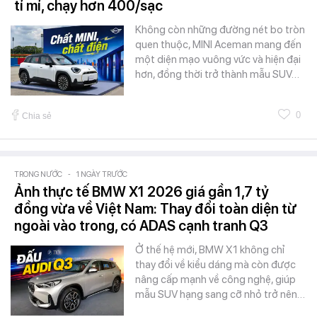
tỉ mỉ, chạy hơn 400/sạc
Không còn những đường nét bo tròn
quen thuộc, MINI Aceman mang đến
một diện mạo vuông vức và hiện đại
hơn, đồng thời trở thành mẫu SUV…
0
Chia sẻ
TRONG NƯỚC
-
1 NGÀY TRƯỚC
Ảnh thực tế BMW X1 2026 giá gần 1,7 tỷ
đồng vừa về Việt Nam: Thay đổi toàn diện từ
ngoài vào trong, có ADAS cạnh tranh Q3
Ở thế hệ mới, BMW X1 không chỉ
thay đổi về kiểu dáng mà còn được
nâng cấp mạnh về công nghệ, giúp
mẫu SUV hạng sang cỡ nhỏ trở nên…