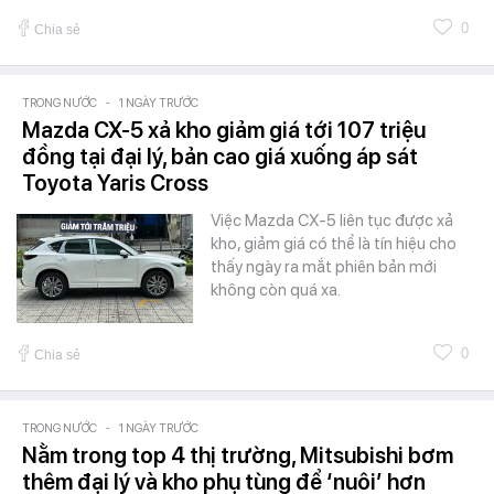
0
Chia sẻ
TRONG NƯỚC
-
1 NGÀY TRƯỚC
Mazda CX-5 xả kho giảm giá tới 107 triệu
đồng tại đại lý, bản cao giá xuống áp sát
Toyota Yaris Cross
Việc Mazda CX-5 liên tục được xả
kho, giảm giá có thể là tín hiệu cho
thấy ngày ra mắt phiên bản mới
không còn quá xa.
0
Chia sẻ
TRONG NƯỚC
-
1 NGÀY TRƯỚC
Nằm trong top 4 thị trường, Mitsubishi bơm
thêm đại lý và kho phụ tùng để ‘nuôi’ hơn