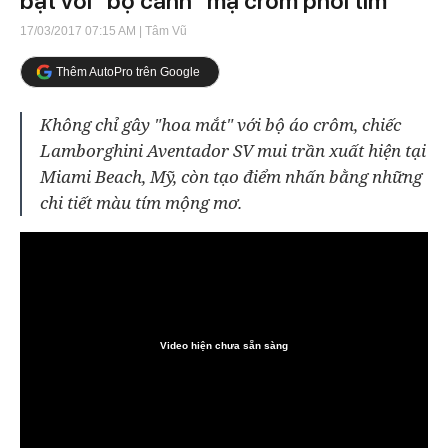
bật với "bộ cánh" mạ crôm phối tím
17/03/2017 07:15 AM
| Tâm Vũ
Thêm AutoPro trên Google
Không chỉ gây "hoa mắt" với bộ áo crôm, chiếc
Lamborghini Aventador SV mui trần xuất hiện tại
Miami Beach, Mỹ, còn tạo điểm nhấn bằng những
chi tiết màu tím mộng mơ.
Video hiện chưa sẵn sàng
0:00