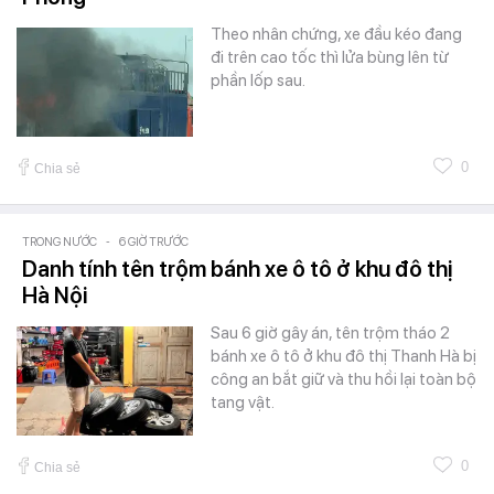
Theo nhân chứng, xe đầu kéo đang
đi trên cao tốc thì lửa bùng lên từ
phần lốp sau.
0
Chia sẻ
TRONG NƯỚC
-
6 GIỜ TRƯỚC
Danh tính tên trộm bánh xe ô tô ở khu đô thị
Hà Nội
Sau 6 giờ gây án, tên trộm tháo 2
bánh xe ô tô ở khu đô thị Thanh Hà bị
công an bắt giữ và thu hồi lại toàn bộ
tang vật.
0
Chia sẻ