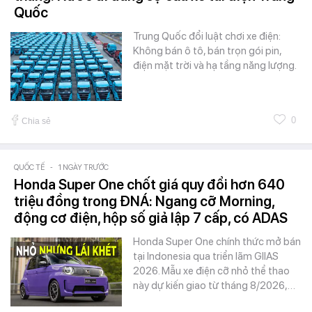
Quốc
Trung Quốc đổi luật chơi xe điện:
Không bán ô tô, bán trọn gói pin,
điện mặt trời và hạ tầng năng lượng.
0
Chia sẻ
QUỐC TẾ
-
1 NGÀY TRƯỚC
Honda Super One chốt giá quy đổi hơn 640
triệu đồng trong ĐNÁ: Ngang cỡ Morning,
động cơ điện, hộp số giả lập 7 cấp, có ADAS
Honda Super One chính thức mở bán
tại Indonesia qua triển lãm GIIAS
2026. Mẫu xe điện cỡ nhỏ thể thao
này dự kiến giao từ tháng 8/2026,…