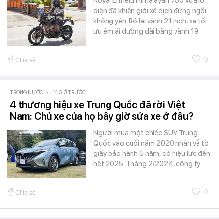
Royal Enfield Himalayan 750 vừa lộ
diện đã khiến giới xê dịch đứng ngồi
không yên. Bỏ lại vành 21 inch, xe tối
ưu êm ái đường dài bằng vành 19…
0
Chia sẻ
TRONG NƯỚC
-
14 GIỜ TRƯỚC
4 thương hiệu xe Trung Quốc đã rời Việt
Nam: Chủ xe của họ bây giờ sửa xe ở đâu?
Người mua một chiếc SUV Trung
Quốc vào cuối năm 2020 nhận về tờ
giấy bảo hành 5 năm, có hiệu lực đến
hết 2025. Tháng 2/2024, công ty…
0
Chia sẻ