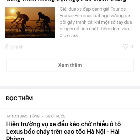
Giải đua xe đạp danh giá Tour de
France Femmes bất ngờ vướng bê
bối gây tranh cãi khi một số tay đua
bị nghi cố tình nhét thêm đệm vào…
2 ngày trước
0
Chia sẻ
Xem thêm
ĐỌC THÊM
TAI NẠN GIAO THÔNG
-
6 GIỜ TRƯỚC
Hiện trường vụ xe đầu kéo chở nhiều ô tô
Lexus bốc cháy trên cao tốc Hà Nội - Hải
Phòng