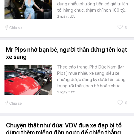
dụng nhiều phương tiện có giá trị lên
tới hàng chục, thậm chí hơn 100 tỷ…
2 ngày trước
0
Chia sẻ
Mr Pips nhờ bạn bè, người thân đứng tên loạt
xe sang
Theo cáo trạng, Phó Đức Nam (Mr
Pips ) mua nhiều xe sang, siêu xe
nhưng được đăng ký dưới tên công
ty, người thân, bạn bè hoặc chưa…
2 ngày trước
0
Chia sẻ
Chuyện thật như đùa: VĐV đua xe đạp bị tố
dùng thêm miếng độn ngực để chiến thắng