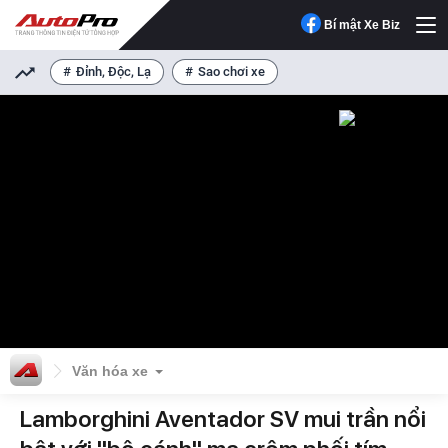
Bí mật Xe Biz
Đỉnh, Độc, Lạ
Sao chơi xe
Văn hóa xe
Lamborghini Aventador SV mui trần nổi