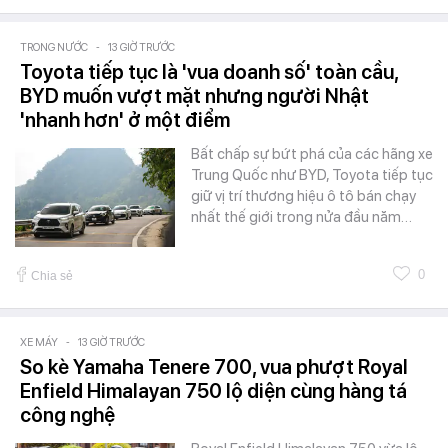
TRONG NƯỚC
-
13 GIỜ TRƯỚC
Toyota tiếp tục là 'vua doanh số' toàn cầu,
BYD muốn vượt mặt nhưng người Nhật
'nhanh hơn' ở một điểm
Bất chấp sự bứt phá của các hãng xe
Trung Quốc như BYD, Toyota tiếp tục
giữ vị trí thương hiệu ô tô bán chạy
nhất thế giới trong nửa đầu năm…
0
Chia sẻ
XE MÁY
-
13 GIỜ TRƯỚC
So kè Yamaha Tenere 700, vua phượt Royal
Enfield Himalayan 750 lộ diện cùng hàng tá
công nghệ