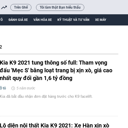
Trên Ghế
Tôi làm thật Bạn hiểu thấu
TÔ
ĐÁNH GIÁ XE
VĂN HÓA XE
KỸ THUẬT VÀ TƯ VẤN
XE MÁY
2
Kia K9 2021 tung thông số full: Tham vọng
đấu 'Mẹc S' bằng loạt trang bị xịn xò, giá cao
nhất quy đổi gần 1,6 tỷ đồng
Ô tô
5 năm trước
Kia đã bắt đầu nhận đơn đặt hàng trước cho K9 facelift.
Lộ diện nội thất Kia K9 2021: Xe Hàn xịn xò