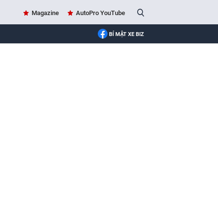
Magazine
AutoPro YouTube
BÍ MẬT XE BIZ