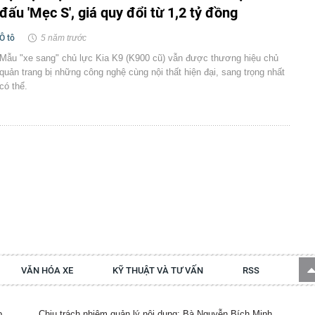
đấu 'Mẹc S', giá quy đổi từ 1,2 tỷ đồng
Ô tô
5 năm trước
Mẫu "xe sang" chủ lực Kia K9 (K900 cũ) vẫn được thương hiệu chủ
quản trang bị những công nghệ cùng nội thất hiện đại, sang trọng nhất
có thể.
VĂN HÓA XE
KỸ THUẬT VÀ TƯ VẤN
RSS
p.
Chịu trách nhiệm quản lý nội dung: Bà Nguyễn Bích Minh