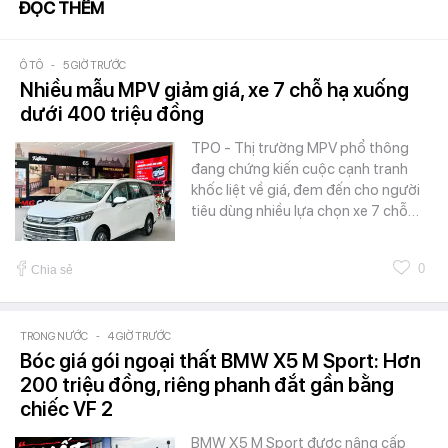
ĐỌC THÊM
Ô TÔ
-
5 GIỜ TRƯỚC
Nhiều mẫu MPV giảm giá, xe 7 chỗ hạ xuống
dưới 400 triệu đồng
TPO - Thị trường MPV phổ thông
đang chứng kiến cuộc cạnh tranh
khốc liệt về giá, đem đến cho người
tiêu dùng nhiều lựa chọn xe 7 chỗ…
0
Chia sẻ
TRONG NƯỚC
-
4 GIỜ TRƯỚC
Bóc giá gói ngoại thất BMW X5 M Sport: Hơn
200 triệu đồng, riêng phanh đắt gần bằng
chiếc VF 2
BMW X5 M Sport được nâng cấp