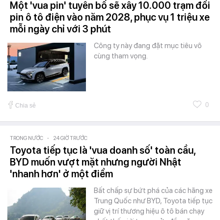
Một 'vua pin' tuyên bố sẽ xây 10.000 trạm đổi
pin ô tô điện vào năm 2028, phục vụ 1 triệu xe
mỗi ngày chỉ với 3 phút
Công ty này đang đặt mục tiêu vô
cùng tham vọng.
0
Chia sẻ
TRONG NƯỚC
-
24 GIỜ TRƯỚC
Toyota tiếp tục là 'vua doanh số' toàn cầu,
BYD muốn vượt mặt nhưng người Nhật
'nhanh hơn' ở một điểm
Bất chấp sự bứt phá của các hãng xe
Trung Quốc như BYD, Toyota tiếp tục
giữ vị trí thương hiệu ô tô bán chạy