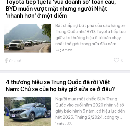
Toyota tiếp tục là 'vua doanh số' toàn cầu,
BYD muốn vượt mặt nhưng người Nhật
'nhanh hơn' ở một điểm
Bất chấp sự bứt phá của các hãng xe
Trung Quốc như BYD, Toyota tiếp tục
giữ vị trí thương hiệu ô tô bán chạy
nhất thế giới trong nửa đầu năm…
24 giờ trước
0
Chia sẻ
4 thương hiệu xe Trung Quốc đã rời Việt
Nam: Chủ xe của họ bây giờ sửa xe ở đâu?
Người mua một chiếc SUV Trung
Quốc vào cuối năm 2020 nhận về tờ
giấy bảo hành 5 năm, có hiệu lực đến
hết 2025. Tháng 2/2024, công ty…
1 ngày trước