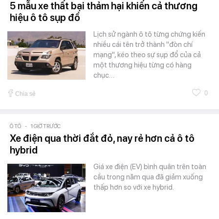
5 mẫu xe thất bại thảm hại khiến cả thương
hiệu ô tô sụp đổ
Lịch sử ngành ô tô từng chứng kiến
nhiều cái tên trở thành "đòn chí
mạng", kéo theo sự sụp đổ của cả
một thương hiệu từng có hàng
chục…
0
Chia sẻ
Ô TÔ
-
1 GIỜ TRƯỚC
Xe điện qua thời đắt đỏ, nay rẻ hơn cả ô tô
hybrid
Giá xe điện (EV) bình quân trên toàn
cầu trong năm qua đã giảm xuống
thấp hơn so với xe hybrid.