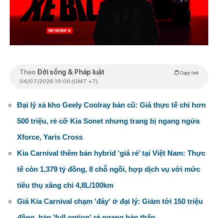
Theo
Đời sống & Pháp luật
Copy link
04/07/2026 10:00 (GMT +7)
Đại lý xả kho Geely Coolray bản cũ: Giá thực tế chỉ hơn
500 triệu, rẻ cỡ Kia Sonet nhưng trang bị ngang ngửa
Xforce, Yaris Cross
Kia Carnival thêm bản hybrid ‘giá rẻ’ tại Việt Nam: Thực
tế còn 1,379 tỷ đồng, 8 chỗ ngồi, hợp dịch vụ với mức
tiêu thụ xăng chỉ 4,8L/100km
Giá Kia Carnival chạm 'đáy' ở đại lý: Giảm tới 150 triệu
đồng, bản 'full option' rẻ ngang bản thấp