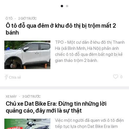
Ô TÔ
-
2 GIỜ TRƯỚC
Ô tô đỗ qua đêm ở khu đô thị bị trộm mất 2
bánh
TPO - Một cư dân ở khu đô thị Thanh
Hà (xã Bình Minh, Hà Nội) phản ánh
chiếc ô tô đỗ qua đêm bất ngờ bị kẻ
gian tháo trộm 2 bánh.
0
Chia sẻ
XE MÁY
-
3 GIỜ TRƯỚC
Chủ xe Dat Bike Era: Đừng tin những lời
quảng cáo, đây mới là sự thật
Việc một người đã quen với ô tô điện
tiếp tục lựa chọn Dat Bike Era làm