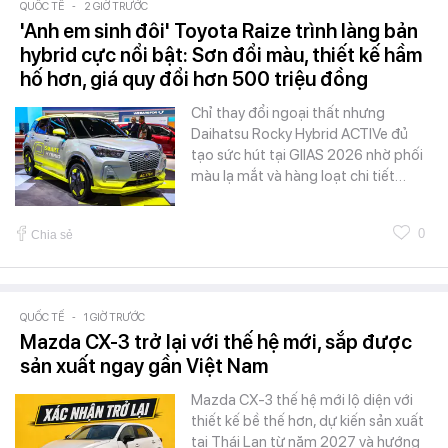
QUỐC TẾ
-
2 GIỜ TRƯỚC
'Anh em sinh đôi' Toyota Raize trình làng bản
hybrid cực nổi bật: Sơn đổi màu, thiết kế hầm
hố hơn, giá quy đổi hơn 500 triệu đồng
Chỉ thay đổi ngoại thất nhưng
Daihatsu Rocky Hybrid ACTIVe đủ
tạo sức hút tại GIIAS 2026 nhờ phối
màu lạ mắt và hàng loạt chi tiết…
0
Chia sẻ
QUỐC TẾ
-
1 GIỜ TRƯỚC
Mazda CX-3 trở lại với thế hệ mới, sắp được
sản xuất ngay gần Việt Nam
Mazda CX-3 thế hệ mới lộ diện với
thiết kế bề thế hơn, dự kiến sản xuất
tại Thái Lan từ năm 2027 và hướng