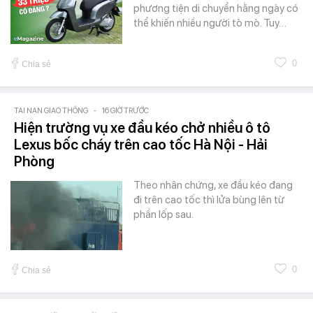
phương tiện di chuyển hằng ngày có
thể khiến nhiều người tò mò. Tuy…
0
Chia sẻ
TAI NẠN GIAO THÔNG
-
16 GIỜ TRƯỚC
Hiện trường vụ xe đầu kéo chở nhiều ô tô
Lexus bốc cháy trên cao tốc Hà Nội - Hải
Phòng
Theo nhân chứng, xe đầu kéo đang
đi trên cao tốc thì lửa bùng lên từ
phần lốp sau.
0
Chia sẻ