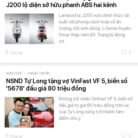
J200 lộ diện sở hữu phanh ABS hai kênh
Lambretta J200 vừa chính thức tái
xuất với phong cách hoài cổ ấn
tượng, hồi sinh dòng J-Series huyền
thoại thập niên 60. Trang bị động
cơ…
0
Chia sẻ
XEM CHƠI
-
1 NGÀY TRƯỚC
NSND Tự Long tặng vợ VinFast VF 5, biển số
'5678' đấu giá 80 triệu đồng
Không chỉ chiếc VinFast VF 5, biển số
đấu giá trị giá 80 triệu đồng trên xe
của Tự Long cũng trở thành tâm
điểm chú ý.
0
Chia sẻ