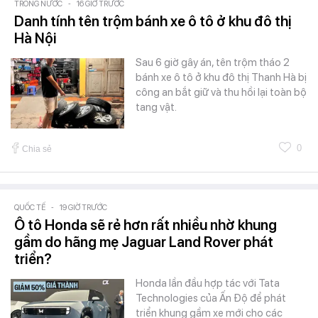
TRONG NƯỚC
-
16 GIỜ TRƯỚC
Danh tính tên trộm bánh xe ô tô ở khu đô thị
Hà Nội
Sau 6 giờ gây án, tên trộm tháo 2
bánh xe ô tô ở khu đô thị Thanh Hà bị
công an bắt giữ và thu hồi lại toàn bộ
tang vật.
0
Chia sẻ
QUỐC TẾ
-
19 GIỜ TRƯỚC
Ô tô Honda sẽ rẻ hơn rất nhiều nhờ khung
gầm do hãng mẹ Jaguar Land Rover phát
triển?
Honda lần đầu hợp tác với Tata
Technologies của Ấn Độ để phát
triển khung gầm xe mới cho các