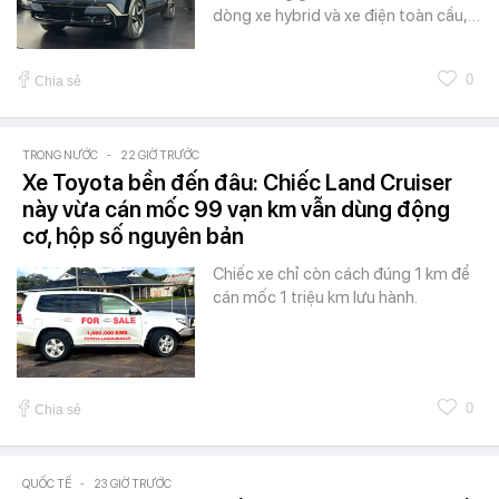
dòng xe hybrid và xe điện toàn cầu,…
0
Chia sẻ
TRONG NƯỚC
-
22 GIỜ TRƯỚC
Xe Toyota bền đến đâu: Chiếc Land Cruiser
này vừa cán mốc 99 vạn km vẫn dùng động
cơ, hộp số nguyên bản
Chiếc xe chỉ còn cách đúng 1 km để
cán mốc 1 triệu km lưu hành.
0
Chia sẻ
QUỐC TẾ
-
23 GIỜ TRƯỚC