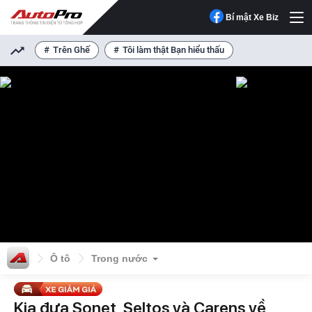
Bí mật Xe Biz
Trên Ghế
Tôi làm thật Bạn hiểu thấu
Ô tô
Trong nước
Kia đưa Sonet, Seltos và Carens về