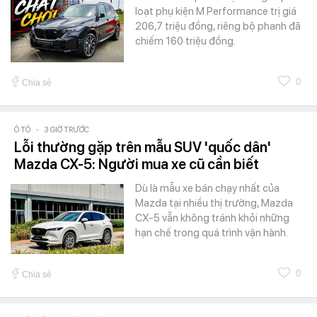
loạt phụ kiện M Performance trị giá
206,7 triệu đồng, riêng bộ phanh đã
chiếm 160 triệu đồng.
0
Chia sẻ
Ô TÔ
-
3 GIỜ TRƯỚC
Lỗi thường gặp trên mẫu SUV 'quốc dân'
Mazda CX-5: Người mua xe cũ cần biết
Dù là mẫu xe bán chạy nhất của
Mazda tại nhiều thị trường, Mazda
CX-5 vẫn không tránh khỏi những
hạn chế trong quá trình vận hành.
0
Chia sẻ