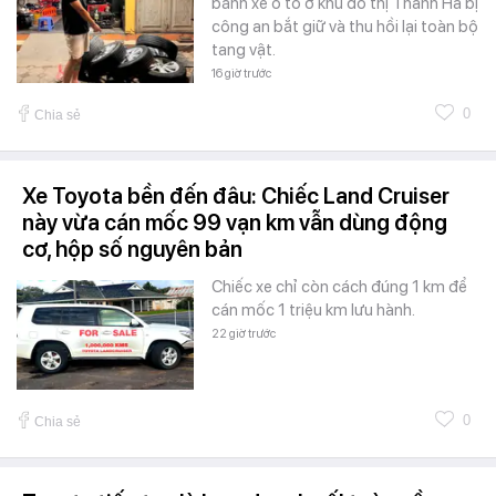
bánh xe ô tô ở khu đô thị Thanh Hà bị
công an bắt giữ và thu hồi lại toàn bộ
tang vật.
16 giờ trước
0
Chia sẻ
Xe Toyota bền đến đâu: Chiếc Land Cruiser
này vừa cán mốc 99 vạn km vẫn dùng động
cơ, hộp số nguyên bản
Chiếc xe chỉ còn cách đúng 1 km để
cán mốc 1 triệu km lưu hành.
22 giờ trước
0
Chia sẻ