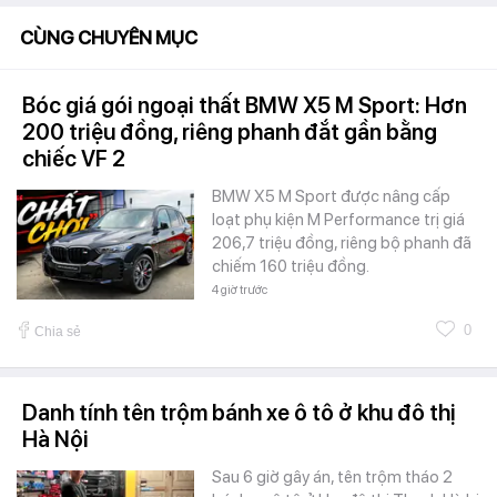
CÙNG CHUYÊN MỤC
Bóc giá gói ngoại thất BMW X5 M Sport: Hơn
200 triệu đồng, riêng phanh đắt gần bằng
chiếc VF 2
BMW X5 M Sport được nâng cấp
loạt phụ kiện M Performance trị giá
206,7 triệu đồng, riêng bộ phanh đã
chiếm 160 triệu đồng.
4 giờ trước
0
Chia sẻ
Danh tính tên trộm bánh xe ô tô ở khu đô thị
Hà Nội
Sau 6 giờ gây án, tên trộm tháo 2