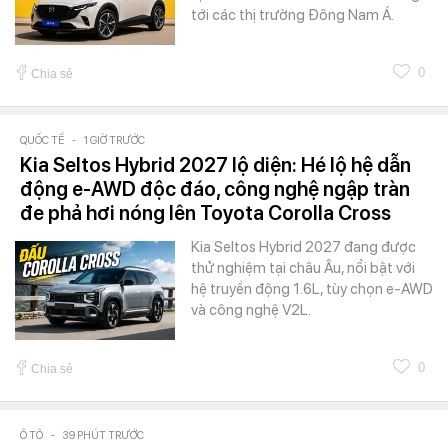
tới các thị trường Đông Nam Á.
0
Chia sẻ
QUỐC TẾ
-
1 GIỜ TRƯỚC
Kia Seltos Hybrid 2027 lộ diện: Hé lộ hệ dẫn
động e-AWD độc đáo, công nghệ ngập tràn
đe phả hơi nóng lên Toyota Corolla Cross
Kia Seltos Hybrid 2027 đang được
thử nghiệm tại châu Âu, nổi bật với
hệ truyền động 1.6L, tùy chọn e-AWD
và công nghệ V2L.
0
Chia sẻ
Ô TÔ
-
39 PHÚT TRƯỚC