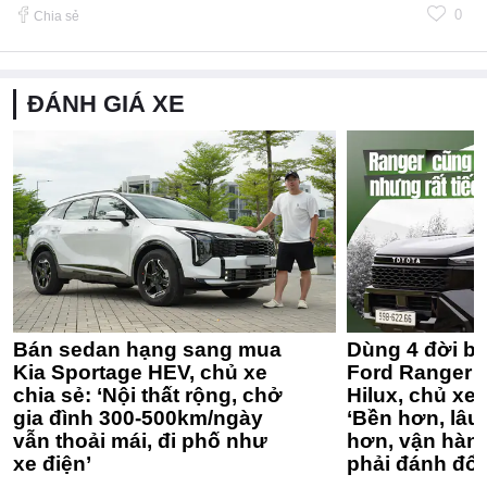
0
Chia sẻ
ĐÁNH GIÁ XE
Bán sedan hạng sang mua
Dùng 4 đời bá
Kia Sportage HEV, chủ xe
Ford Ranger 
chia sẻ: ‘Nội thất rộng, chở
Hilux, chủ xe 
gia đình 300-500km/ngày
‘Bền hơn, lâu 
vẫn thoải mái, đi phố như
hơn, vận hàn
xe điện’
phải đánh đổi