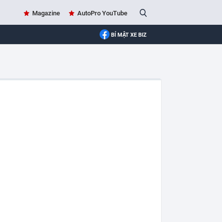
Magazine
AutoPro YouTube
BÍ MẬT XE BIZ