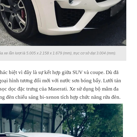
a xe lần lượt là 5.005 x 2.158 x 1.679 (mm), trục cơ sở đạt 3.004 (mm).
hác biệt vì đây là sự kết hợp giữa SUV và coupe. Dù đã
goại hình tương đối mới với nước sơn bóng bẩy. Lưới tản
 sọc dọc đặc trưng của Maserati. Xe sử dụng bộ mâm đa
ống đèn chiếu sáng bi-xenon tích hợp chức năng rửa đèn.