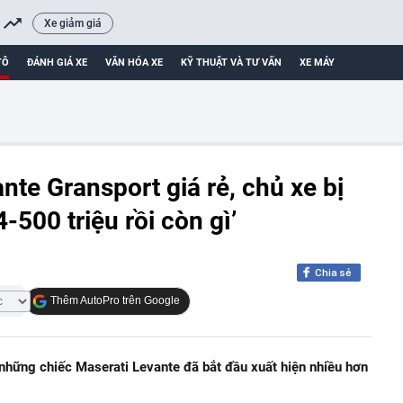
Xe giảm giá
TÔ
ĐÁNH GIÁ XE
VĂN HÓA XE
KỸ THUẬT VÀ TƯ VẤN
XE MÁY
te Gransport giá rẻ, chủ xe bị
-500 triệu rồi còn gì’
Chia sẻ
Thêm AutoPro trên Google
 những chiếc Maserati Levante đã bắt đầu xuất hiện nhiều hơn