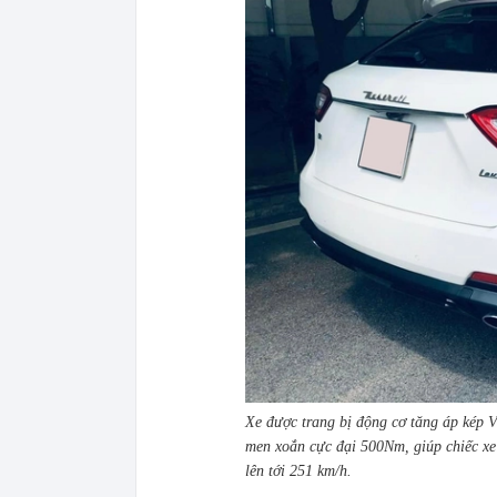
Xe được trang bị động cơ tăng áp kép V
men xoắn cực đại 500Nm, giúp chiếc xe c
lên tới 251 km/h.