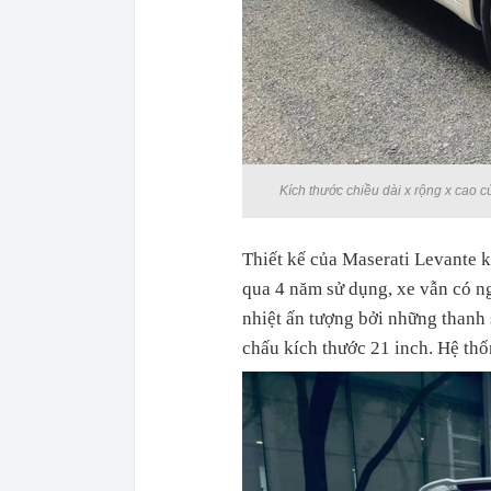
Kích thước chiều dài x rộng x cao củ
Thiết kế của Maserati Levante k
qua 4 năm sử dụng, xe vẫn có n
nhiệt ấn tượng bởi những thanh
chấu kích thước 21 inch. Hệ th