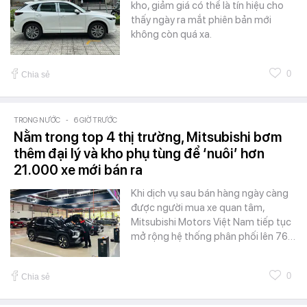
kho, giảm giá có thể là tín hiệu cho
thấy ngày ra mắt phiên bản mới
không còn quá xa.
0
Chia sẻ
TRONG NƯỚC
-
6 GIỜ TRƯỚC
Nằm trong top 4 thị trường, Mitsubishi bơm
thêm đại lý và kho phụ tùng để ‘nuôi’ hơn
21.000 xe mới bán ra
Khi dịch vụ sau bán hàng ngày càng
được người mua xe quan tâm,
Mitsubishi Motors Việt Nam tiếp tục
mở rộng hệ thống phân phối lên 76…
0
Chia sẻ