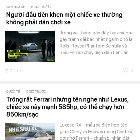
VĂN HÓA XE
-
6 GIỜ TRƯỚC
Người đầu tiên khen một chiếc xe thường
không phải dân chơi xe
Trong vài tháng gần đây, hai chiếc xe
gây tranh cãi bậc nhất ngành ô tô là
Rolls-Royce Phantom Scintilla và
mẫu Ferrari chạy điện đầu tiên, lần…
0
Chia sẻ
QUỐC TẾ
-
5 GIỜ TRƯỚC
Trông rất Ferrari nhưng tên nghe như Lexus,
chiếc xe này mạnh 585hp, có thể chạy hơn
850km/sạc
Luxeed RX – mẫu xe điện hợp tác
giữa Chery và Huawei mang thiết kế
gợi nhớ Ferrari – chuẩn bị nhận đặt