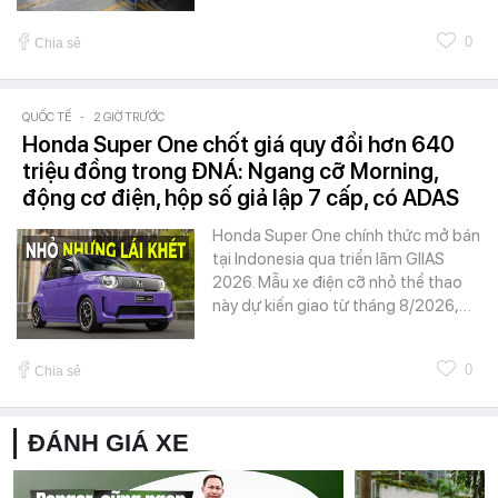
0
Chia sẻ
QUỐC TẾ
-
2 GIỜ TRƯỚC
Honda Super One chốt giá quy đổi hơn 640
triệu đồng trong ĐNÁ: Ngang cỡ Morning,
động cơ điện, hộp số giả lập 7 cấp, có ADAS
Honda Super One chính thức mở bán
tại Indonesia qua triển lãm GIIAS
2026. Mẫu xe điện cỡ nhỏ thể thao
này dự kiến giao từ tháng 8/2026,…
0
Chia sẻ
ĐÁNH GIÁ XE