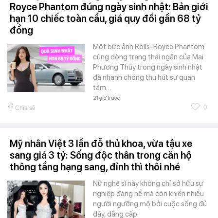
Royce Phantom đúng ngày sinh nhật: Bản giới
hạn 10 chiếc toàn cầu, giá quy đổi gần 68 tỷ
đồng
Một bức ảnh Rolls-Royce Phantom
cùng dòng trạng thái ngắn của Mai
Phương Thúy trong ngày sinh nhật
đã nhanh chóng thu hút sự quan
tâm…
21 giờ trước
0
Chia sẻ
Mỹ nhân Việt 3 lần đỗ thủ khoa, vừa tậu xe
sang giá 3 tỷ: Sống độc thân trong căn hộ
thông tầng hạng sang, đỉnh thì thôi nhé
Nữ nghệ sĩ này không chỉ sở hữu sự
nghiệp đáng nể mà còn khiến nhiều
người ngưỡng mộ bởi cuộc sống đủ
đầy, đẳng cấp.