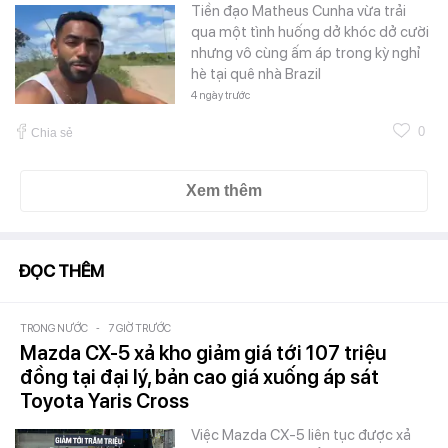
Tiền đạo Matheus Cunha vừa trải
qua một tình huống dở khóc dở cười
nhưng vô cùng ấm áp trong kỳ nghỉ
hè tại quê nhà Brazil
4 ngày trước
0
Chia sẻ
Xem thêm
ĐỌC THÊM
TRONG NƯỚC
-
7 GIỜ TRƯỚC
Mazda CX-5 xả kho giảm giá tới 107 triệu
đồng tại đại lý, bản cao giá xuống áp sát
Toyota Yaris Cross
Việc Mazda CX-5 liên tục được xả