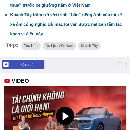
thua” trước xe giường nằm ở Việt Nam
Khách Tây trầm trồ với trình “bắn” tiếng Anh của tài xế
xe ôm công nghệ: Dù mắc lỗi vẫn được netizen tấm tắc
khen vì điều này
Tags:
Tàu Hỏa
Du Lịch Việt Nam
Khách Tây
Chia sẻ
0
VIDEO