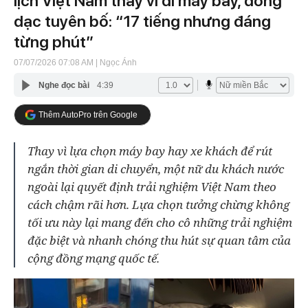
lịch Việt Nam thay vì đi máy bay, dõng
dạc tuyên bố: “17 tiếng nhưng đáng
từng phút”
07/07/2026 07:08 AM
| Ngọc Ánh
Nghe đọc bài
4:39
Thêm AutoPro trên Google
Thay vì lựa chọn máy bay hay xe khách để rút
ngắn thời gian di chuyển, một nữ du khách nước
ngoài lại quyết định trải nghiệm Việt Nam theo
cách chậm rãi hơn. Lựa chọn tưởng chừng không
tối ưu này lại mang đến cho cô những trải nghiệm
đặc biệt và nhanh chóng thu hút sự quan tâm của
cộng đồng mạng quốc tế.