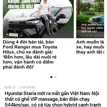
Dùng 4 đời bán tải, bán
Anh muốn làm
Ford Ranger mua Toyota
xe, hay muốn 
Hilux, chủ xe đánh giá:
thay anh tất c
‘Bền hơn, lâu dài nuôi rẻ
hơn, vận hành có điểm
phải đánh đổi’
QUỐC TẾ
-
2 GIỜ TRƯỚC
Hyundai Staria mới ra mắt gần Việt Nam: Nội
thất có ghế VIP massage, bản điện chạy
544km/sạc, có cả tùy chọn hybrid cạnh tranh