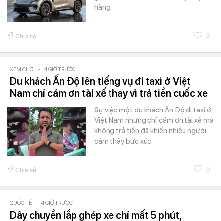
hàng.
0
Chia sẻ
XEM CHƠI
-
4 GIỜ TRƯỚC
Du khách Ấn Độ lên tiếng vụ đi taxi ở Việt
Nam chỉ cảm ơn tài xế thay vì trả tiền cuốc xe
Sự việc một du khách Ấn Độ đi taxi ở
Việt Nam nhưng chỉ cảm ơn tài xế mà
không trả tiền đã khiến nhiều người
cảm thấy bức xúc.
0
Chia sẻ
QUỐC TẾ
-
4 GIỜ TRƯỚC
Dây chuyền lắp ghép xe chỉ mất 5 phút,