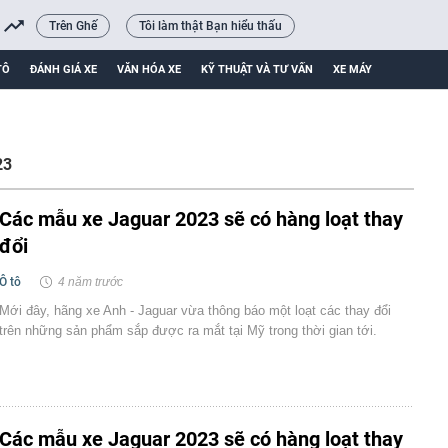
Trên Ghế
Tôi làm thật Bạn hiểu thấu
TÔ
ĐÁNH GIÁ XE
VĂN HÓA XE
KỸ THUẬT VÀ TƯ VẤN
XE MÁY
23
Các mẫu xe Jaguar 2023 sẽ có hàng loạt thay
đổi
Ô tô
4 năm trước
Mới đây, hãng xe Anh - Jaguar vừa thông báo một loạt các thay đổi
trên những sản phẩm sắp được ra mắt tại Mỹ trong thời gian tới.
Các mẫu xe Jaguar 2023 sẽ có hàng loạt thay