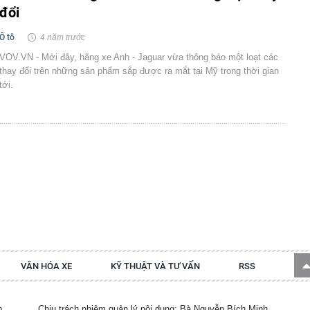
đổi
Ô tô
4 năm trước
VOV.VN - Mới đây, hãng xe Anh - Jaguar vừa thông báo một loạt các
thay đổi trên những sản phẩm sắp được ra mắt tại Mỹ trong thời gian
tới.
VĂN HÓA XE
KỸ THUẬT VÀ TƯ VẤN
RSS
p.
Chịu trách nhiệm quản lý nội dung: Bà Nguyễn Bích Minh