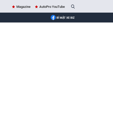
Magazine
AutoPro YouTube
BÍ MẬT XE BIZ