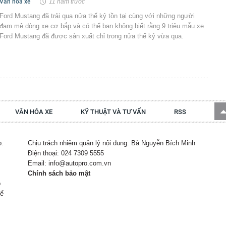
Văn hóa xe
11 năm trước
Ford Mustang đã trải qua nửa thế kỷ tồn tại cùng với những người
đam mê dòng xe cơ bắp và có thể bạn không biết rằng 9 triệu mẫu xe
Ford Mustang đã được sản xuất chỉ trong nửa thế kỷ vừa qua.
VĂN HÓA XE
KỸ THUẬT VÀ TƯ VẤN
RSS
p.
Chịu trách nhiệm quản lý nội dung: Bà Nguyễn Bích Minh
Điện thoại: 024 7309 5555
Email: info@autopro.com.vn
Chính sách bảo mật
p
hể