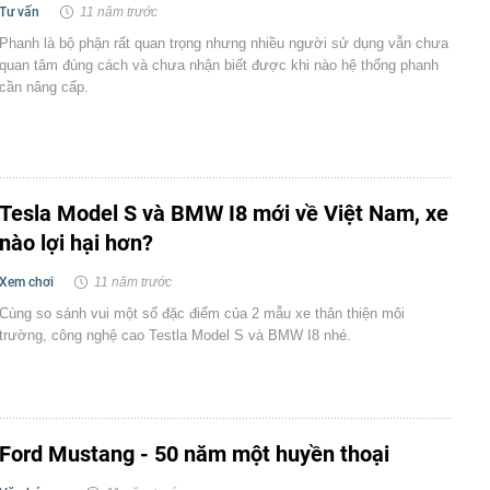
Tư vấn
11 năm trước
Phanh là bộ phận rất quan trọng nhưng nhiều người sử dụng vẫn chưa
quan tâm đúng cách và chưa nhận biết được khi nào hệ thống phanh
cần nâng cấp.
Tesla Model S và BMW I8 mới về Việt Nam, xe
nào lợi hại hơn?
Xem chơi
11 năm trước
Cùng so sánh vui một số đặc điểm của 2 mẫu xe thân thiện môi
trường, công nghệ cao Testla Model S và BMW I8 nhé.
Ford Mustang - 50 năm một huyền thoại