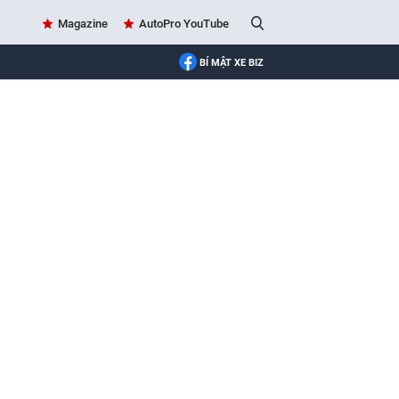
Magazine
AutoPro YouTube
BÍ MẬT XE BIZ