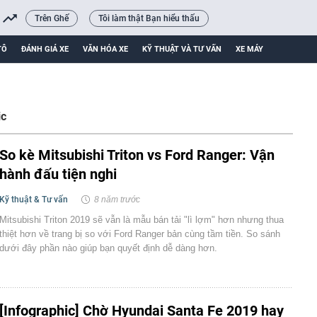
Trên Ghế
Tôi làm thật Bạn hiểu thấu
TÔ
ĐÁNH GIÁ XE
VĂN HÓA XE
KỸ THUẬT VÀ TƯ VẤN
XE MÁY
ic
So kè Mitsubishi Triton vs Ford Ranger: Vận
hành đấu tiện nghi
Kỹ thuật & Tư vấn
8 năm trước
Mitsubishi Triton 2019 sẽ vẫn là mẫu bán tải "lì lợm" hơn nhưng thua
thiệt hơn về trang bị so với Ford Ranger bản cùng tầm tiền. So sánh
dưới đây phần nào giúp bạn quyết định dễ dàng hơn.
[Infographic] Chờ Hyundai Santa Fe 2019 hay