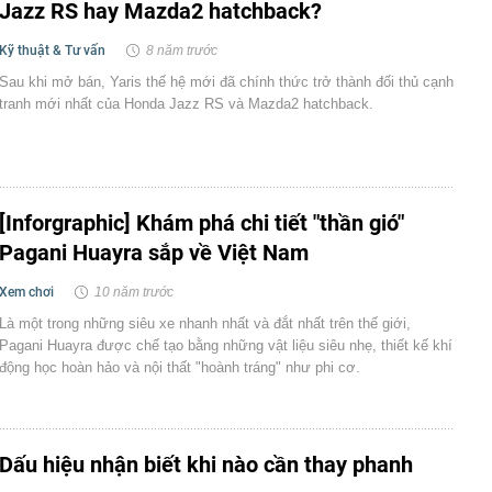
Jazz RS hay Mazda2 hatchback?
Kỹ thuật & Tư vấn
8 năm trước
Sau khi mở bán, Yaris thế hệ mới đã chính thức trở thành đối thủ cạnh
tranh mới nhất của Honda Jazz RS và Mazda2 hatchback.
[Inforgraphic] Khám phá chi tiết "thần gió"
Pagani Huayra sắp về Việt Nam
Xem chơi
10 năm trước
Là một trong những siêu xe nhanh nhất và đắt nhất trên thế giới,
Pagani Huayra được chế tạo bằng những vật liệu siêu nhẹ, thiết kế khí
động học hoàn hảo và nội thất "hoành tráng" như phi cơ.
Dấu hiệu nhận biết khi nào cần thay phanh