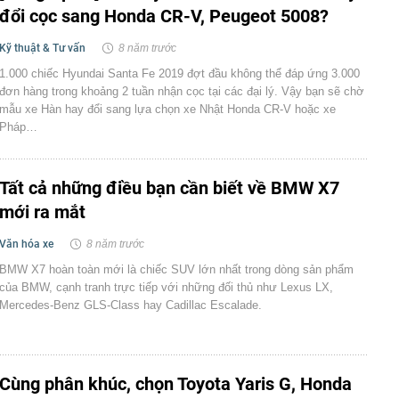
đổi cọc sang Honda CR-V, Peugeot 5008?
Kỹ thuật & Tư vấn
8 năm trước
1.000 chiếc Hyundai Santa Fe 2019 đợt đầu không thể đáp ứng 3.000
đơn hàng trong khoảng 2 tuần nhận cọc tại các đại lý. Vậy bạn sẽ chờ
mẫu xe Hàn hay đổi sang lựa chọn xe Nhật Honda CR-V hoặc xe
Pháp…
Tất cả những điều bạn cần biết về BMW X7
mới ra mắt
Văn hóa xe
8 năm trước
BMW X7 hoàn toàn mới là chiếc SUV lớn nhất trong dòng sản phẩm
của BMW, cạnh tranh trực tiếp với những đối thủ như Lexus LX,
Mercedes-Benz GLS-Class hay Cadillac Escalade.
Cùng phân khúc, chọn Toyota Yaris G, Honda